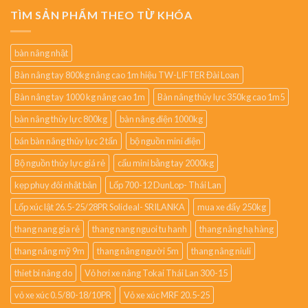
TÌM SẢN PHẨM THEO TỪ KHÓA
bàn nâng nhật
Bàn nâng tay 800kg nâng cao 1m hiệu TW-LIFTER Đài Loan
Bàn nâng tay 1000 kg nâng cao 1m
Bàn nâng thủy lực 350kg cao 1m5
bàn nâng thủy lực 800kg
bàn nâng điện 1000kg
bán bàn nâng thủy lực 2 tấn
bộ nguồn mini điện
Bộ nguồn thủy lực giá rẻ
cẩu mini bằng tay 2000kg
kẹp phuy đôi nhật bản
Lốp 700-12 DunLop- Thái Lan
Lốp xúc lật 26.5-25/28PR Solideal- SRILANKA
mua xe đẩy 250kg
thang nang gia rẻ
thang nang nguoi tu hanh
thang nâng hạ hàng
thang nâng mỹ 9m
thang nâng người 5m
thang nâng niuli
thiet bi nâng do
Vỏ hơi xe nâng Tokai Thái Lan 300-15
vỏ xe xúc 0.5/80-18/10PR
Vỏ xe xúc MRF 20.5-25