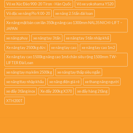
Vỏ xe Xúc Đào 900-20 Tiron - Hàn Quốc
Vỏ xe yokohama Y520
Vỏ đặc xe nâng Pio 9.00-20
xe nâng 2.5 tấn đài loan
Xe nâng mặt bàn con lăn 350kg nâng cao 1300mm NAL35 NICHI-LIFT –
JAPAN
xe nâng phuy
xe nâng tay 3 tấn
xe nâng tay 5 tấn nhập khẩ
Xe nâng tay 2500kg đức
xe nâng tay cao
xe nâng tay cao 1m2
Xe nâng tay cao 1500kg nâng cao 1m6 chân siêu rộng 1500mm TW-
LIFTER Đài Loan
xe nâng tay mạ kẽm 2500kg
xe nâng tay thấp siêu ngắn
xe nâng ttay nhập khẩu
xe nâng điện giá rẻ
xe thang nâng người
xe đẩy 3 tầng inox
Xe đẩy 200kg X370
xe đẩy hàng 2 tầng
XTH200T