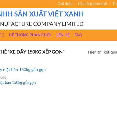
Giới thiệu
Hệ thống phân phối
Ti
NHH SẢN XUẤT VIỆT XANH
ANUFACTURE COMPANY LIMITED
C
HỆ THỐNG PHÂN PHỐI
LIÊN HỆ
FAQ
Ẻ “XE ĐẨY 150KG XẾP GỌN”
Hiển thị kết qu
HÀNG
mặt bàn 150kg gấp gọn