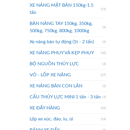
XE NÂNG MẶT BÀN 150kg-1.5
(11)
tấn
BÀN NÂNG TAY 150kg, 350kg,
(9)
500kg, 750kg, 800kg, 1000kg
Xe nâng bán tự động (1t - 2 tấn)
(9)
XE NÂNG PHUY VÀ KẸP PHUY
(10)
BỘ NGUỒN THỦY LỰC
(3)
VỎ - LỐP XE NÂNG
(27)
XE NÂNG BÀN CON LĂN
(1)
CẨU THỦY LỰC MINI 1 tấn - 3 tấn
(3)
XE ĐẨY HÀNG
(26)
Lốp xe xúc, đào, lu, ủi
(14)