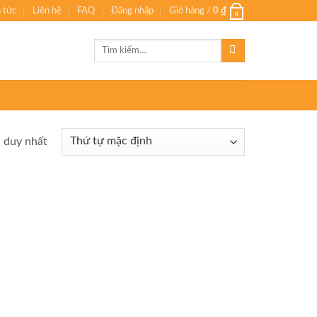
n tức
Liên hệ
FAQ
Đăng nhập
Giỏ hàng /
0
₫
0
Tìm
kiếm:
ả duy nhất