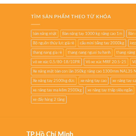
TÌM SẢN PHẨM THEO TỪ KHÓA
bàn nâng nhật
Bàn nâng tay 1000 kg nâng cao 1m
Bàn 
Bộ nguồn thủy lực giá rẻ
cẩu mini bằng tay 2000kg
kẹp
thang nang gia rẻ
thang nang nguoi tu hanh
thang nâng
vỏ xe xúc 0.5/80-18/10PR
Vỏ xe xúc MRF 20.5-25
Vỏ
Xe nâng mặt bàn con lăn 350kg nâng cao 1300mm NAL35 
Xe nâng tay 2500kg đức
xe nâng tay cao
xe nâng tay 
xe nâng tay mạ kẽm 2500kg
xe nâng tay thấp siêu ngắn
xe đẩy hàng 2 tầng
TP.Hồ Chí Minh