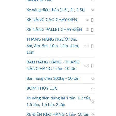
BÁNH XE ĐẨY
(1)
Xe nâng điện thấp (1.5t, 2t, 2.5t)
(3)
XE NÂNG CAO CHẠY ĐIỆN
(1)
XE NÂNG PALLET CHẠY ĐIỆN
(3)
THANG NÂNG NGƯỜI 3m,
6m, 8m, 9m, 10m, 12m, 14m,
(18)
16m
BÀN NÂNG HÀNG - THANG
(14)
NÂNG HÀNG 1 tấn- 10 tấn
Bàn nâng điện 300kg - 10 tấn
(2)
BƠM THỦY LỰC
(1)
Xe nâng điện đứng lái 1 tấn, 1.2 tấn,
(2)
1.5 tấn, 1.6 tấn, 2 tấn
XE ĐIỆN KÉO HÀNG 1 tấn- 10 tấn
(0)