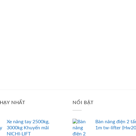
HẠY NHẤT
NỔI BẬT
Xe nâng tay 2500kg,
Bàn nâng điện 2 tấ
3000kg Khuyến mãi
1m tw-lifter (Hw2
NICHI-LIFT