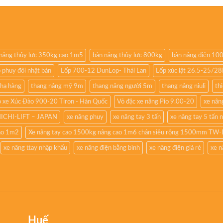
nâng thủy lực 350kg cao 1m5
bàn nâng thủy lực 800kg
bàn nâng điện 10
 phuy đôi nhật bản
Lốp 700-12 DunLop- Thái Lan
Lốp xúc lật 26.5-25/2
 hạ hàng
thang nâng mỹ 9m
thang nâng người 5m
thang nâng niuli
th
 xe Xúc Đào 900-20 Tiron - Hàn Quốc
Vỏ đặc xe nâng Pio 9.00-20
xe nâng
NICHI-LIFT – JAPAN
xe nâng phuy
xe nâng tay 3 tấn
xe nâng tay 5 tấn 
cao 1m2
Xe nâng tay cao 1500kg nâng cao 1m6 chân siêu rộng 1500mm TW-
xe nâng ttay nhập khẩu
xe nâng điện bằng bình
xe nâng điện giá rẻ
xe n
Huế