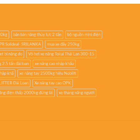
00kg
bán bàn nâng thủy lực 2 tấn
bộ nguồn mini điện
8PR Solideal- SRILANKA
mua xe đẩy 250kg
iet bi nâng do
Vỏ hơi xe nâng Tokai Thái Lan 300-15
 2.5 tấn đài loan
xe nâng cao nhập khẩu
nhập khẩ
xe nâng tay 2500kg hiệu Noblift
LIFTER Đài Loan
Xe nâng tay cao OPK
âng điện thấp 2000kg đứng lái
xe thang nâng người