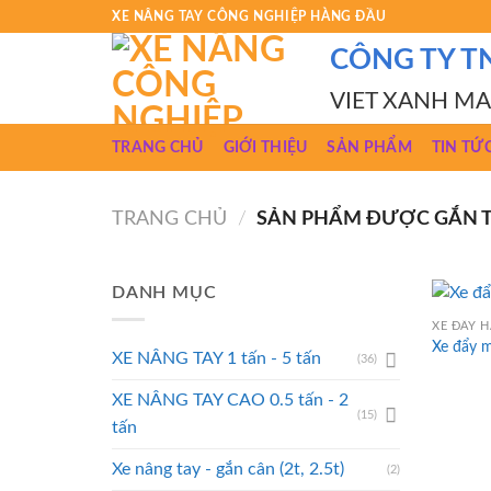
Skip
XE NÂNG TAY CÔNG NGHIỆP HÀNG ĐẦU
to
CÔNG TY T
content
VIET XANH M
TRANG CHỦ
GIỚI THIỆU
SẢN PHẨM
TIN TỨ
TRANG CHỦ
/
SẢN PHẨM ĐƯỢC GẮN TH
DANH MỤC
XE ĐẨY 
Xe đẩy 
XE NÂNG TAY 1 tấn - 5 tấn
(36)
XE NÂNG TAY CAO 0.5 tấn - 2
(15)
tấn
Xe nâng tay - gắn cân (2t, 2.5t)
(2)