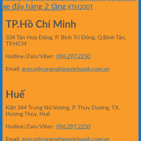
xe đẩy hàng 2 tầng
XTH200T
TP.Hồ Chí Minh
334 Tân Hoà Đông, P. Bình Trị Đông, Q.Bình Tân,
TP.HCM
Hotline/Zalo/Viber:
096.297.2250
Email:
greco@congnghiepvietxanh.com.vn
Huế
Kiệt 344 Trưng Nữ Vương, P. Thủy Dương, TX.
Hương Thủy, Huế
Hotline/Zalo/Viber:
096.297.2250
Email:
greco@congnghiepvietxanh.com.vn