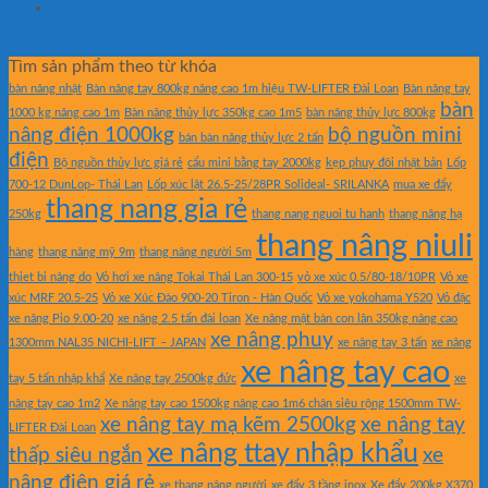
So sánh xe nâng mặt bàn nhập khẩu và lắp ráp trong
nước
Tìm sản phẩm theo từ khóa
bàn nâng nhật
Bàn nâng tay 800kg nâng cao 1m hiệu TW-LIFTER Đài Loan
Bàn nâng tay
bàn
1000 kg nâng cao 1m
Bàn nâng thủy lực 350kg cao 1m5
bàn nâng thủy lực 800kg
nâng điện 1000kg
bộ nguồn mini
bán bàn nâng thủy lực 2 tấn
điện
Bộ nguồn thủy lực giá rẻ
cẩu mini bằng tay 2000kg
kẹp phuy đôi nhật bản
Lốp
700-12 DunLop- Thái Lan
Lốp xúc lật 26.5-25/28PR Solideal- SRILANKA
mua xe đẩy
thang nang gia rẻ
250kg
thang nang nguoi tu hanh
thang nâng hạ
thang nâng niuli
hàng
thang nâng mỹ 9m
thang nâng người 5m
thiet bi nâng do
Vỏ hơi xe nâng Tokai Thái Lan 300-15
vỏ xe xúc 0.5/80-18/10PR
Vỏ xe
xúc MRF 20.5-25
Vỏ xe Xúc Đào 900-20 Tiron - Hàn Quốc
Vỏ xe yokohama Y520
Vỏ đặc
xe nâng Pio 9.00-20
xe nâng 2.5 tấn đài loan
Xe nâng mặt bàn con lăn 350kg nâng cao
xe nâng phuy
1300mm NAL35 NICHI-LIFT – JAPAN
xe nâng tay 3 tấn
xe nâng
xe nâng tay cao
tay 5 tấn nhập khẩ
Xe nâng tay 2500kg đức
xe
nâng tay cao 1m2
Xe nâng tay cao 1500kg nâng cao 1m6 chân siêu rộng 1500mm TW-
xe nâng tay mạ kẽm 2500kg
xe nâng tay
LIFTER Đài Loan
xe nâng ttay nhập khẩu
thấp siêu ngắn
xe
nâng điện giá rẻ
xe thang nâng người
xe đẩy 3 tầng inox
Xe đẩy 200kg X370