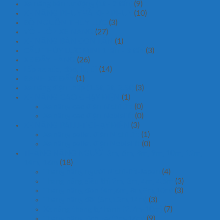
Xe nâng bán tự động (1t - 2 tấn)
(9)
XE NÂNG PHUY VÀ KẸP PHUY
(10)
BỘ NGUỒN THỦY LỰC
(3)
VỎ - LỐP XE NÂNG
(27)
XE NÂNG BÀN CON LĂN
(1)
CẨU THỦY LỰC MINI 1 tấn - 3 tấn
(3)
XE ĐẨY HÀNG
(26)
Lốp xe xúc, đào, lu, ủi
(14)
BÁNH XE ĐẨY
(1)
Xe nâng điện thấp (1.5t, 2t, 2.5t)
(3)
XE NÂNG CAO CHẠY ĐIỆN
(1)
Xe nâng cao điện NichiLift
(0)
Xe nâng cao điện Noblelift
(0)
XE NÂNG PALLET CHẠY ĐIỆN
(3)
Xe nâng pallet điện NichiLift
(1)
Xe nâng pallet điện Noblelift
(0)
THANG NÂNG NGƯỜI 3m, 6m, 8m, 9m, 10m, 12m,
14m, 16m
(18)
Thang nâng người Nichi-lift-Japan
(4)
Thang nâng siêu thị 2m, 3m, 4m, 4.5m
(3)
Thang nâng đơn (4m,6m, 8m,9m,10m)
(3)
Thang nâng đôi (6m,12m,14m)
(3)
Xe nâng thang tự hành (2.7m-10m)
(7)
Thang nâng zich zac(3m-16m)
(9)