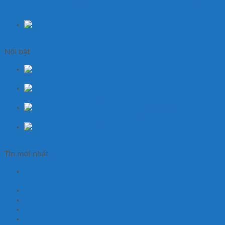
Bàn nâng tay 1000kg nâng cao 1m hiệu TW-LIFTER Đài
Loan
Xe nâng tay 3,5 tấn
hiệu Eoslift
Nổi bật
Bàn nâng điện 2
tấn cao 1m tw-lifter (Hw2001)
Bàn nâng thủy lực 1000kg cao 4m hiệu TW-LIFTER
Bàn nâng
thủy lực 3000kg hiệu TW-LIFTER
Bộ nguồn thủy lực
DC 12V-1.5kw
Tin mới nhất
Xe nâng mặt bàn giúp doanh nghiệp tăng lợi nhuận thế
nào?
Hướng dẫn chọn bánh xe phù hợp cho xe nâng mặt bàn
Xe nâng mặt bàn có phù hợp kho hóa chất?
Những lỗi khiến xe nâng mặt bàn nhanh xuống cấp
Xe nâng mặt bàn có thể nâng khuôn ép nhựa không?