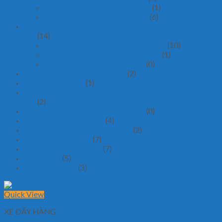
Thang nâng Gamlift - Germany
(1)
Thang nâng Niuli- Trung Quốc
(6)
BÀN NÂNG HÀNG - THANG NÂNG HÀNG 1 tấn- 10
tấn
(14)
Bàn nâng hàng Tw-Lifter - Đài Loan
(10)
Bàn nâng điện Nichi-lift Nhật Bản
(1)
Bàn nâng hàng Gamlift - Đức
(0)
Bàn nâng điện 300kg - 10 tấn
(2)
BƠM THỦY LỰC
(1)
Xe nâng điện đứng lái 1 tấn, 1.2 tấn, 1.5 tấn, 1.6 tấn, 2
tấn
(2)
XE ĐIỆN KÉO HÀNG 1 tấn- 10 tấn
(0)
XE NÂNG OPK -NHẬT
(4)
XE NÂNG BISHAMON - NHẬT
(2)
XE NÂNG EOSLIFT
(7)
XE NÂNG NOBLELIFT
(7)
PHỤ KIỆN
(5)
Chưa phân loại
(3)
Quick View
XE ĐẨY HÀNG