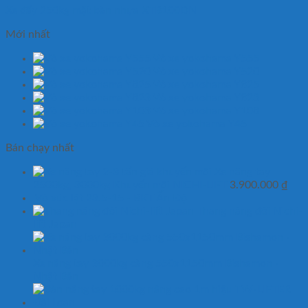
Xe đẩy 250kg mặt bàn nhựa XTB100DN
Mới nhất
Vỏ xe yokohama Y555
Vỏ xe yokohama Y520
Vỏ xe yokohama Y825
Vỏ xe yokohama Y823
Vỏ xe yokohama Y108
Vỏ xe yokohama Y45
Bán chạy nhất
Xe nâng tay
2500kg, 3000kg Khuyến mãi NICHI-LIFT
3.900.000
₫
Vỏ xúc lật 23.5-15 - BKT Ấn Độ
Thang nâng đôi Nichi-
lift Japan
Xe nâng tay 3000kg càng 550x1150mm Bishamon -
Nhật Bản