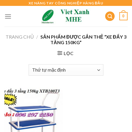
Skip
XE NÂNG TAY CÔNG NGHIỆP HÀNG ĐẦU
to
0
content
TRANG CHỦ
/
SẢN PHẨM ĐƯỢC GẮN THẺ “XE ĐẨY 3
TẦNG 150KG”
LỌC