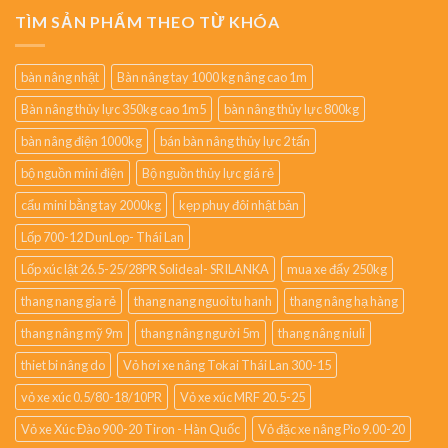
TÌM SẢN PHẨM THEO TỪ KHÓA
bàn nâng nhật
Bàn nâng tay 1000 kg nâng cao 1m
Bàn nâng thủy lực 350kg cao 1m5
bàn nâng thủy lực 800kg
bàn nâng điện 1000kg
bán bàn nâng thủy lực 2 tấn
bộ nguồn mini điện
Bộ nguồn thủy lực giá rẻ
cẩu mini bằng tay 2000kg
kẹp phuy đôi nhật bản
Lốp 700-12 DunLop- Thái Lan
Lốp xúc lật 26.5-25/28PR Solideal- SRILANKA
mua xe đẩy 250kg
thang nang gia rẻ
thang nang nguoi tu hanh
thang nâng hạ hàng
thang nâng mỹ 9m
thang nâng người 5m
thang nâng niuli
thiet bi nâng do
Vỏ hơi xe nâng Tokai Thái Lan 300-15
vỏ xe xúc 0.5/80-18/10PR
Vỏ xe xúc MRF 20.5-25
Vỏ xe Xúc Đào 900-20 Tiron - Hàn Quốc
Vỏ đặc xe nâng Pio 9.00-20