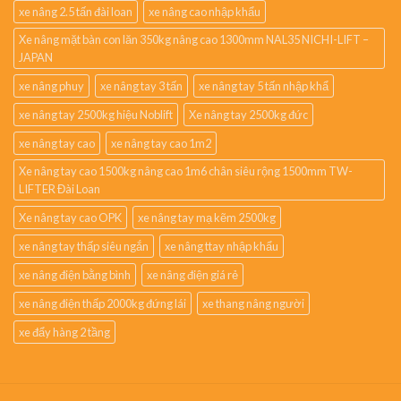
xe nâng 2.5 tấn đài loan
xe nâng cao nhập khẩu
Xe nâng mặt bàn con lăn 350kg nâng cao 1300mm NAL35 NICHI-LIFT –
JAPAN
xe nâng phuy
xe nâng tay 3 tấn
xe nâng tay 5 tấn nhập khẩ
xe nâng tay 2500kg hiệu Noblift
Xe nâng tay 2500kg đức
xe nâng tay cao
xe nâng tay cao 1m2
Xe nâng tay cao 1500kg nâng cao 1m6 chân siêu rộng 1500mm TW-
LIFTER Đài Loan
Xe nâng tay cao OPK
xe nâng tay mạ kẽm 2500kg
xe nâng tay thấp siêu ngắn
xe nâng ttay nhập khẩu
xe nâng điện bằng bình
xe nâng điện giá rẻ
xe nâng điện thấp 2000kg đứng lái
xe thang nâng người
xe đẩy hàng 2 tầng