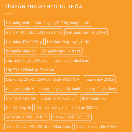
TÌM SẢN PHẨM THEO TỪ KHÓA
bàn nâng nhật
Bàn nâng tay 1000 kg nâng cao 1m
Bàn nâng thủy lực 350kg cao 1m5
bàn nâng thủy lực 800kg
bàn nâng điện 1000kg
bán bàn nâng thủy lực 2 tấn
bộ nguồn mini điện
Bộ nguồn thủy lực giá rẻ
cẩu mini bằng tay 2000kg
kẹp phuy đôi nhật bản
Lốp 700-12 DunLop- Thái Lan
Lốp xúc lật 26.5-25/28PR Solideal- SRILANKA
mua xe đẩy 250kg
thang nang gia rẻ
thang nang nguoi tu hanh
thang nâng hạ hàng
thang nâng mỹ 9m
thang nâng người 5m
thang nâng niuli
thiet bi nâng do
Vỏ hơi xe nâng Tokai Thái Lan 300-15
vỏ xe xúc 0.5/80-18/10PR
Vỏ xe xúc MRF 20.5-25
Vỏ xe Xúc Đào 900-20 Tiron - Hàn Quốc
Vỏ đặc xe nâng Pio 9.00-20