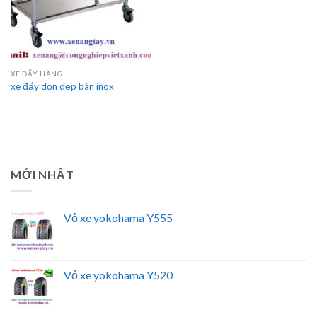
XE ĐẨY HÀNG
xe đẩy dọn dẹp bàn inox
MỚI NHẤT
Vỏ xe yokohama Y555
Vỏ xe yokohama Y520