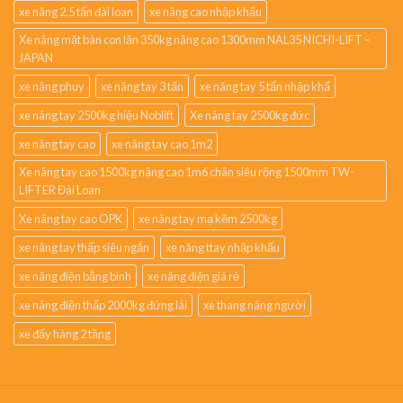
xe nâng 2.5 tấn đài loan
xe nâng cao nhập khẩu
Xe nâng mặt bàn con lăn 350kg nâng cao 1300mm NAL35 NICHI-LIFT –
JAPAN
xe nâng phuy
xe nâng tay 3 tấn
xe nâng tay 5 tấn nhập khẩ
xe nâng tay 2500kg hiệu Noblift
Xe nâng tay 2500kg đức
xe nâng tay cao
xe nâng tay cao 1m2
Xe nâng tay cao 1500kg nâng cao 1m6 chân siêu rộng 1500mm TW-
LIFTER Đài Loan
Xe nâng tay cao OPK
xe nâng tay mạ kẽm 2500kg
xe nâng tay thấp siêu ngắn
xe nâng ttay nhập khẩu
xe nâng điện bằng bình
xe nâng điện giá rẻ
xe nâng điện thấp 2000kg đứng lái
xe thang nâng người
xe đẩy hàng 2 tầng