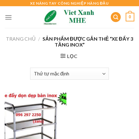
Skip
XE NÂNG TAY CÔNG NGHIỆP HÀNG ĐẦU
to
0
content
TRANG CHỦ
/
SẢN PHẨM ĐƯỢC GẮN THẺ “XE ĐẨY 3
TẦNG INOX”
LỌC