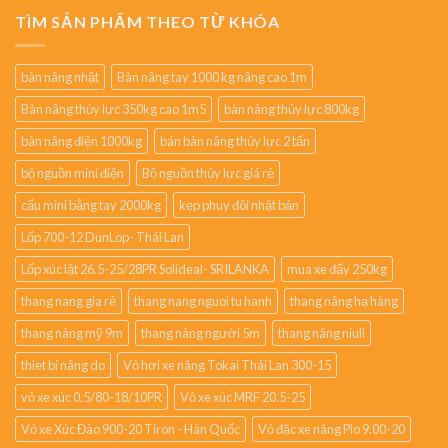
TÌM SẢN PHẨM THEO TỪ KHÓA
bàn nâng nhật
Bàn nâng tay 1000 kg nâng cao 1m
Bàn nâng thủy lực 350kg cao 1m5
bàn nâng thủy lực 800kg
bàn nâng điện 1000kg
bán bàn nâng thủy lực 2 tấn
bộ nguồn mini điện
Bộ nguồn thủy lực giá rẻ
cẩu mini bằng tay 2000kg
kẹp phuy đôi nhật bản
Lốp 700-12 DunLop- Thái Lan
Lốp xúc lật 26.5-25/28PR Solideal- SRILANKA
mua xe đẩy 250kg
thang nang gia rẻ
thang nang nguoi tu hanh
thang nâng hạ hàng
thang nâng mỹ 9m
thang nâng người 5m
thang nâng niuli
thiet bi nâng do
Vỏ hơi xe nâng Tokai Thái Lan 300-15
vỏ xe xúc 0.5/80-18/10PR
Vỏ xe xúc MRF 20.5-25
Vỏ xe Xúc Đào 900-20 Tiron - Hàn Quốc
Vỏ đặc xe nâng Pio 9.00-20