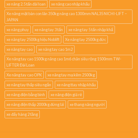
xe nâng 2.5 tấn đài loan
xe nâng cao nhập khẩu
Xe nâng mặt bàn con lăn 350kg nâng cao 1300mm NAL35 NICHI-LIFT –
JAPAN
xe nâng phuy
xe nâng tay 3 tấn
xe nâng tay 5 tấn nhập khẩ
xe nâng tay 2500kg hiệu Noblift
Xe nâng tay 2500kg đức
xe nâng tay cao
xe nâng tay cao 1m2
Xe nâng tay cao 1500kg nâng cao 1m6 chân siêu rộng 1500mm TW-
LIFTER Đài Loan
Xe nâng tay cao OPK
xe nâng tay mạ kẽm 2500kg
xe nâng tay thấp siêu ngắn
xe nâng ttay nhập khẩu
xe nâng điện bằng bình
xe nâng điện giá rẻ
xe nâng điện thấp 2000kg đứng lái
xe thang nâng người
xe đẩy hàng 2 tầng