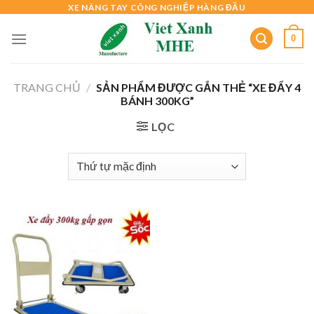
Skip
XE NÂNG TAY CÔNG NGHIỆP HÀNG ĐẦU
to
0
content
TRANG CHỦ
/
SẢN PHẨM ĐƯỢC GẮN THẺ “XE ĐẨY 4
BÁNH 300KG”
LỌC