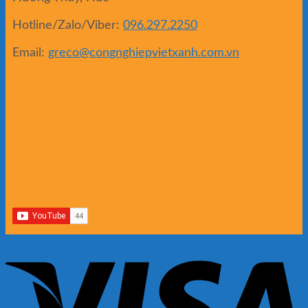
Hotline/Zalo/Viber:
096.297.2250
Email:
greco@congnghiepvietxanh.com.vn