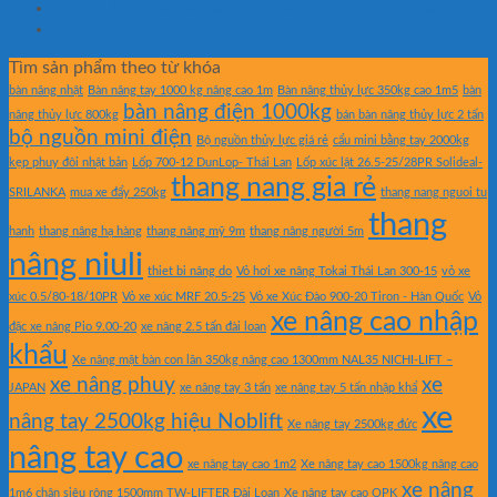
Những lỗi khiến xe nâng mặt bàn nhanh xuống cấp
Xe nâng mặt bàn có thể nâng khuôn ép nhựa không?
Tìm sản phẩm theo từ khóa
bàn nâng nhật
Bàn nâng tay 1000 kg nâng cao 1m
Bàn nâng thủy lực 350kg cao 1m5
bàn
bàn nâng điện 1000kg
nâng thủy lực 800kg
bán bàn nâng thủy lực 2 tấn
bộ nguồn mini điện
Bộ nguồn thủy lực giá rẻ
cẩu mini bằng tay 2000kg
kẹp phuy đôi nhật bản
Lốp 700-12 DunLop- Thái Lan
Lốp xúc lật 26.5-25/28PR Solideal-
thang nang gia rẻ
SRILANKA
mua xe đẩy 250kg
thang nang nguoi tu
thang
hanh
thang nâng hạ hàng
thang nâng mỹ 9m
thang nâng người 5m
nâng niuli
thiet bi nâng do
Vỏ hơi xe nâng Tokai Thái Lan 300-15
vỏ xe
xúc 0.5/80-18/10PR
Vỏ xe xúc MRF 20.5-25
Vỏ xe Xúc Đào 900-20 Tiron - Hàn Quốc
Vỏ
xe nâng cao nhập
đặc xe nâng Pio 9.00-20
xe nâng 2.5 tấn đài loan
khẩu
Xe nâng mặt bàn con lăn 350kg nâng cao 1300mm NAL35 NICHI-LIFT –
xe nâng phuy
xe
JAPAN
xe nâng tay 3 tấn
xe nâng tay 5 tấn nhập khẩ
xe
nâng tay 2500kg hiệu Noblift
Xe nâng tay 2500kg đức
nâng tay cao
xe nâng tay cao 1m2
Xe nâng tay cao 1500kg nâng cao
xe nâng
1m6 chân siêu rộng 1500mm TW-LIFTER Đài Loan
Xe nâng tay cao OPK