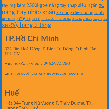
xe
tay mạ kẽm 2500kg
xe nâng tay thấp siêu ngắn
nâng ttay nhập khẩu
xe nâng điện bằng bình
xe nâng điện giá rẻ
xe nâng điện thấp 2000kg đứng lái
xe thang nâng người
xe đẩy hàng 2 tầng
TP.Hồ Chí Minh
334 Tân Hoà Đông, P. Bình Trị Đông, Q.Bình Tân,
TP.HCM
Hotline/Zalo/Viber:
096.297.2250
Email:
greco@congnghiepvietxanh.com.vn
Huế
Kiệt 344 Trưng Nữ Vương, P. Thủy Dương, TX.
Hương Thủy, Huế