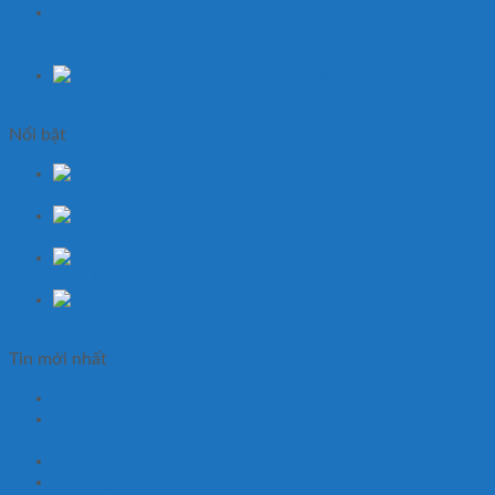
Bàn nâng tay 1000kg nâng cao 1m hiệu TW-LIFTER Đài
Loan
Xe nâng tay 3,5 tấn
hiệu Eoslift
Nổi bật
Bàn nâng điện 2
tấn cao 1m tw-lifter (Hw2001)
Bàn nâng thủy lực 1000kg cao 4m hiệu TW-LIFTER
Bàn nâng
thủy lực 3000kg hiệu TW-LIFTER
Bộ nguồn thủy lực
DC 12V-1.5kw
Tin mới nhất
15 tiêu chí đánh giá xe nâng mặt bàn chất lượng
Xe nâng mặt bàn giúp doanh nghiệp tăng lợi nhuận thế
nào?
Hướng dẫn chọn bánh xe phù hợp cho xe nâng mặt bàn
Xe nâng mặt bàn có phù hợp kho hóa chất?