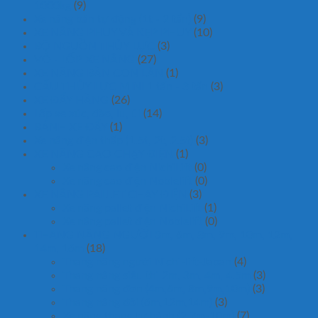
1000kg
(9)
Xe nâng bán tự động (1t - 2 tấn)
(9)
XE NÂNG PHUY VÀ KẸP PHUY
(10)
BỘ NGUỒN THỦY LỰC
(3)
VỎ - LỐP XE NÂNG
(27)
XE NÂNG BÀN CON LĂN
(1)
CẨU THỦY LỰC MINI 1 tấn - 3 tấn
(3)
XE ĐẨY HÀNG
(26)
Lốp xe xúc, đào, lu, ủi
(14)
BÁNH XE ĐẨY
(1)
Xe nâng điện thấp (1.5t, 2t, 2.5t)
(3)
XE NÂNG CAO CHẠY ĐIỆN
(1)
Xe nâng cao điện NichiLift
(0)
Xe nâng cao điện Noblelift
(0)
XE NÂNG PALLET CHẠY ĐIỆN
(3)
Xe nâng pallet điện NichiLift
(1)
Xe nâng pallet điện Noblelift
(0)
THANG NÂNG NGƯỜI 3m, 6m, 8m, 9m, 10m, 12m,
14m, 16m
(18)
Thang nâng người Nichi-lift-Japan
(4)
Thang nâng siêu thị 2m, 3m, 4m, 4.5m
(3)
Thang nâng đơn (4m,6m, 8m,9m,10m)
(3)
Thang nâng đôi (6m,12m,14m)
(3)
Xe nâng thang tự hành (2.7m-10m)
(7)