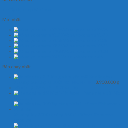
xe đẩy dọn dẹp bàn inox
Mới nhất
Vỏ xe yokohama Y555
Vỏ xe yokohama Y520
Vỏ xe yokohama Y825
Vỏ xe yokohama Y823
Vỏ xe yokohama Y108
Vỏ xe yokohama Y45
Bán chạy nhất
Xe nâng tay
2500kg, 3000kg Khuyến mãi NICHI-LIFT
3.900.000
₫
Vỏ xúc lật 23.5-15 - BKT Ấn Độ
Thang nâng đôi Nichi-
lift Japan
Xe nâng tay 3000kg càng 550x1150mm Bishamon -
Nhật Bản