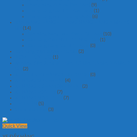
Thang nâng zich zac(3m-16m)
(9)
Thang nâng Gamlift - Germany
(1)
Thang nâng Niuli- Trung Quốc
(6)
BÀN NÂNG HÀNG - THANG NÂNG HÀNG 1 tấn- 10
tấn
(14)
Bàn nâng hàng Tw-Lifter - Đài Loan
(10)
Bàn nâng điện Nichi-lift Nhật Bản
(1)
Bàn nâng hàng Gamlift - Đức
(0)
Bàn nâng điện 300kg - 10 tấn
(2)
BƠM THỦY LỰC
(1)
Xe nâng điện đứng lái 1 tấn, 1.2 tấn, 1.5 tấn, 1.6 tấn, 2
tấn
(2)
XE ĐIỆN KÉO HÀNG 1 tấn- 10 tấn
(0)
XE NÂNG OPK -NHẬT
(4)
XE NÂNG BISHAMON - NHẬT
(2)
XE NÂNG EOSLIFT
(7)
XE NÂNG NOBLELIFT
(7)
PHỤ KIỆN
(5)
Chưa phân loại
(3)
Quick View
XE ĐẨY HÀNG