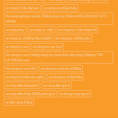
xe nâng 2.5 tấn đài loan
xe nâng cao nhập khẩu
Xe nâng mặt bàn con lăn 350kg nâng cao 1300mm NAL35 NICHI-LIFT –
JAPAN
xe nâng phuy
xe nâng tay 3 tấn
xe nâng tay 5 tấn nhập khẩ
xe nâng tay 2500kg hiệu Noblift
Xe nâng tay 2500kg đức
xe nâng tay cao
xe nâng tay cao 1m2
Xe nâng tay cao 1500kg nâng cao 1m6 chân siêu rộng 1500mm TW-
LIFTER Đài Loan
Xe nâng tay cao OPK
xe nâng tay mạ kẽm 2500kg
xe nâng tay thấp siêu ngắn
xe nâng ttay nhập khẩu
xe nâng điện bằng bình
xe nâng điện giá rẻ
xe nâng điện thấp 2000kg đứng lái
xe thang nâng người
xe đẩy hàng 2 tầng