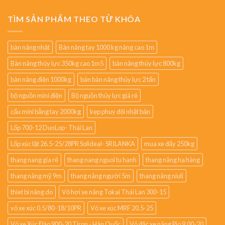
TÌM SẢN PHẨM THEO TỪ KHÓA
bàn nâng nhật
Bàn nâng tay 1000 kg nâng cao 1m
Bàn nâng thủy lực 350kg cao 1m5
bàn nâng thủy lực 800kg
bàn nâng điện 1000kg
bán bàn nâng thủy lực 2 tấn
bộ nguồn mini điện
Bộ nguồn thủy lực giá rẻ
cẩu mini bằng tay 2000kg
kẹp phuy đôi nhật bản
Lốp 700-12 DunLop- Thái Lan
Lốp xúc lật 26.5-25/28PR Solideal- SRILANKA
mua xe đẩy 250kg
thang nang gia rẻ
thang nang nguoi tu hanh
thang nâng hạ hàng
thang nâng mỹ 9m
thang nâng người 5m
thang nâng niuli
thiet bi nâng do
Vỏ hơi xe nâng Tokai Thái Lan 300-15
vỏ xe xúc 0.5/80-18/10PR
Vỏ xe xúc MRF 20.5-25
Vỏ xe Xúc Đào 900-20 Tiron - Hàn Quốc
Vỏ đặc xe nâng Pio 9.00-20