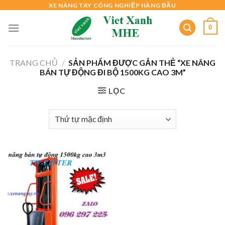
Skip
XE NÂNG TAY CÔNG NGHIỆP HÀNG ĐẦU
to
0
content
TRANG CHỦ
/
SẢN PHẨM ĐƯỢC GẮN THẺ “XE NÂNG
BÁN TỰ ĐỘNG ĐI BỘ 1500KG CAO 3M”
LỌC