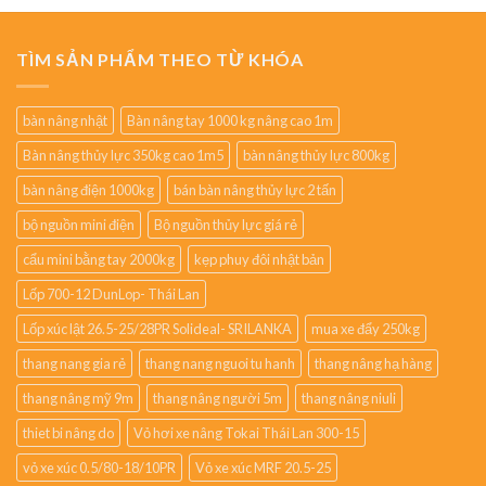
TÌM SẢN PHẨM THEO TỪ KHÓA
bàn nâng nhật
Bàn nâng tay 1000 kg nâng cao 1m
Bàn nâng thủy lực 350kg cao 1m5
bàn nâng thủy lực 800kg
bàn nâng điện 1000kg
bán bàn nâng thủy lực 2 tấn
bộ nguồn mini điện
Bộ nguồn thủy lực giá rẻ
cẩu mini bằng tay 2000kg
kẹp phuy đôi nhật bản
Lốp 700-12 DunLop- Thái Lan
Lốp xúc lật 26.5-25/28PR Solideal- SRILANKA
mua xe đẩy 250kg
thang nang gia rẻ
thang nang nguoi tu hanh
thang nâng hạ hàng
thang nâng mỹ 9m
thang nâng người 5m
thang nâng niuli
thiet bi nâng do
Vỏ hơi xe nâng Tokai Thái Lan 300-15
vỏ xe xúc 0.5/80-18/10PR
Vỏ xe xúc MRF 20.5-25