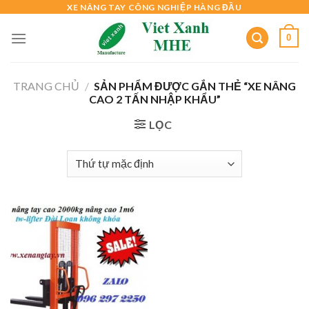
Skip
XE NÂNG TAY CÔNG NGHIỆP HÀNG ĐẦU
to
0
content
TRANG CHỦ
/
SẢN PHẨM ĐƯỢC GẮN THẺ “XE NÂNG
CAO 2 TẤN NHẬP KHẨU”
LỌC