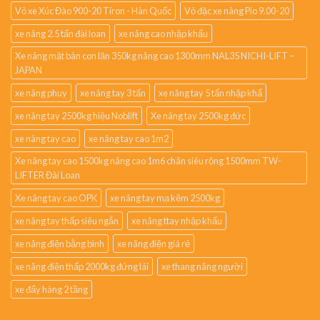
Vỏ xe Xúc Đào 900-20 Tiron - Hàn Quốc
Vỏ đặc xe nâng Pio 9.00-20
xe nâng 2.5 tấn đài loan
xe nâng cao nhập khẩu
Xe nâng mặt bàn con lăn 350kg nâng cao 1300mm NAL35 NICHI-LIFT –
JAPAN
xe nâng phuy
xe nâng tay 3 tấn
xe nâng tay 5 tấn nhập khẩ
xe nâng tay 2500kg hiệu Noblift
Xe nâng tay 2500kg đức
xe nâng tay cao
xe nâng tay cao 1m2
Xe nâng tay cao 1500kg nâng cao 1m6 chân siêu rộng 1500mm TW-
LIFTER Đài Loan
Xe nâng tay cao OPK
xe nâng tay mạ kẽm 2500kg
xe nâng tay thấp siêu ngắn
xe nâng ttay nhập khẩu
xe nâng điện bằng bình
xe nâng điện giá rẻ
xe nâng điện thấp 2000kg đứng lái
xe thang nâng người
xe đẩy hàng 2 tầng