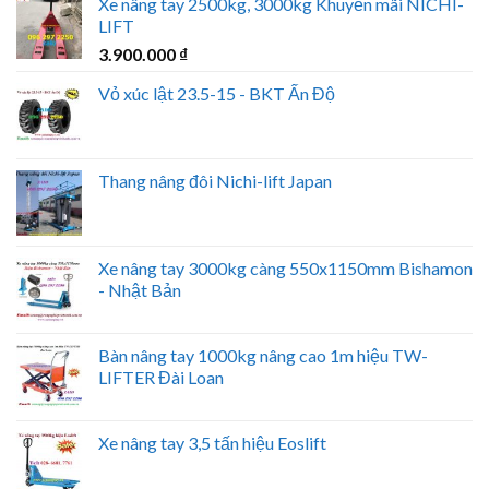
Xe nâng tay 2500kg, 3000kg Khuyến mãi NICHI-
LIFT
3.900.000
₫
Vỏ xúc lật 23.5-15 - BKT Ấn Độ
Thang nâng đôi Nichi-lift Japan
Xe nâng tay 3000kg càng 550x1150mm Bishamon
- Nhật Bản
Bàn nâng tay 1000kg nâng cao 1m hiệu TW-
LIFTER Đài Loan
Xe nâng tay 3,5 tấn hiệu Eoslift