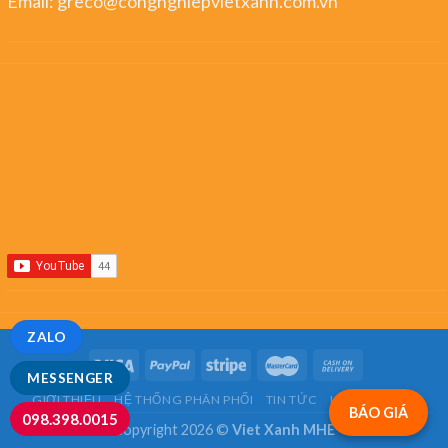
Email:
greco@congnghiepvietxanh.com.vn
ZALO
MESSENGER
GIỚI THIỆU
HỆ THỐNG PHÂN PHỐI
TIN TỨC
LIÊN HỆ
FAQ
BÁO GIÁ
098.398.0015
Copyright 2026 ©
Viet Xanh MHE