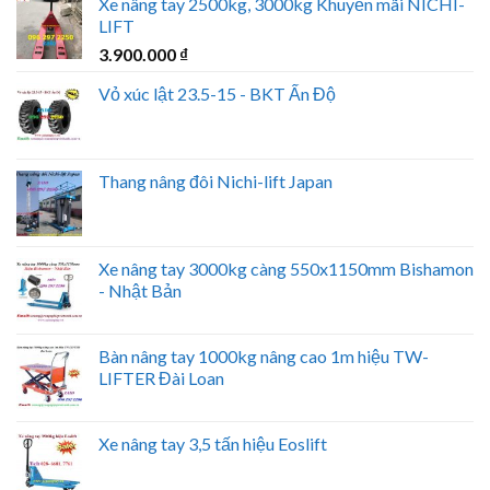
Xe nâng tay 2500kg, 3000kg Khuyến mãi NICHI-
LIFT
3.900.000
₫
Vỏ xúc lật 23.5-15 - BKT Ấn Độ
Thang nâng đôi Nichi-lift Japan
Xe nâng tay 3000kg càng 550x1150mm Bishamon
- Nhật Bản
Bàn nâng tay 1000kg nâng cao 1m hiệu TW-
LIFTER Đài Loan
Xe nâng tay 3,5 tấn hiệu Eoslift