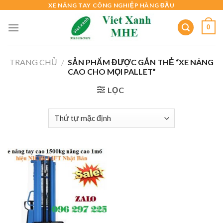
Skip
XE NÂNG TAY CÔNG NGHIỆP HÀNG ĐẦU
to
0
content
TRANG CHỦ
/
SẢN PHẨM ĐƯỢC GẮN THẺ “XE NÂNG
CAO CHO MỌI PALLET”
LỌC