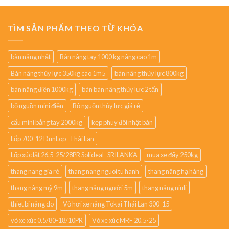
TÌM SẢN PHẨM THEO TỪ KHÓA
bàn nâng nhật
Bàn nâng tay 1000 kg nâng cao 1m
Bàn nâng thủy lực 350kg cao 1m5
bàn nâng thủy lực 800kg
bàn nâng điện 1000kg
bán bàn nâng thủy lực 2 tấn
bộ nguồn mini điện
Bộ nguồn thủy lực giá rẻ
cẩu mini bằng tay 2000kg
kẹp phuy đôi nhật bản
Lốp 700-12 DunLop- Thái Lan
Lốp xúc lật 26.5-25/28PR Solideal- SRILANKA
mua xe đẩy 250kg
thang nang gia rẻ
thang nang nguoi tu hanh
thang nâng hạ hàng
thang nâng mỹ 9m
thang nâng người 5m
thang nâng niuli
thiet bi nâng do
Vỏ hơi xe nâng Tokai Thái Lan 300-15
vỏ xe xúc 0.5/80-18/10PR
Vỏ xe xúc MRF 20.5-25