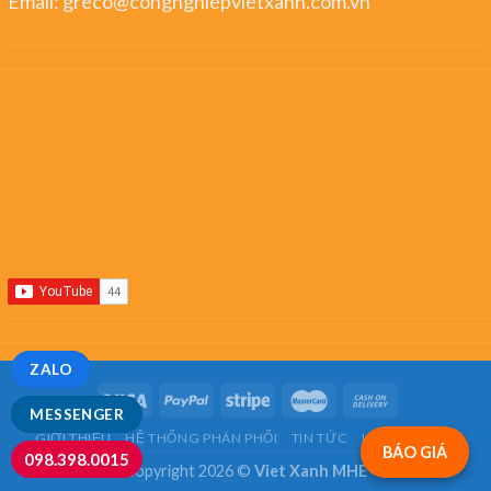
Email:
greco@congnghiepvietxanh.com.vn
ZALO
MESSENGER
GIỚI THIỆU
HỆ THỐNG PHÂN PHỐI
TIN TỨC
LIÊN HỆ
FAQ
BÁO GIÁ
098.398.0015
Copyright 2026 ©
Viet Xanh MHE