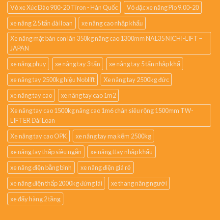
Vỏ xe Xúc Đào 900-20 Tiron - Hàn Quốc
Vỏ đặc xe nâng Pio 9.00-20
xe nâng 2.5 tấn đài loan
xe nâng cao nhập khẩu
Xe nâng mặt bàn con lăn 350kg nâng cao 1300mm NAL35 NICHI-LIFT –
JAPAN
xe nâng phuy
xe nâng tay 3 tấn
xe nâng tay 5 tấn nhập khẩ
xe nâng tay 2500kg hiệu Noblift
Xe nâng tay 2500kg đức
xe nâng tay cao
xe nâng tay cao 1m2
Xe nâng tay cao 1500kg nâng cao 1m6 chân siêu rộng 1500mm TW-
LIFTER Đài Loan
Xe nâng tay cao OPK
xe nâng tay mạ kẽm 2500kg
xe nâng tay thấp siêu ngắn
xe nâng ttay nhập khẩu
xe nâng điện bằng bình
xe nâng điện giá rẻ
xe nâng điện thấp 2000kg đứng lái
xe thang nâng người
xe đẩy hàng 2 tầng