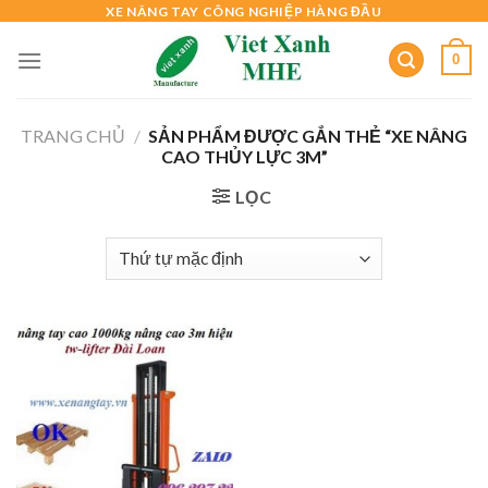
Skip
XE NÂNG TAY CÔNG NGHIỆP HÀNG ĐẦU
to
0
content
TRANG CHỦ
/
SẢN PHẨM ĐƯỢC GẮN THẺ “XE NÂNG
CAO THỦY LỰC 3M”
LỌC