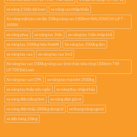
xe nâng 2.5 tấn đài loan
xe nâng cao nhập khẩu
Xe nâng mặt bàn con lăn 350kg nâng cao 1300mm NAL35 NICHI-LIFT –
JAPAN
xe nâng phuy
xe nâng tay 3 tấn
xe nâng tay 5 tấn nhập khẩ
xe nâng tay 2500kg hiệu Noblift
Xe nâng tay 2500kg đức
xe nâng tay cao
xe nâng tay cao 1m2
Xe nâng tay cao 1500kg nâng cao 1m6 chân siêu rộng 1500mm TW-
LIFTER Đài Loan
Xe nâng tay cao OPK
xe nâng tay mạ kẽm 2500kg
xe nâng tay thấp siêu ngắn
xe nâng ttay nhập khẩu
xe nâng điện bằng bình
xe nâng điện giá rẻ
xe nâng điện thấp 2000kg đứng lái
xe thang nâng người
xe đẩy hàng 2 tầng