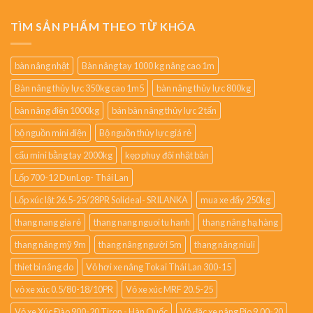
TÌM SẢN PHẨM THEO TỪ KHÓA
bàn nâng nhật
Bàn nâng tay 1000 kg nâng cao 1m
Bàn nâng thủy lực 350kg cao 1m5
bàn nâng thủy lực 800kg
bàn nâng điện 1000kg
bán bàn nâng thủy lực 2 tấn
bộ nguồn mini điện
Bộ nguồn thủy lực giá rẻ
cẩu mini bằng tay 2000kg
kẹp phuy đôi nhật bản
Lốp 700-12 DunLop- Thái Lan
Lốp xúc lật 26.5-25/28PR Solideal- SRILANKA
mua xe đẩy 250kg
thang nang gia rẻ
thang nang nguoi tu hanh
thang nâng hạ hàng
thang nâng mỹ 9m
thang nâng người 5m
thang nâng niuli
thiet bi nâng do
Vỏ hơi xe nâng Tokai Thái Lan 300-15
vỏ xe xúc 0.5/80-18/10PR
Vỏ xe xúc MRF 20.5-25
Vỏ xe Xúc Đào 900-20 Tiron - Hàn Quốc
Vỏ đặc xe nâng Pio 9.00-20