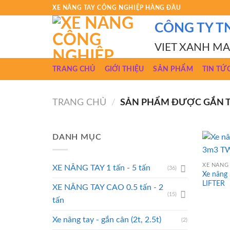
Skip
XE NÂNG TAY CÔNG NGHIỆP HÀNG ĐẦU
to
CÔNG TY T
content
VIET XANH M
TRANG CHỦ
GIỚI THIỆU
SẢN PHẨM
TIN TỨ
TRANG CHỦ
/
SẢN PHẨM ĐƯỢC GẮN TH
DANH MỤC
XE NÂNG 
XE NÂNG TAY 1 tấn - 5 tấn
(36)
Xe nâng
LIFTER
XE NÂNG TAY CAO 0.5 tấn - 2
(15)
tấn
Xe nâng tay - gắn cân (2t, 2.5t)
(2)