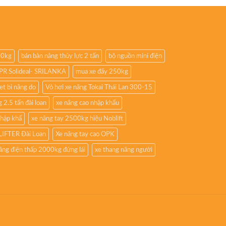
00kg
bán bàn nâng thủy lực 2 tấn
bộ nguồn mini điện
8PR Solideal- SRILANKA
mua xe đẩy 250kg
iet bi nâng do
Vỏ hơi xe nâng Tokai Thái Lan 300-15
 2.5 tấn đài loan
xe nâng cao nhập khẩu
nhập khẩ
xe nâng tay 2500kg hiệu Noblift
LIFTER Đài Loan
Xe nâng tay cao OPK
âng điện thấp 2000kg đứng lái
xe thang nâng người