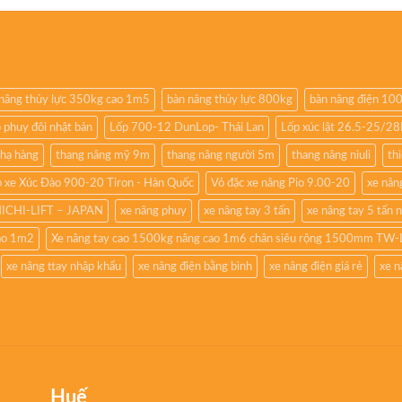
nâng thủy lực 350kg cao 1m5
bàn nâng thủy lực 800kg
bàn nâng điện 10
 phuy đôi nhật bản
Lốp 700-12 DunLop- Thái Lan
Lốp xúc lật 26.5-25/2
 hạ hàng
thang nâng mỹ 9m
thang nâng người 5m
thang nâng niuli
th
 xe Xúc Đào 900-20 Tiron - Hàn Quốc
Vỏ đặc xe nâng Pio 9.00-20
xe nâng
NICHI-LIFT – JAPAN
xe nâng phuy
xe nâng tay 3 tấn
xe nâng tay 5 tấn 
cao 1m2
Xe nâng tay cao 1500kg nâng cao 1m6 chân siêu rộng 1500mm TW-
xe nâng ttay nhập khẩu
xe nâng điện bằng bình
xe nâng điện giá rẻ
xe n
Huế