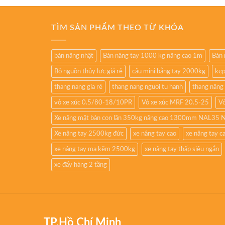
TÌM SẢN PHẨM THEO TỪ KHÓA
bàn nâng nhật
Bàn nâng tay 1000 kg nâng cao 1m
Bàn 
Bộ nguồn thủy lực giá rẻ
cẩu mini bằng tay 2000kg
kẹp
thang nang gia rẻ
thang nang nguoi tu hanh
thang nâng
vỏ xe xúc 0.5/80-18/10PR
Vỏ xe xúc MRF 20.5-25
Vỏ
Xe nâng mặt bàn con lăn 350kg nâng cao 1300mm NAL35 
Xe nâng tay 2500kg đức
xe nâng tay cao
xe nâng tay 
xe nâng tay mạ kẽm 2500kg
xe nâng tay thấp siêu ngắn
xe đẩy hàng 2 tầng
TP.Hồ Chí Minh