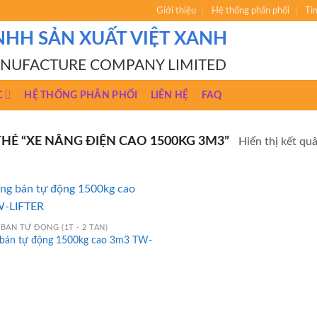
Giới thiệu
Hệ thống phân phối
Ti
NHH SẢN XUẤT VIỆT XANH
ANUFACTURE COMPANY LIMITED
C
HỆ THỐNG PHÂN PHỐI
LIÊN HỆ
FAQ
Ẻ “XE NÂNG ĐIỆN CAO 1500KG 3M3”
Hiển thị kết qu
BÁN TỰ ĐỘNG (1T - 2 TẤN)
 bán tự động 1500kg cao 3m3 TW-