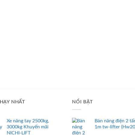
HẠY NHẤT
NỔI BẬT
Xe nâng tay 2500kg,
Bàn nâng điện 2 tấ
3000kg Khuyến mãi
1m tw-lifter (Hw2
NICHI-LIFT