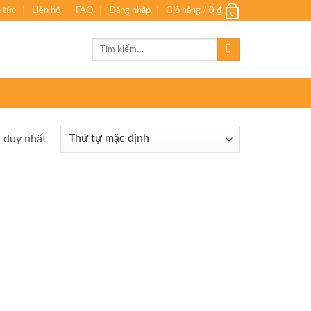
n tức
Liên hệ
FAQ
Đăng nhập
Giỏ hàng /
0
₫
0
Tìm
kiếm:
ả duy nhất