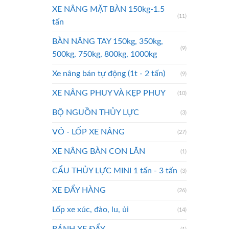
XE NÂNG MẶT BÀN 150kg-1.5
(11)
tấn
BÀN NÂNG TAY 150kg, 350kg,
(9)
500kg, 750kg, 800kg, 1000kg
Xe nâng bán tự động (1t - 2 tấn)
(9)
XE NÂNG PHUY VÀ KẸP PHUY
(10)
BỘ NGUỒN THỦY LỰC
(3)
VỎ - LỐP XE NÂNG
(27)
XE NÂNG BÀN CON LĂN
(1)
CẨU THỦY LỰC MINI 1 tấn - 3 tấn
(3)
XE ĐẨY HÀNG
(26)
Lốp xe xúc, đào, lu, ủi
(14)