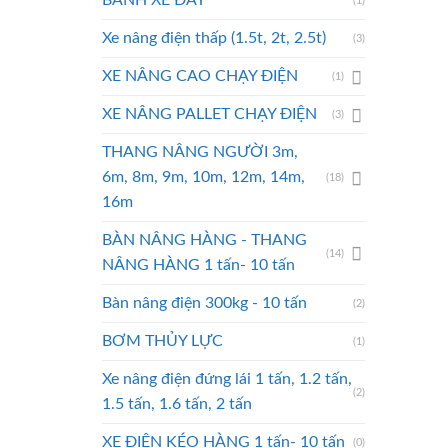
BÁNH XE ĐẨY
(1)
Xe nâng điện thấp (1.5t, 2t, 2.5t)
(3)
XE NÂNG CAO CHẠY ĐIỆN
(1)
XE NÂNG PALLET CHẠY ĐIỆN
(3)
THANG NÂNG NGƯỜI 3m,
6m, 8m, 9m, 10m, 12m, 14m,
(18)
16m
BÀN NÂNG HÀNG - THANG
(14)
NÂNG HÀNG 1 tấn- 10 tấn
Bàn nâng điện 300kg - 10 tấn
(2)
BƠM THỦY LỰC
(1)
Xe nâng điện đứng lái 1 tấn, 1.2 tấn,
(2)
1.5 tấn, 1.6 tấn, 2 tấn
XE ĐIỆN KÉO HÀNG 1 tấn- 10 tấn
(0)