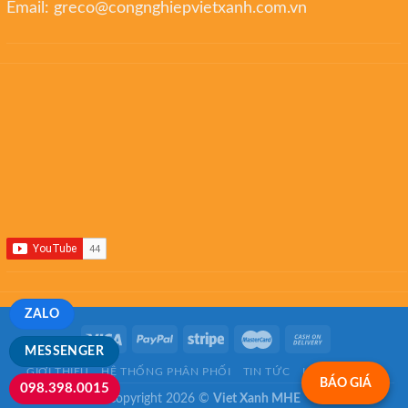
Email:
greco@congnghiepvietxanh.com.vn
ZALO
MESSENGER
GIỚI THIỆU
HỆ THỐNG PHÂN PHỐI
TIN TỨC
LIÊN HỆ
FAQ
BÁO GIÁ
098.398.0015
Copyright 2026 ©
Viet Xanh MHE