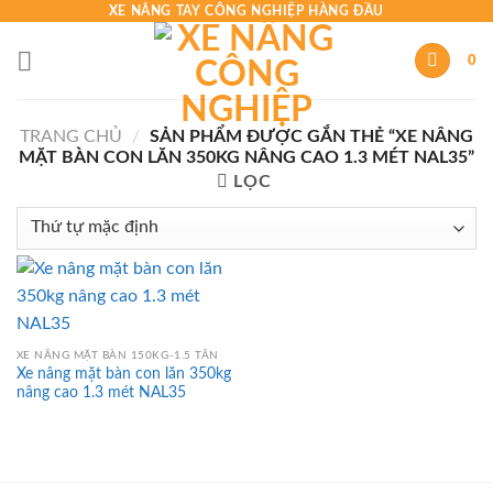
Skip
XE NÂNG TAY CÔNG NGHIỆP HÀNG ĐẦU
to
0
content
TRANG CHỦ
/
SẢN PHẨM ĐƯỢC GẮN THẺ “XE NÂNG
MẶT BÀN CON LĂN 350KG NÂNG CAO 1.3 MÉT NAL35”
LỌC
XE NÂNG MẶT BÀN 150KG-1.5 TẤN
Xe nâng mặt bàn con lăn 350kg
nâng cao 1.3 mét NAL35