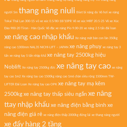
thang nâng niuli
người 5m
thiet bi nâng do
Vỏ hơi xe nâng
Tokai Thái Lan 300-15
vỏ xe xúc 0.5/80-18/10PR
Vỏ xe xúc MRF 20.5-25
Vỏ xe Xúc
Đào 900-20 Tiron - Hàn Quốc
Vỏ đặc xe nâng Pio 9.00-20
xe nâng 2.5 tấn đài loan
xe nâng cao nhập khẩu
Xe nâng mặt bàn con lăn 350kg
xe nâng phuy
nâng cao 1300mm NAL35 NICHI-LIFT – JAPAN
xe nâng tay 3
xe nâng tay 2500kg hiệu
tấn
xe nâng tay 5 tấn nhập khẩ
xe nâng tay cao
Noblift
Xe nâng tay 2500kg đức
xe nâng
tay cao 1m2
Xe nâng tay cao 1500kg nâng cao 1m6 chân siêu rộng 1500mm TW-
xe nâng tay mạ kẽm
LIFTER Đài Loan
Xe nâng tay cao OPK
xe nâng
2500kg
xe nâng tay thấp siêu ngắn
ttay nhập khẩu
xe nâng điện bằng bình
xe
nâng điện giá rẻ
xe nâng điện thấp 2000kg đứng lái
xe thang nâng người
xe đẩy hàng 2 tầng