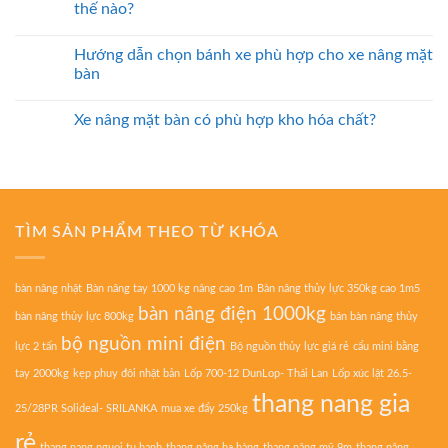
thế nào?
Hướng dẫn chọn bánh xe phù hợp cho xe nâng mặt
bàn
Xe nâng mặt bàn có phù hợp kho hóa chất?
TÌM SẢN PHẨM THEO TỪ KHÓA
bàn nâng nhật
Bàn nâng tay 1000 kg nâng cao 1m
Bàn nâng thủy lực 350kg cao 1m5
bàn nâng điện 1000kg
bàn nâng thủy lực 800kg
bán bàn nâng thủy
bộ nguồn mini điện
lực 2 tấn
Bộ nguồn thủy lực giá rẻ
cẩu mini bằng
tay 2000kg
kẹp phuy đôi nhật bản
Lốp 700-12 DunLop- Thái Lan
Lốp xúc lật 26.5-
thang nang gia
25/28PR Solideal- SRILANKA
mua xe đẩy 250kg
rẻ
thang nang nguoi tu hanh
thang nâng hạ hàng
thang nâng mỹ 9m
thang nâng