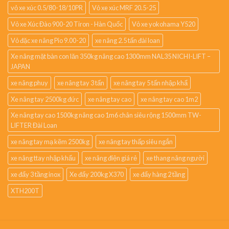
vỏ xe xúc 0.5/80-18/10PR
Vỏ xe xúc MRF 20.5-25
Vỏ xe Xúc Đào 900-20 Tiron - Hàn Quốc
Vỏ xe yokohama Y520
Vỏ đặc xe nâng Pio 9.00-20
xe nâng 2.5 tấn đài loan
Xe nâng mặt bàn con lăn 350kg nâng cao 1300mm NAL35 NICHI-LIFT –
JAPAN
xe nâng phuy
xe nâng tay 3 tấn
xe nâng tay 5 tấn nhập khẩ
Xe nâng tay 2500kg đức
xe nâng tay cao
xe nâng tay cao 1m2
Xe nâng tay cao 1500kg nâng cao 1m6 chân siêu rộng 1500mm TW-
LIFTER Đài Loan
xe nâng tay mạ kẽm 2500kg
xe nâng tay thấp siêu ngắn
xe nâng ttay nhập khẩu
xe nâng điện giá rẻ
xe thang nâng người
xe đẩy 3 tầng inox
Xe đẩy 200kg X370
xe đẩy hàng 2 tầng
XTH200T