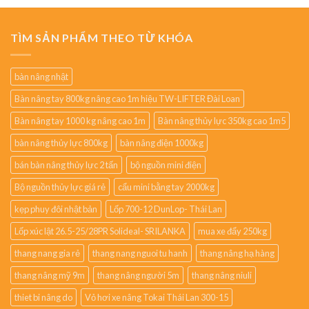
TÌM SẢN PHẨM THEO TỪ KHÓA
bàn nâng nhật
Bàn nâng tay 800kg nâng cao 1m hiệu TW-LIFTER Đài Loan
Bàn nâng tay 1000 kg nâng cao 1m
Bàn nâng thủy lực 350kg cao 1m5
bàn nâng thủy lực 800kg
bàn nâng điện 1000kg
bán bàn nâng thủy lực 2 tấn
bộ nguồn mini điện
Bộ nguồn thủy lực giá rẻ
cẩu mini bằng tay 2000kg
kẹp phuy đôi nhật bản
Lốp 700-12 DunLop- Thái Lan
Lốp xúc lật 26.5-25/28PR Solideal- SRILANKA
mua xe đẩy 250kg
thang nang gia rẻ
thang nang nguoi tu hanh
thang nâng hạ hàng
thang nâng mỹ 9m
thang nâng người 5m
thang nâng niuli
thiet bi nâng do
Vỏ hơi xe nâng Tokai Thái Lan 300-15