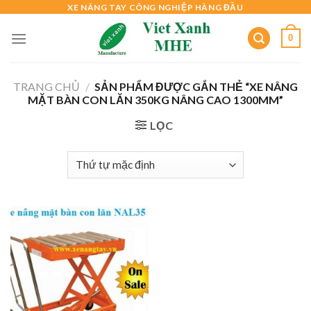
Skip
XE NÂNG TAY CÔNG NGHIỆP HÀNG ĐẦU
to
0
content
TRANG CHỦ
/
SẢN PHẨM ĐƯỢC GẮN THẺ “XE NÂNG
MẶT BÀN CON LĂN 350KG NÂNG CAO 1300MM”
LỌC