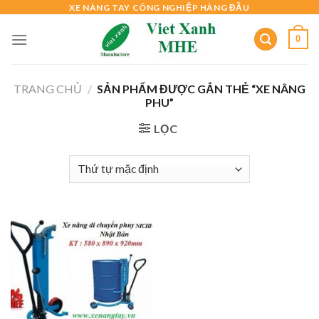
Skip
XE NÂNG TAY CÔNG NGHIỆP HÀNG ĐẦU
to
0
content
TRANG CHỦ
/
SẢN PHẨM ĐƯỢC GẮN THẺ “XE NÂNG
PHU”
LỌC