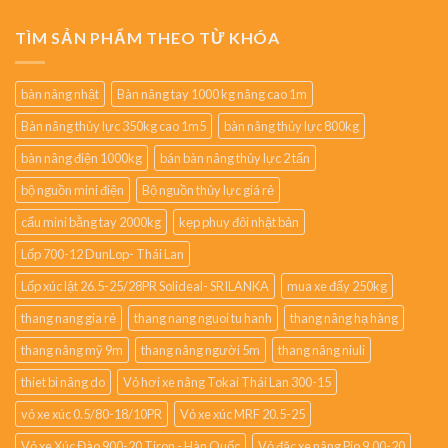
TÌM SẢN PHẨM THEO TỪ KHÓA
bàn nâng nhật
Bàn nâng tay 1000 kg nâng cao 1m
Bàn nâng thủy lực 350kg cao 1m5
bàn nâng thủy lực 800kg
bàn nâng điện 1000kg
bán bàn nâng thủy lực 2 tấn
bộ nguồn mini điện
Bộ nguồn thủy lực giá rẻ
cẩu mini bằng tay 2000kg
kẹp phuy đôi nhật bản
Lốp 700-12 DunLop- Thái Lan
Lốp xúc lật 26.5-25/28PR Solideal- SRILANKA
mua xe đẩy 250kg
thang nang gia rẻ
thang nang nguoi tu hanh
thang nâng hạ hàng
thang nâng mỹ 9m
thang nâng người 5m
thang nâng niuli
thiet bi nâng do
Vỏ hơi xe nâng Tokai Thái Lan 300-15
vỏ xe xúc 0.5/80-18/10PR
Vỏ xe xúc MRF 20.5-25
Vỏ xe Xúc Đào 900-20 Tiron - Hàn Quốc
Vỏ đặc xe nâng Pio 9.00-20