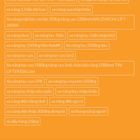
xe nâng 2.5 tấn đài loan
xe nâng cao nhập khẩu
Xe nâng mặt bàn con lăn 350kg nâng cao 1300mm NAL35 NICHI-LIFT –
JAPAN
xe nâng phuy
xe nâng tay 3 tấn
xe nâng tay 5 tấn nhập khẩ
xe nâng tay 2500kg hiệu Noblift
Xe nâng tay 2500kg đức
xe nâng tay cao
xe nâng tay cao 1m2
Xe nâng tay cao 1500kg nâng cao 1m6 chân siêu rộng 1500mm TW-
LIFTER Đài Loan
Xe nâng tay cao OPK
xe nâng tay mạ kẽm 2500kg
xe nâng tay thấp siêu ngắn
xe nâng ttay nhập khẩu
xe nâng điện bằng bình
xe nâng điện giá rẻ
xe nâng điện thấp 2000kg đứng lái
xe thang nâng người
xe đẩy hàng 2 tầng