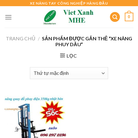
Skip
XE NÂNG TAY CÔNG NGHIỆP HÀNG ĐẦU
to
0
content
TRANG CHỦ
/
SẢN PHẨM ĐƯỢC GẮN THẺ “XE NÂNG
PHUY DẦU”
LỌC