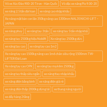
Vỏ xe Xúc Đào 900-20 Tiron - Hàn Quốc
Vỏ đặc xe nâng Pio 9.00-20
xe nâng 2.5 tấn đài loan
xe nâng cao nhập khẩu
Xe nâng mặt bàn con lăn 350kg nâng cao 1300mm NAL35 NICHI-LIFT –
JAPAN
xe nâng phuy
xe nâng tay 3 tấn
xe nâng tay 5 tấn nhập khẩ
xe nâng tay 2500kg hiệu Noblift
Xe nâng tay 2500kg đức
xe nâng tay cao
xe nâng tay cao 1m2
Xe nâng tay cao 1500kg nâng cao 1m6 chân siêu rộng 1500mm TW-
LIFTER Đài Loan
Xe nâng tay cao OPK
xe nâng tay mạ kẽm 2500kg
xe nâng tay thấp siêu ngắn
xe nâng ttay nhập khẩu
xe nâng điện bằng bình
xe nâng điện giá rẻ
xe nâng điện thấp 2000kg đứng lái
xe thang nâng người
xe đẩy hàng 2 tầng