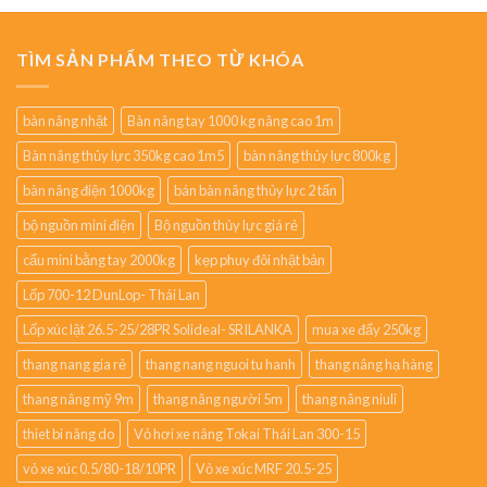
TÌM SẢN PHẨM THEO TỪ KHÓA
bàn nâng nhật
Bàn nâng tay 1000 kg nâng cao 1m
Bàn nâng thủy lực 350kg cao 1m5
bàn nâng thủy lực 800kg
bàn nâng điện 1000kg
bán bàn nâng thủy lực 2 tấn
bộ nguồn mini điện
Bộ nguồn thủy lực giá rẻ
cẩu mini bằng tay 2000kg
kẹp phuy đôi nhật bản
Lốp 700-12 DunLop- Thái Lan
Lốp xúc lật 26.5-25/28PR Solideal- SRILANKA
mua xe đẩy 250kg
thang nang gia rẻ
thang nang nguoi tu hanh
thang nâng hạ hàng
thang nâng mỹ 9m
thang nâng người 5m
thang nâng niuli
thiet bi nâng do
Vỏ hơi xe nâng Tokai Thái Lan 300-15
vỏ xe xúc 0.5/80-18/10PR
Vỏ xe xúc MRF 20.5-25