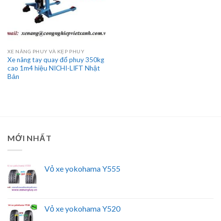
XE NÂNG PHUY VÀ KẸP PHUY
Xe nâng tay quay đổ phuy 350kg
cao 1m4 hiệu NICHI-LIFT Nhật
Bản
MỚI NHẤT
Vỏ xe yokohama Y555
Vỏ xe yokohama Y520