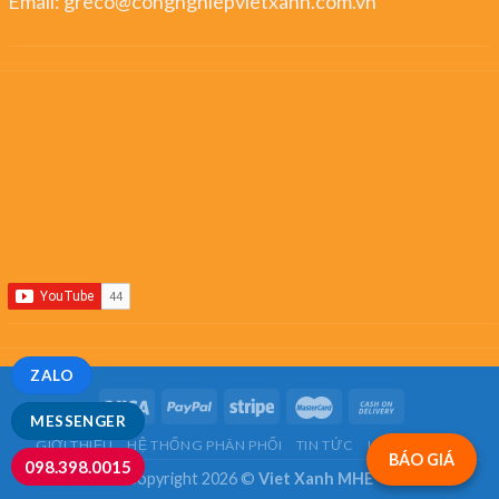
Email:
greco@congnghiepvietxanh.com.vn
ZALO
MESSENGER
GIỚI THIỆU
HỆ THỐNG PHÂN PHỐI
TIN TỨC
LIÊN HỆ
FAQ
BÁO GIÁ
098.398.0015
Copyright 2026 ©
Viet Xanh MHE