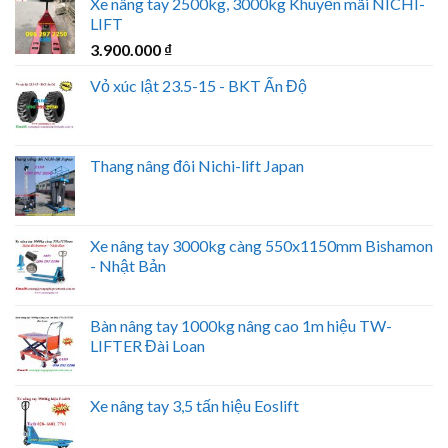
Xe nâng tay 2500kg, 3000kg Khuyến mãi NICHI-
LIFT
3.900.000
₫
Vỏ xúc lật 23.5-15 - BKT Ấn Độ
Thang nâng đôi Nichi-lift Japan
Xe nâng tay 3000kg càng 550x1150mm Bishamon
- Nhật Bản
Bàn nâng tay 1000kg nâng cao 1m hiệu TW-
LIFTER Đài Loan
Xe nâng tay 3,5 tấn hiệu Eoslift