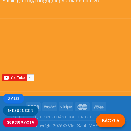
Email:
greco@congnghiepvietxanh.com.vn
ZALO
MESSENGER
GIỚI THIỆU
HỆ THỐNG PHÂN PHỐI
TIN TỨC
LIÊN HỆ
FAQ
BÁO GIÁ
098.398.0015
Copyright 2026 ©
Viet Xanh MHE