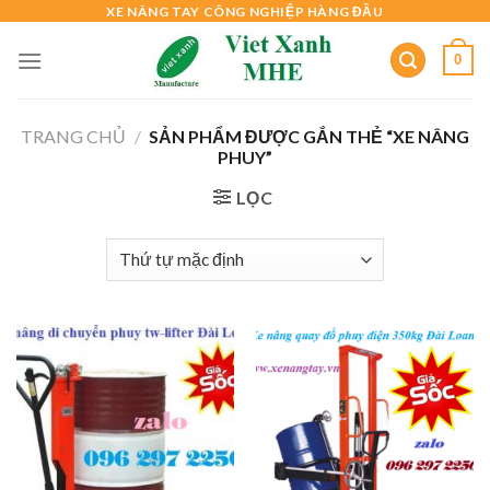
Skip
XE NÂNG TAY CÔNG NGHIỆP HÀNG ĐẦU
to
0
content
TRANG CHỦ
/
SẢN PHẨM ĐƯỢC GẮN THẺ “XE NÂNG
PHUY”
LỌC