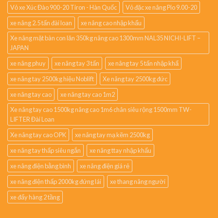
Vỏ xe Xúc Đào 900-20 Tiron - Hàn Quốc
Vỏ đặc xe nâng Pio 9.00-20
xe nâng 2.5 tấn đài loan
xe nâng cao nhập khẩu
Xe nâng mặt bàn con lăn 350kg nâng cao 1300mm NAL35 NICHI-LIFT –
JAPAN
xe nâng phuy
xe nâng tay 3 tấn
xe nâng tay 5 tấn nhập khẩ
xe nâng tay 2500kg hiệu Noblift
Xe nâng tay 2500kg đức
xe nâng tay cao
xe nâng tay cao 1m2
Xe nâng tay cao 1500kg nâng cao 1m6 chân siêu rộng 1500mm TW-
LIFTER Đài Loan
Xe nâng tay cao OPK
xe nâng tay mạ kẽm 2500kg
xe nâng tay thấp siêu ngắn
xe nâng ttay nhập khẩu
xe nâng điện bằng bình
xe nâng điện giá rẻ
xe nâng điện thấp 2000kg đứng lái
xe thang nâng người
xe đẩy hàng 2 tầng