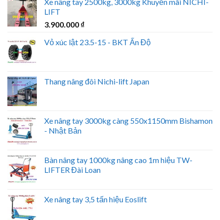
Xe nâng tay 2500kg, 3000kg Khuyến mãi NICHI-
LIFT
3.900.000
₫
Vỏ xúc lật 23.5-15 - BKT Ấn Độ
Thang nâng đôi Nichi-lift Japan
Xe nâng tay 3000kg càng 550x1150mm Bishamon
- Nhật Bản
Bàn nâng tay 1000kg nâng cao 1m hiệu TW-
LIFTER Đài Loan
Xe nâng tay 3,5 tấn hiệu Eoslift