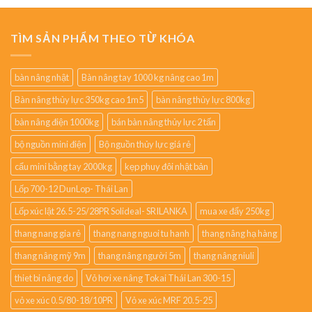
TÌM SẢN PHẨM THEO TỪ KHÓA
bàn nâng nhật
Bàn nâng tay 1000 kg nâng cao 1m
Bàn nâng thủy lực 350kg cao 1m5
bàn nâng thủy lực 800kg
bàn nâng điện 1000kg
bán bàn nâng thủy lực 2 tấn
bộ nguồn mini điện
Bộ nguồn thủy lực giá rẻ
cẩu mini bằng tay 2000kg
kẹp phuy đôi nhật bản
Lốp 700-12 DunLop- Thái Lan
Lốp xúc lật 26.5-25/28PR Solideal- SRILANKA
mua xe đẩy 250kg
thang nang gia rẻ
thang nang nguoi tu hanh
thang nâng hạ hàng
thang nâng mỹ 9m
thang nâng người 5m
thang nâng niuli
thiet bi nâng do
Vỏ hơi xe nâng Tokai Thái Lan 300-15
vỏ xe xúc 0.5/80-18/10PR
Vỏ xe xúc MRF 20.5-25