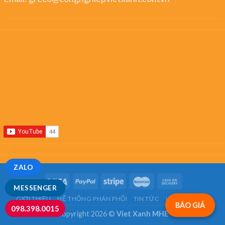
ZALO
MESSENGER
GIỚI THIỆU
HỆ THỐNG PHÂN PHỐI
TIN TỨC
LIÊN HỆ
FAQ
BÁO GIÁ
098.398.0015
Copyright 2026 ©
Viet Xanh MHE