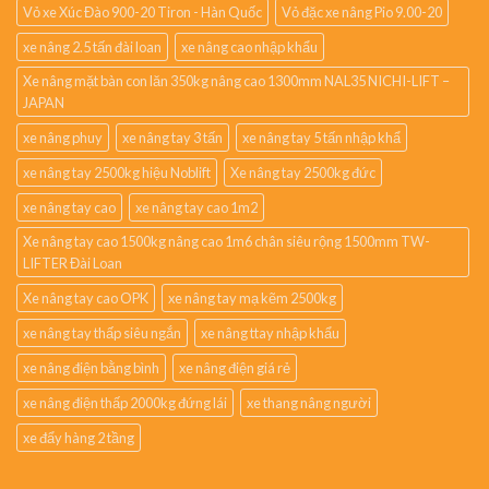
Vỏ xe Xúc Đào 900-20 Tiron - Hàn Quốc
Vỏ đặc xe nâng Pio 9.00-20
xe nâng 2.5 tấn đài loan
xe nâng cao nhập khẩu
Xe nâng mặt bàn con lăn 350kg nâng cao 1300mm NAL35 NICHI-LIFT –
JAPAN
xe nâng phuy
xe nâng tay 3 tấn
xe nâng tay 5 tấn nhập khẩ
xe nâng tay 2500kg hiệu Noblift
Xe nâng tay 2500kg đức
xe nâng tay cao
xe nâng tay cao 1m2
Xe nâng tay cao 1500kg nâng cao 1m6 chân siêu rộng 1500mm TW-
LIFTER Đài Loan
Xe nâng tay cao OPK
xe nâng tay mạ kẽm 2500kg
xe nâng tay thấp siêu ngắn
xe nâng ttay nhập khẩu
xe nâng điện bằng bình
xe nâng điện giá rẻ
xe nâng điện thấp 2000kg đứng lái
xe thang nâng người
xe đẩy hàng 2 tầng