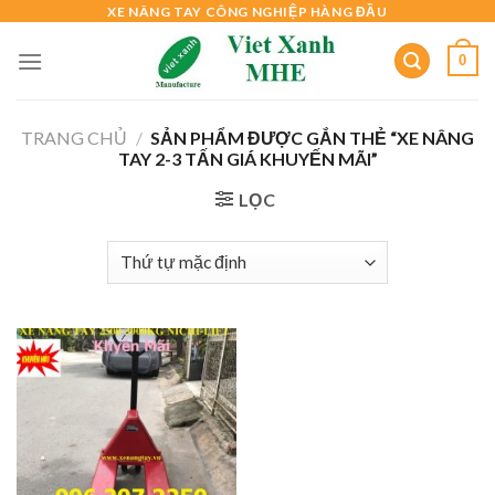
Skip
XE NÂNG TAY CÔNG NGHIỆP HÀNG ĐẦU
to
0
content
TRANG CHỦ
/
SẢN PHẨM ĐƯỢC GẮN THẺ “XE NÂNG
TAY 2-3 TẤN GIÁ KHUYẾN MÃI”
LỌC