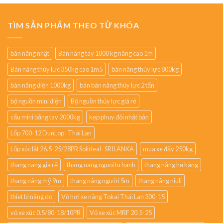
TÌM SẢN PHẨM THEO TỪ KHÓA
bàn nâng nhật
Bàn nâng tay 1000 kg nâng cao 1m
Bàn nâng thủy lực 350kg cao 1m5
bàn nâng thủy lực 800kg
bàn nâng điện 1000kg
bán bàn nâng thủy lực 2 tấn
bộ nguồn mini điện
Bộ nguồn thủy lực giá rẻ
cẩu mini bằng tay 2000kg
kẹp phuy đôi nhật bản
Lốp 700-12 DunLop- Thái Lan
Lốp xúc lật 26.5-25/28PR Solideal- SRILANKA
mua xe đẩy 250kg
thang nang gia rẻ
thang nang nguoi tu hanh
thang nâng hạ hàng
thang nâng mỹ 9m
thang nâng người 5m
thang nâng niuli
thiet bi nâng do
Vỏ hơi xe nâng Tokai Thái Lan 300-15
vỏ xe xúc 0.5/80-18/10PR
Vỏ xe xúc MRF 20.5-25