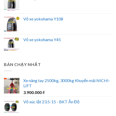
Vỏ xe yokohama Y108
Vỏ xe yokohama Y45
BÁN CHẠY NHẤT
Xe nâng tay 2500kg, 3000kg Khuyến mãi NICHI-
LIFT
3.900.000
₫
Vỏ xúc lật 23.5-15 - BKT Ấn Độ