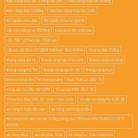
Bàn nâng thủy lực 350kg cao 1m5
bàn nâng thủy lực 800kg
bàn nâng điện 1000kg
bán bàn nâng thủy lực 2 tấn
bộ nguồn mini điện
Bộ nguồn thủy lực giá rẻ
cẩu mini bằng tay 2000kg
kẹp phuy đôi nhật bản
Lốp 700-12 DunLop- Thái Lan
Lốp xúc lật 26.5-25/28PR Solideal- SRILANKA
mua xe đẩy 250kg
thang nang gia rẻ
thang nang nguoi tu hanh
thang nâng hạ hàng
thang nâng mỹ 9m
thang nâng người 5m
thang nâng niuli
thiet bi nâng do
Vỏ hơi xe nâng Tokai Thái Lan 300-15
vỏ xe xúc 0.5/80-18/10PR
Vỏ xe xúc MRF 20.5-25
Vỏ xe Xúc Đào 900-20 Tiron - Hàn Quốc
Vỏ đặc xe nâng Pio 9.00-20
xe nâng 2.5 tấn đài loan
xe nâng cao nhập khẩu
Xe nâng mặt bàn con lăn 350kg nâng cao 1300mm NAL35 NICHI-LIFT –
JAPAN
xe nâng phuy
xe nâng tay 3 tấn
xe nâng tay 5 tấn nhập khẩ