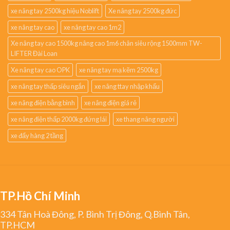
xe nâng tay 2500kg hiệu Noblift
Xe nâng tay 2500kg đức
xe nâng tay cao
xe nâng tay cao 1m2
Xe nâng tay cao 1500kg nâng cao 1m6 chân siêu rộng 1500mm TW-
LIFTER Đài Loan
Xe nâng tay cao OPK
xe nâng tay mạ kẽm 2500kg
xe nâng tay thấp siêu ngắn
xe nâng ttay nhập khẩu
xe nâng điện bằng bình
xe nâng điện giá rẻ
xe nâng điện thấp 2000kg đứng lái
xe thang nâng người
xe đẩy hàng 2 tầng
TP.Hồ Chí Minh
334 Tân Hoà Đông, P. Bình Trị Đông, Q.Bình Tân,
TP.HCM