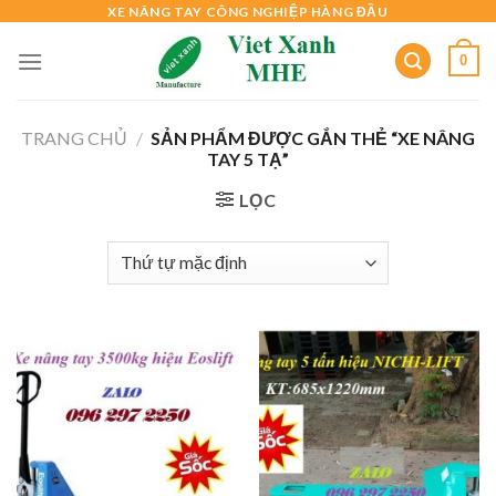
Skip
XE NÂNG TAY CÔNG NGHIỆP HÀNG ĐẦU
to
0
content
TRANG CHỦ
/
SẢN PHẨM ĐƯỢC GẮN THẺ “XE NÂNG
TAY 5 TẠ”
LỌC