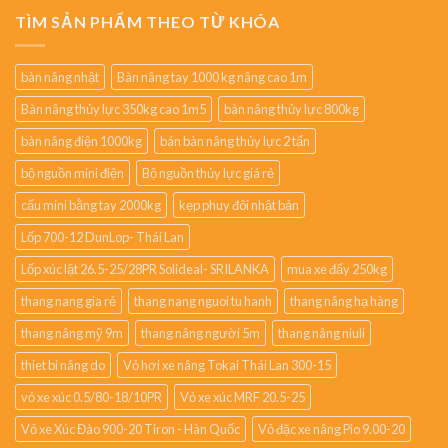
TÌM SẢN PHẨM THEO TỪ KHÓA
bàn nâng nhật
Bàn nâng tay 1000 kg nâng cao 1m
Bàn nâng thủy lực 350kg cao 1m5
bàn nâng thủy lực 800kg
bàn nâng điện 1000kg
bán bàn nâng thủy lực 2 tấn
bộ nguồn mini điện
Bộ nguồn thủy lực giá rẻ
cẩu mini bằng tay 2000kg
kẹp phuy đôi nhật bản
Lốp 700-12 DunLop- Thái Lan
Lốp xúc lật 26.5-25/28PR Solideal- SRILANKA
mua xe đẩy 250kg
thang nang gia rẻ
thang nang nguoi tu hanh
thang nâng hạ hàng
thang nâng mỹ 9m
thang nâng người 5m
thang nâng niuli
thiet bi nâng do
Vỏ hơi xe nâng Tokai Thái Lan 300-15
vỏ xe xúc 0.5/80-18/10PR
Vỏ xe xúc MRF 20.5-25
Vỏ xe Xúc Đào 900-20 Tiron - Hàn Quốc
Vỏ đặc xe nâng Pio 9.00-20