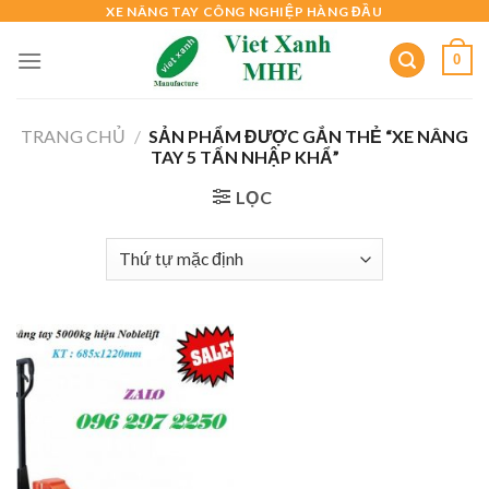
Skip
XE NÂNG TAY CÔNG NGHIỆP HÀNG ĐẦU
to
0
content
TRANG CHỦ
/
SẢN PHẨM ĐƯỢC GẮN THẺ “XE NÂNG
TAY 5 TẤN NHẬP KHẨ”
LỌC