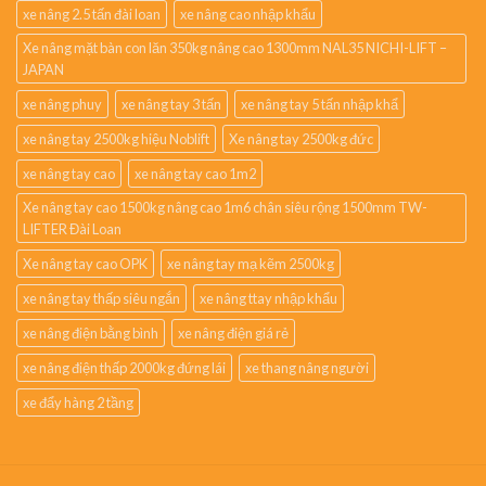
xe nâng 2.5 tấn đài loan
xe nâng cao nhập khẩu
Xe nâng mặt bàn con lăn 350kg nâng cao 1300mm NAL35 NICHI-LIFT –
JAPAN
xe nâng phuy
xe nâng tay 3 tấn
xe nâng tay 5 tấn nhập khẩ
xe nâng tay 2500kg hiệu Noblift
Xe nâng tay 2500kg đức
xe nâng tay cao
xe nâng tay cao 1m2
Xe nâng tay cao 1500kg nâng cao 1m6 chân siêu rộng 1500mm TW-
LIFTER Đài Loan
Xe nâng tay cao OPK
xe nâng tay mạ kẽm 2500kg
xe nâng tay thấp siêu ngắn
xe nâng ttay nhập khẩu
xe nâng điện bằng bình
xe nâng điện giá rẻ
xe nâng điện thấp 2000kg đứng lái
xe thang nâng người
xe đẩy hàng 2 tầng