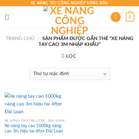
Skip
XE NÂNG TAY CÔNG NGHIỆP HÀNG ĐẦU
to
0
content
TRANG CHỦ
/
SẢN PHẨM ĐƯỢC GẮN THẺ “XE NÂNG
TAY CAO 3M NHẬP KHẨU”
LỌC
XE NÂNG CAO TW-LITER - ĐÀI LOAN
Xe nâng tay cao 1000kg nâng
cao 3m hiệu tw-lifter Đài Loan