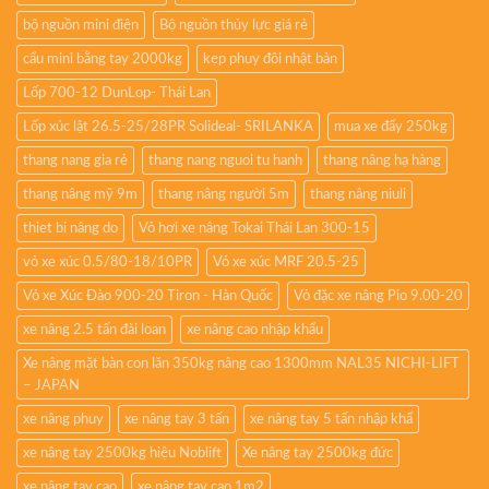
bộ nguồn mini điện
Bộ nguồn thủy lực giá rẻ
cẩu mini bằng tay 2000kg
kẹp phuy đôi nhật bản
Lốp 700-12 DunLop- Thái Lan
Lốp xúc lật 26.5-25/28PR Solideal- SRILANKA
mua xe đẩy 250kg
thang nang gia rẻ
thang nang nguoi tu hanh
thang nâng hạ hàng
thang nâng mỹ 9m
thang nâng người 5m
thang nâng niuli
thiet bi nâng do
Vỏ hơi xe nâng Tokai Thái Lan 300-15
vỏ xe xúc 0.5/80-18/10PR
Vỏ xe xúc MRF 20.5-25
Vỏ xe Xúc Đào 900-20 Tiron - Hàn Quốc
Vỏ đặc xe nâng Pio 9.00-20
xe nâng 2.5 tấn đài loan
xe nâng cao nhập khẩu
Xe nâng mặt bàn con lăn 350kg nâng cao 1300mm NAL35 NICHI-LIFT
– JAPAN
xe nâng phuy
xe nâng tay 3 tấn
xe nâng tay 5 tấn nhập khẩ
xe nâng tay 2500kg hiệu Noblift
Xe nâng tay 2500kg đức
xe nâng tay cao
xe nâng tay cao 1m2