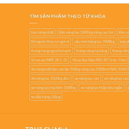
TÌM SẢN PHẨM THEO TỪ KHÓA
bàn nâng nhật
Bàn nâng tay 1000 kg nâng cao 1m
Bàn nâ
Bộ nguồn thủy lực giá rẻ
cẩu mini bằng tay 2000kg
kẹp p
thang nang nguoi tu hanh
thang nâng hạ hàng
thang nân
Vỏ xe xúc MRF 20.5-25
Vỏ xe Xúc Đào 900-20 Tiron - Hàn 
Xe nâng mặt bàn con lăn 350kg nâng cao 1300mm NAL35 NIC
Xe nâng tay 2500kg đức
xe nâng tay cao
xe nâng tay ca
xe nâng tay mạ kẽm 2500kg
xe nâng tay thấp siêu ngắn
xe đẩy hàng 2 tầng