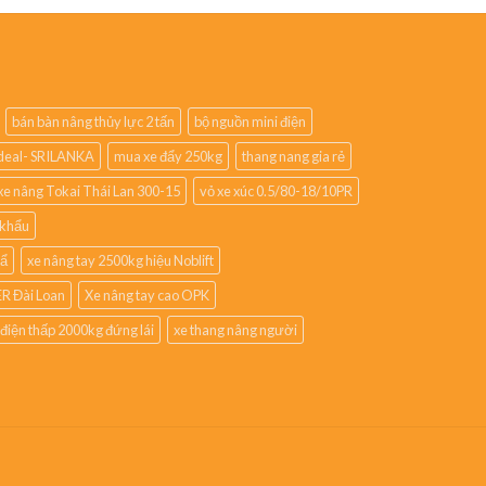
bán bàn nâng thủy lực 2 tấn
bộ nguồn mini điện
lideal- SRILANKA
mua xe đẩy 250kg
thang nang gia rẻ
xe nâng Tokai Thái Lan 300-15
vỏ xe xúc 0.5/80-18/10PR
 khẩu
hẩ
xe nâng tay 2500kg hiệu Noblift
R Đài Loan
Xe nâng tay cao OPK
 điện thấp 2000kg đứng lái
xe thang nâng người