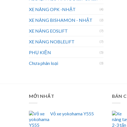
XE NÂNG OPK -NHẬT
(4)
XE NÂNG BISHAMON - NHẬT
(2)
XE NÂNG EOSLIFT
(7)
XE NÂNG NOBLELIFT
(7)
PHỤ KIỆN
(5)
Chưa phân loại
(3)
MỚI NHẤT
BÁN 
Vỏ xe yokohama Y555