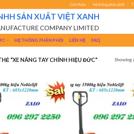
Giới thiệu
Hệ thống phân phối
T
NHH SẢN XUẤT VIỆT XANH
ANUFACTURE COMPANY LIMITED
ỨC
HỆ THỐNG PHÂN PHỐI
LIÊN HỆ
FAQ
Showing a
HẺ “XE NÂNG TAY CHÍNH HIỆU ĐỨC”