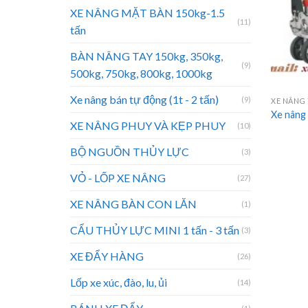
XE NÂNG MẶT BÀN 150kg-1.5
(11)
tấn
BÀN NÂNG TAY 150kg, 350kg,
(9)
500kg, 750kg, 800kg, 1000kg
Xe nâng bán tự động (1t - 2 tấn)
(9)
XE NÂNG 
Xe nâng 
XE NÂNG PHUY VÀ KẸP PHUY
(10)
BỘ NGUỒN THỦY LỰC
(3)
VỎ - LỐP XE NÂNG
(27)
XE NÂNG BÀN CON LĂN
(1)
CẨU THỦY LỰC MINI 1 tấn - 3 tấn
(3)
XE ĐẨY HÀNG
(26)
Lốp xe xúc, đào, lu, ủi
(14)