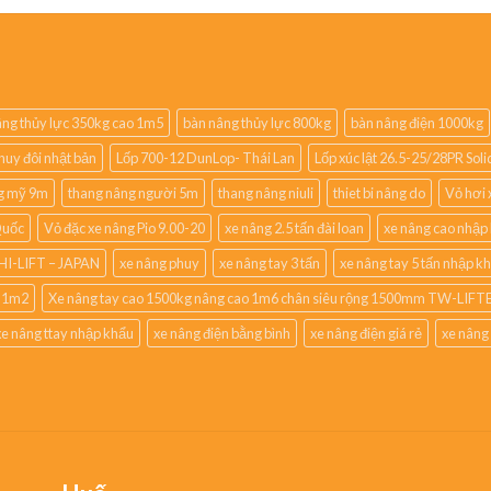
ng thủy lực 350kg cao 1m5
bàn nâng thủy lực 800kg
bàn nâng điện 1000kg
huy đôi nhật bản
Lốp 700-12 DunLop- Thái Lan
Lốp xúc lật 26.5-25/28PR So
g mỹ 9m
thang nâng người 5m
thang nâng niuli
thiet bi nâng do
Vỏ hơi 
Quốc
Vỏ đặc xe nâng Pio 9.00-20
xe nâng 2.5 tấn đài loan
xe nâng cao nhập
HI-LIFT – JAPAN
xe nâng phuy
xe nâng tay 3 tấn
xe nâng tay 5 tấn nhập k
o 1m2
Xe nâng tay cao 1500kg nâng cao 1m6 chân siêu rộng 1500mm TW-LIFTE
xe nâng ttay nhập khẩu
xe nâng điện bằng bình
xe nâng điện giá rẻ
xe nâng