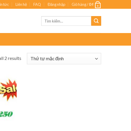
in tức
Liên hệ
FAQ
Đăng nhập
Giỏ hàng /
0
₫
0
Tìm
kiếm:
ll 2 results