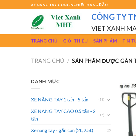
Skip
XE NÂNG TAY CÔNG NGHIỆP HÀNG ĐẦU
to
CÔNG TY T
content
VIET XANH M
TRANG CHỦ
GIỚI THIỆU
SẢN PHẨM
TIN T
TRANG CHỦ
/
SẢN PHẨM ĐƯỢC GẮN T
DANH MỤC
XE NÂNG TAY 1 tấn - 5 tấn
(36)
XE NÂNG TAY CAO 0.5 tấn - 2
(15)
tấn
Xe nâng tay - gắn cân (2t, 2.5t)
(2)