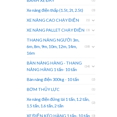
BÁNH XE ĐẨY
(1)
Xe nâng điện thấp (1.5t, 2t, 2.5t)
(3)
XE NÂNG CAO CHẠY ĐIỆN
(1)
XE NÂNG PALLET CHẠY ĐIỆN
(3)
THANG NÂNG NGƯỜI 3m,
6m, 8m, 9m, 10m, 12m, 14m,
(18)
16m
BÀN NÂNG HÀNG - THANG
(14)
NÂNG HÀNG 1 tấn- 10 tấn
Bàn nâng điện 300kg - 10 tấn
(2)
BƠM THỦY LỰC
(1)
Xe nâng điện đứng lái 1 tấn, 1.2 tấn,
(2)
1.5 tấn, 1.6 tấn, 2 tấn
XE ĐIỆN KÉO HÀNG 1 tấn- 10 tấn
(0)