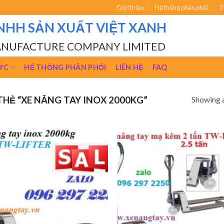
Giới thiệu
Hệ thống phân phối
T
NHH SẢN XUẤT VIỆT XANH
ANUFACTURE COMPANY LIMITED
ỨC
HỆ THỐNG PHÂN PHỐI
LIÊN HỆ
FAQ
Showing a
HẺ “XE NÂNG TAY INOX 2000KG”