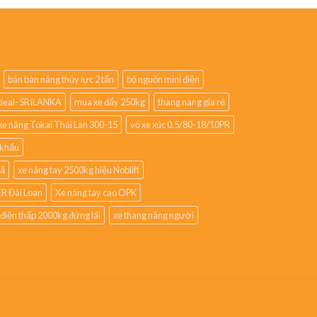
bán bàn nâng thủy lực 2 tấn
bộ nguồn mini điện
lideal- SRILANKA
mua xe đẩy 250kg
thang nang gia rẻ
xe nâng Tokai Thái Lan 300-15
vỏ xe xúc 0.5/80-18/10PR
 khẩu
hẩ
xe nâng tay 2500kg hiệu Noblift
R Đài Loan
Xe nâng tay cao OPK
 điện thấp 2000kg đứng lái
xe thang nâng người