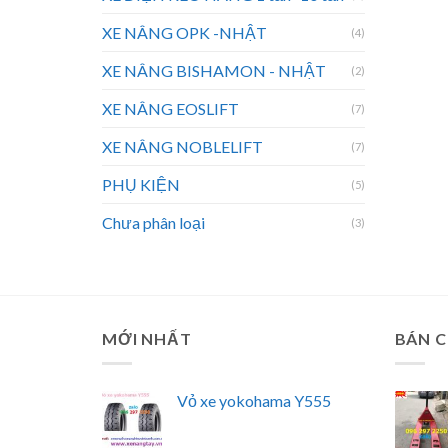
XE NÂNG OPK -NHẬT
(4)
XE NÂNG BISHAMON - NHẬT
(2)
XE NÂNG EOSLIFT
(7)
XE NÂNG NOBLELIFT
(7)
PHỤ KIỆN
(5)
Chưa phân loại
(3)
MỚI NHẤT
BÁN 
Vỏ xe yokohama Y555