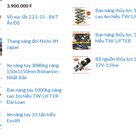
3.900.000
₫
Bàn nâng thủy lực
cao 4m hiệu TW-L
Vỏ xúc lật 23.5-15 - BKT
Ấn Độ
Bàn nâng thủy lực
hiệu TW-LIFTER
Thang nâng đôi Nichi-lift
Japan
Bộ nguồn thủy lực
12V-1.5kw
Xe nâng tay 3000kg càng
550x1150mm Bishamon -
Nhật Bản
Bàn nâng tay 1000kg nâng
cao 1m hiệu TW-LIFTER
Đài Loan
Xe nâng tay 3,5 tấn hiệu
Eoslift