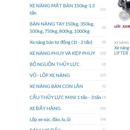
XE NÂNG MẶT BÀN 150kg-1.5
(11)
tấn
BÀN NÂNG TAY 150kg, 350kg,
(9)
500kg, 750kg, 800kg, 1000kg
Xe nâng bán tự động (1t - 2 tấn)
(9)
XE NÂNG 
Xe nâng 
XE NÂNG PHUY VÀ KẸP PHUY
LIFTER
(10)
BỘ NGUỒN THỦY LỰC
(3)
VỎ - LỐP XE NÂNG
(27)
XE NÂNG BÀN CON LĂN
(1)
CẨU THỦY LỰC MINI 1 tấn - 3 tấn
(3)
XE ĐẨY HÀNG
(26)
Lốp xe xúc, đào, lu, ủi
(14)