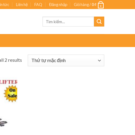
in tức
Liên hệ
FAQ
Đăng nhập
Giỏ hàng /
0
₫
0
Tìm
kiếm:
ll 2 results