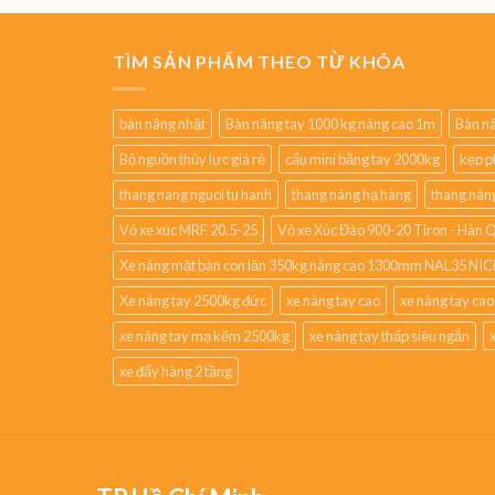
TÌM SẢN PHẨM THEO TỪ KHÓA
bàn nâng nhật
Bàn nâng tay 1000 kg nâng cao 1m
Bàn nâ
Bộ nguồn thủy lực giá rẻ
cẩu mini bằng tay 2000kg
kẹp p
thang nang nguoi tu hanh
thang nâng hạ hàng
thang nân
Vỏ xe xúc MRF 20.5-25
Vỏ xe Xúc Đào 900-20 Tiron - Hàn 
Xe nâng mặt bàn con lăn 350kg nâng cao 1300mm NAL35 NIC
Xe nâng tay 2500kg đức
xe nâng tay cao
xe nâng tay ca
xe nâng tay mạ kẽm 2500kg
xe nâng tay thấp siêu ngắn
xe đẩy hàng 2 tầng