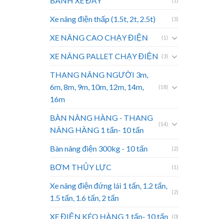
BÁNH XE ĐẨY
(1)
Xe nâng điện thấp (1.5t, 2t, 2.5t)
(3)
XE NÂNG CAO CHẠY ĐIỆN
(1)
XE NÂNG PALLET CHẠY ĐIỆN
(3)
THANG NÂNG NGƯỜI 3m,
6m, 8m, 9m, 10m, 12m, 14m,
(18)
16m
BÀN NÂNG HÀNG - THANG
(14)
NÂNG HÀNG 1 tấn- 10 tấn
Bàn nâng điện 300kg - 10 tấn
(2)
BƠM THỦY LỰC
(1)
Xe nâng điện đứng lái 1 tấn, 1.2 tấn,
(2)
1.5 tấn, 1.6 tấn, 2 tấn
XE ĐIỆN KÉO HÀNG 1 tấn- 10 tấn
(0)