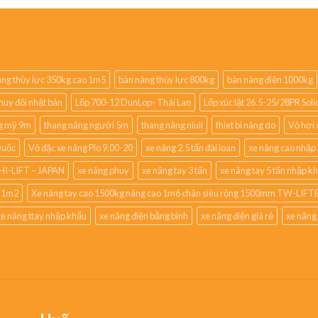
ng thủy lực 350kg cao 1m5
bàn nâng thủy lực 800kg
bàn nâng điện 1000kg
huy đôi nhật bản
Lốp 700-12 DunLop- Thái Lan
Lốp xúc lật 26.5-25/28PR So
g mỹ 9m
thang nâng người 5m
thang nâng niuli
thiet bi nâng do
Vỏ hơi 
Quốc
Vỏ đặc xe nâng Pio 9.00-20
xe nâng 2.5 tấn đài loan
xe nâng cao nhập
HI-LIFT – JAPAN
xe nâng phuy
xe nâng tay 3 tấn
xe nâng tay 5 tấn nhập k
o 1m2
Xe nâng tay cao 1500kg nâng cao 1m6 chân siêu rộng 1500mm TW-LIFTE
xe nâng ttay nhập khẩu
xe nâng điện bằng bình
xe nâng điện giá rẻ
xe nâng