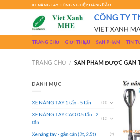
Skip
XE NÂNG TAY CÔNG NGHIỆP HÀNG ĐẦU
to
CÔNG TY T
content
VIET XANH M
TRANG CHỦ
GIỚI THIỆU
SẢN PHẨM
TIN T
TRANG CHỦ
/
SẢN PHẨM ĐƯỢC GẮN T
DANH MỤC
XE NÂNG TAY 1 tấn - 5 tấn
(36)
XE NÂNG TAY CAO 0.5 tấn - 2
(15)
tấn
Xe nâng tay - gắn cân (2t, 2.5t)
(2)