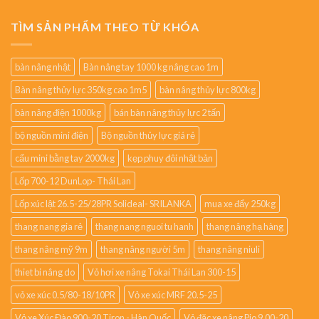
TÌM SẢN PHẨM THEO TỪ KHÓA
bàn nâng nhật
Bàn nâng tay 1000 kg nâng cao 1m
Bàn nâng thủy lực 350kg cao 1m5
bàn nâng thủy lực 800kg
bàn nâng điện 1000kg
bán bàn nâng thủy lực 2 tấn
bộ nguồn mini điện
Bộ nguồn thủy lực giá rẻ
cẩu mini bằng tay 2000kg
kẹp phuy đôi nhật bản
Lốp 700-12 DunLop- Thái Lan
Lốp xúc lật 26.5-25/28PR Solideal- SRILANKA
mua xe đẩy 250kg
thang nang gia rẻ
thang nang nguoi tu hanh
thang nâng hạ hàng
thang nâng mỹ 9m
thang nâng người 5m
thang nâng niuli
thiet bi nâng do
Vỏ hơi xe nâng Tokai Thái Lan 300-15
vỏ xe xúc 0.5/80-18/10PR
Vỏ xe xúc MRF 20.5-25
Vỏ xe Xúc Đào 900-20 Tiron - Hàn Quốc
Vỏ đặc xe nâng Pio 9.00-20