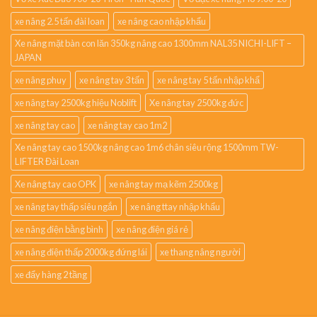
xe nâng 2.5 tấn đài loan
xe nâng cao nhập khẩu
Xe nâng mặt bàn con lăn 350kg nâng cao 1300mm NAL35 NICHI-LIFT –
JAPAN
xe nâng phuy
xe nâng tay 3 tấn
xe nâng tay 5 tấn nhập khẩ
xe nâng tay 2500kg hiệu Noblift
Xe nâng tay 2500kg đức
xe nâng tay cao
xe nâng tay cao 1m2
Xe nâng tay cao 1500kg nâng cao 1m6 chân siêu rộng 1500mm TW-
LIFTER Đài Loan
Xe nâng tay cao OPK
xe nâng tay mạ kẽm 2500kg
xe nâng tay thấp siêu ngắn
xe nâng ttay nhập khẩu
xe nâng điện bằng bình
xe nâng điện giá rẻ
xe nâng điện thấp 2000kg đứng lái
xe thang nâng người
xe đẩy hàng 2 tầng