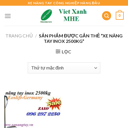
Skip
XE NÂNG TAY CÔNG NGHIỆP HÀNG ĐẦU
to
0
content
TRANG CHỦ
/
SẢN PHẨM ĐƯỢC GẮN THẺ “XE NÂNG
TAY INOX 2500KG”
LỌC