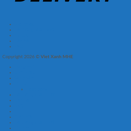
Giới thiệu
Hệ thống phân phối
Tin tức
Liên hệ
FAQ
Copyright 2026 ©
Viet Xanh MHE
Trang chủ
Giới thiệu
Sản phẩm
Tin tức
Hoạt động
Hệ thống phân phối
Liên hệ
FAQ
Giới thiệu
Hệ thống phân phối
Tin tức