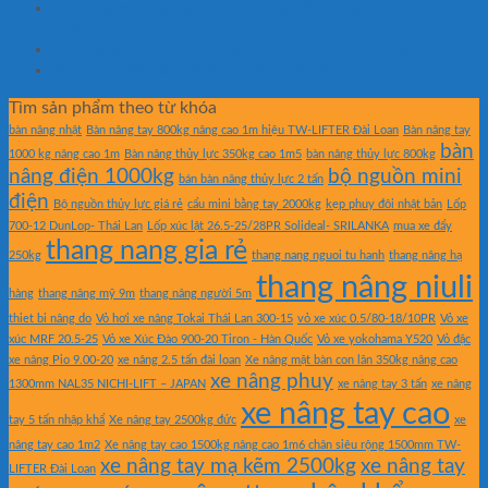
Xe nâng mặt bàn giúp doanh nghiệp tăng lợi nhuận thế
nào?
Hướng dẫn chọn bánh xe phù hợp cho xe nâng mặt bàn
Xe nâng mặt bàn có phù hợp kho hóa chất?
Tìm sản phẩm theo từ khóa
bàn nâng nhật
Bàn nâng tay 800kg nâng cao 1m hiệu TW-LIFTER Đài Loan
Bàn nâng tay
bàn
1000 kg nâng cao 1m
Bàn nâng thủy lực 350kg cao 1m5
bàn nâng thủy lực 800kg
nâng điện 1000kg
bộ nguồn mini
bán bàn nâng thủy lực 2 tấn
điện
Bộ nguồn thủy lực giá rẻ
cẩu mini bằng tay 2000kg
kẹp phuy đôi nhật bản
Lốp
700-12 DunLop- Thái Lan
Lốp xúc lật 26.5-25/28PR Solideal- SRILANKA
mua xe đẩy
thang nang gia rẻ
250kg
thang nang nguoi tu hanh
thang nâng hạ
thang nâng niuli
hàng
thang nâng mỹ 9m
thang nâng người 5m
thiet bi nâng do
Vỏ hơi xe nâng Tokai Thái Lan 300-15
vỏ xe xúc 0.5/80-18/10PR
Vỏ xe
xúc MRF 20.5-25
Vỏ xe Xúc Đào 900-20 Tiron - Hàn Quốc
Vỏ xe yokohama Y520
Vỏ đặc
xe nâng Pio 9.00-20
xe nâng 2.5 tấn đài loan
Xe nâng mặt bàn con lăn 350kg nâng cao
xe nâng phuy
1300mm NAL35 NICHI-LIFT – JAPAN
xe nâng tay 3 tấn
xe nâng
xe nâng tay cao
tay 5 tấn nhập khẩ
Xe nâng tay 2500kg đức
xe
nâng tay cao 1m2
Xe nâng tay cao 1500kg nâng cao 1m6 chân siêu rộng 1500mm TW-
xe nâng tay mạ kẽm 2500kg
xe nâng tay
LIFTER Đài Loan