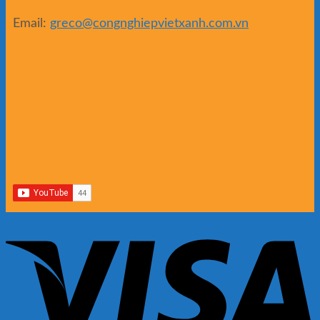
Email:
greco@congnghiepvietxanh.com.vn