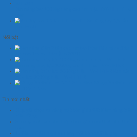
Bàn nâng tay 1000kg nâng cao 1m hiệu TW-LIFTER Đài
Loan
Xe nâng tay 3,5 tấn
hiệu Eoslift
Nổi bật
Bàn nâng điện 2
tấn cao 1m tw-lifter (Hw2001)
Bàn nâng thủy lực 1000kg cao 4m hiệu TW-LIFTER
Bàn nâng
thủy lực 3000kg hiệu TW-LIFTER
Bộ nguồn thủy lực
DC 12V-1.5kw
Tin mới nhất
Bí quyết chọn xe nâng mặt bàn giúp tiết kiệm hàng trăm
triệu đồng
Xe nâng mặt bàn phù hợp cho ngành nội thất như thế
nào?
15 tiêu chí đánh giá xe nâng mặt bàn chất lượng