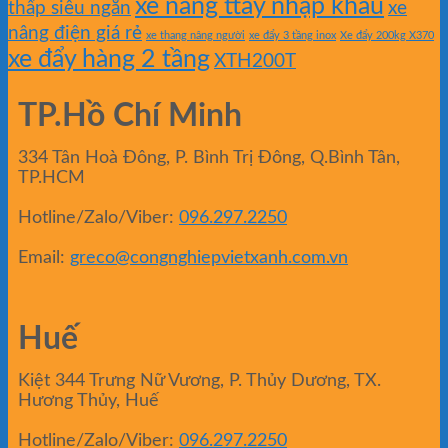
xe nâng ttay nhập khẩu
thấp siêu ngắn
xe
nâng điện giá rẻ
xe thang nâng người
xe đẩy 3 tầng inox
Xe đẩy 200kg X370
xe đẩy hàng 2 tầng
XTH200T
TP.Hồ Chí Minh
334 Tân Hoà Đông, P. Bình Trị Đông, Q.Bình Tân,
TP.HCM
Hotline/Zalo/Viber:
096.297.2250
Email:
greco@congnghiepvietxanh.com.vn
Huế
Kiệt 344 Trưng Nữ Vương, P. Thủy Dương, TX.
Hương Thủy, Huế
Hotline/Zalo/Viber:
096.297.2250