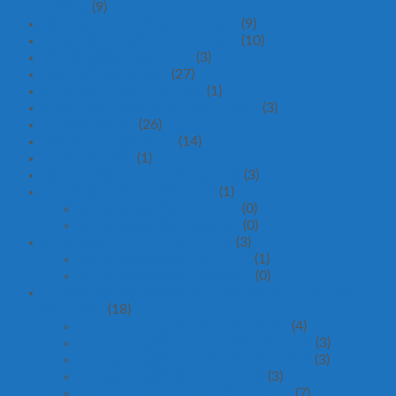
1000kg
(9)
Xe nâng bán tự động (1t - 2 tấn)
(9)
XE NÂNG PHUY VÀ KẸP PHUY
(10)
BỘ NGUỒN THỦY LỰC
(3)
VỎ - LỐP XE NÂNG
(27)
XE NÂNG BÀN CON LĂN
(1)
CẨU THỦY LỰC MINI 1 tấn - 3 tấn
(3)
XE ĐẨY HÀNG
(26)
Lốp xe xúc, đào, lu, ủi
(14)
BÁNH XE ĐẨY
(1)
Xe nâng điện thấp (1.5t, 2t, 2.5t)
(3)
XE NÂNG CAO CHẠY ĐIỆN
(1)
Xe nâng cao điện NichiLift
(0)
Xe nâng cao điện Noblelift
(0)
XE NÂNG PALLET CHẠY ĐIỆN
(3)
Xe nâng pallet điện NichiLift
(1)
Xe nâng pallet điện Noblelift
(0)
THANG NÂNG NGƯỜI 3m, 6m, 8m, 9m, 10m, 12m,
14m, 16m
(18)
Thang nâng người Nichi-lift-Japan
(4)
Thang nâng siêu thị 2m, 3m, 4m, 4.5m
(3)
Thang nâng đơn (4m,6m, 8m,9m,10m)
(3)
Thang nâng đôi (6m,12m,14m)
(3)
Xe nâng thang tự hành (2.7m-10m)
(7)