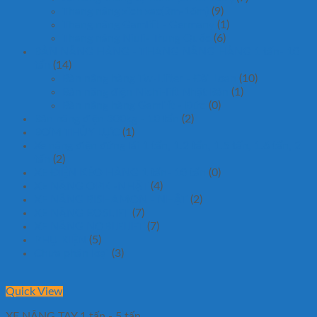
Thang nâng zich zac(3m-16m)
(9)
Thang nâng Gamlift - Germany
(1)
Thang nâng Niuli- Trung Quốc
(6)
BÀN NÂNG HÀNG - THANG NÂNG HÀNG 1 tấn- 10
tấn
(14)
Bàn nâng hàng Tw-Lifter - Đài Loan
(10)
Bàn nâng điện Nichi-lift Nhật Bản
(1)
Bàn nâng hàng Gamlift - Đức
(0)
Bàn nâng điện 300kg - 10 tấn
(2)
BƠM THỦY LỰC
(1)
Xe nâng điện đứng lái 1 tấn, 1.2 tấn, 1.5 tấn, 1.6 tấn, 2
tấn
(2)
XE ĐIỆN KÉO HÀNG 1 tấn- 10 tấn
(0)
XE NÂNG OPK -NHẬT
(4)
XE NÂNG BISHAMON - NHẬT
(2)
XE NÂNG EOSLIFT
(7)
XE NÂNG NOBLELIFT
(7)
PHỤ KIỆN
(5)
Chưa phân loại
(3)
Quick View
XE NÂNG TAY 1 tấn - 5 tấn