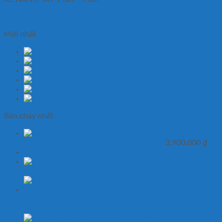
Xe nâng tay 5000 kg hiệu NICHI-LIFT
Mới nhất
Vỏ xe yokohama Y555
Vỏ xe yokohama Y520
Vỏ xe yokohama Y825
Vỏ xe yokohama Y823
Vỏ xe yokohama Y108
Vỏ xe yokohama Y45
Bán chạy nhất
Xe nâng tay
2500kg, 3000kg Khuyến mãi NICHI-LIFT
3.900.000
₫
Vỏ xúc lật 23.5-15 - BKT Ấn Độ
Thang nâng đôi Nichi-
lift Japan
Xe nâng tay 3000kg càng 550x1150mm Bishamon -
Nhật Bản