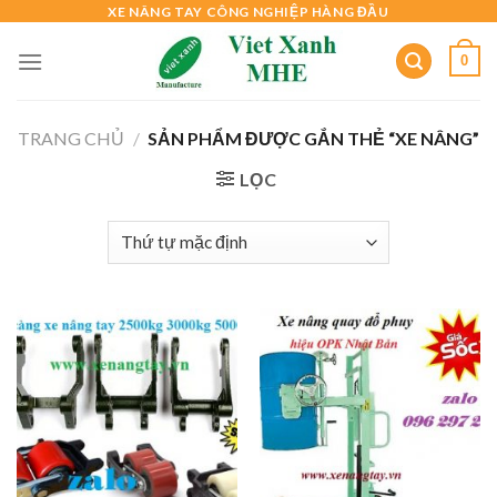
Skip
XE NÂNG TAY CÔNG NGHIỆP HÀNG ĐẦU
to
0
content
TRANG CHỦ
/
SẢN PHẨM ĐƯỢC GẮN THẺ “XE NÂNG”
LỌC