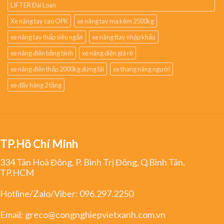
LIFTER Đài Loan
Xe nâng tay cao OPK
xe nâng tay mạ kẽm 2500kg
xe nâng tay thấp siêu ngắn
xe nâng ttay nhập khẩu
xe nâng điện bằng bình
xe nâng điện giá rẻ
xe nâng điện thấp 2000kg đứng lái
xe thang nâng người
xe đẩy hàng 2 tầng
TP.Hồ Chí Minh
334 Tân Hoà Đông, P. Bình Trị Đông, Q.Bình Tân,
TP.HCM
Hotline/Zalo/Viber:
096.297.2250
Email:
greco@congnghiepvietxanh.com.vn