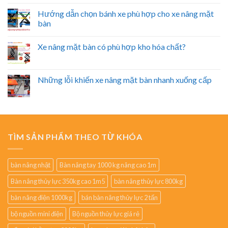
Hướng dẫn chọn bánh xe phù hợp cho xe nâng mặt
bàn
Xe nâng mặt bàn có phù hợp kho hóa chất?
Những lỗi khiến xe nâng mặt bàn nhanh xuống cấp
TÌM SẢN PHẨM THEO TỪ KHÓA
bàn nâng nhật
Bàn nâng tay 1000 kg nâng cao 1m
Bàn nâng thủy lực 350kg cao 1m5
bàn nâng thủy lực 800kg
bàn nâng điện 1000kg
bán bàn nâng thủy lực 2 tấn
bộ nguồn mini điện
Bộ nguồn thủy lực giá rẻ