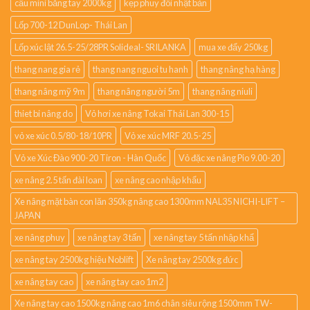
cẩu mini bằng tay 2000kg
kẹp phuy đôi nhật bản
Lốp 700-12 DunLop- Thái Lan
Lốp xúc lật 26.5-25/28PR Solideal- SRILANKA
mua xe đẩy 250kg
thang nang gia rẻ
thang nang nguoi tu hanh
thang nâng hạ hàng
thang nâng mỹ 9m
thang nâng người 5m
thang nâng niuli
thiet bi nâng do
Vỏ hơi xe nâng Tokai Thái Lan 300-15
vỏ xe xúc 0.5/80-18/10PR
Vỏ xe xúc MRF 20.5-25
Vỏ xe Xúc Đào 900-20 Tiron - Hàn Quốc
Vỏ đặc xe nâng Pio 9.00-20
xe nâng 2.5 tấn đài loan
xe nâng cao nhập khẩu
Xe nâng mặt bàn con lăn 350kg nâng cao 1300mm NAL35 NICHI-LIFT –
JAPAN
xe nâng phuy
xe nâng tay 3 tấn
xe nâng tay 5 tấn nhập khẩ
xe nâng tay 2500kg hiệu Noblift
Xe nâng tay 2500kg đức
xe nâng tay cao
xe nâng tay cao 1m2
Xe nâng tay cao 1500kg nâng cao 1m6 chân siêu rộng 1500mm TW-