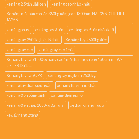
xe nâng 2.5 tấn đài loan
xe nâng cao nhập khẩu
Xe nâng mặt bàn con lăn 350kg nâng cao 1300mm NAL35 NICHI-LIFT –
JAPAN
xe nâng phuy
xe nâng tay 3 tấn
xe nâng tay 5 tấn nhập khẩ
xe nâng tay 2500kg hiệu Noblift
Xe nâng tay 2500kg đức
xe nâng tay cao
xe nâng tay cao 1m2
Xe nâng tay cao 1500kg nâng cao 1m6 chân siêu rộng 1500mm TW-
LIFTER Đài Loan
Xe nâng tay cao OPK
xe nâng tay mạ kẽm 2500kg
xe nâng tay thấp siêu ngắn
xe nâng ttay nhập khẩu
xe nâng điện bằng bình
xe nâng điện giá rẻ
xe nâng điện thấp 2000kg đứng lái
xe thang nâng người
xe đẩy hàng 2 tầng