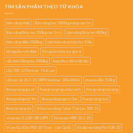
TÌM SẢN PHẨM THEO TỪ KHÓA
bàn nâng nhật
Bàn nâng tay 1000 kg nâng cao 1m
Bàn nâng thủy lực 350kg cao 1m5
bàn nâng thủy lực 800kg
bàn nâng điện 1000kg
bán bàn nâng thủy lực 2 tấn
bộ nguồn mini điện
Bộ nguồn thủy lực giá rẻ
cẩu mini bằng tay 2000kg
kẹp phuy đôi nhật bản
Lốp 700-12 DunLop- Thái Lan
Lốp xúc lật 26.5-25/28PR Solideal- SRILANKA
mua xe đẩy 250kg
thang nang gia rẻ
thang nang nguoi tu hanh
thang nâng hạ hàng
thang nâng mỹ 9m
thang nâng người 5m
thang nâng niuli
thiet bi nâng do
Vỏ hơi xe nâng Tokai Thái Lan 300-15
vỏ xe xúc 0.5/80-18/10PR
Vỏ xe xúc MRF 20.5-25
Vỏ xe Xúc Đào 900-20 Tiron - Hàn Quốc
Vỏ đặc xe nâng Pio 9.00-20