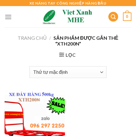
Skip
XE NÂNG TAY CÔNG NGHIỆP HÀNG ĐẦU
to
0
content
TRANG CHỦ
/
SẢN PHẨM ĐƯỢC GẮN THẺ
“XTH200N”
LỌC