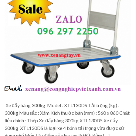
Xe đẩy hàng 300kg Model : XTL130DS Tải trọng (kg) :
300kg Màu sắc : Xám Kích thước bàn (mm) : 560 x 860 Chất
liệu chính : Thép Xe đẩy hàng 300kg XTL130DS Xe đẩy
300kg XTL130DS là loại xe 4 bánh tải trọng vừa được sử
dụng phổ biến. Ưu điểm của loại xe là tiết kiệm […]