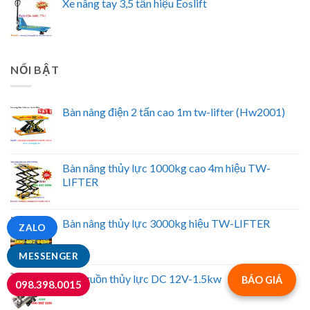
Xe nâng tay 3,5 tấn hiệu Eoslift
NỔI BẬT
Bàn nâng điện 2 tấn cao 1m tw-lifter (Hw2001)
Bàn nâng thủy lực 1000kg cao 4m hiệu TW-
LIFTER
Bàn nâng thủy lực 3000kg hiệu TW-LIFTER
ZALO
MESSENGER
Bộ nguồn thủy lực DC 12V-1.5kw
BÁO GIÁ
098.398.0015