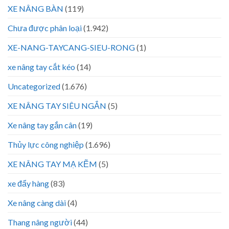
XE NÂNG BÀN
(119)
Chưa được phân loại
(1.942)
XE-NANG-TAYCANG-SIEU-RONG
(1)
xe nâng tay cắt kéo
(14)
Uncategorized
(1.676)
XE NÂNG TAY SIÊU NGẮN
(5)
Xe nâng tay gắn cân
(19)
Thủy lực công nghiệp
(1.696)
XE NÂNG TAY MẠ KẼM
(5)
xe đẩy hàng
(83)
Xe nâng càng dài
(4)
Thang nâng người
(44)