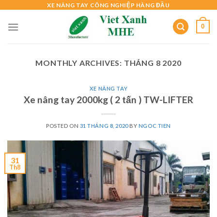
Skip
XE NÂNG TAY CÔNG NGHIỆP HÀNG ĐẦU
to
0
content
MONTHLY ARCHIVES:
THÁNG 8 2020
XE NÂNG TAY
Xe nâng tay 2000kg ( 2 tấn ) TW-LIFTER
POSTED ON
31 THÁNG 8, 2020
BY
NGOC TIEN
31
Th8