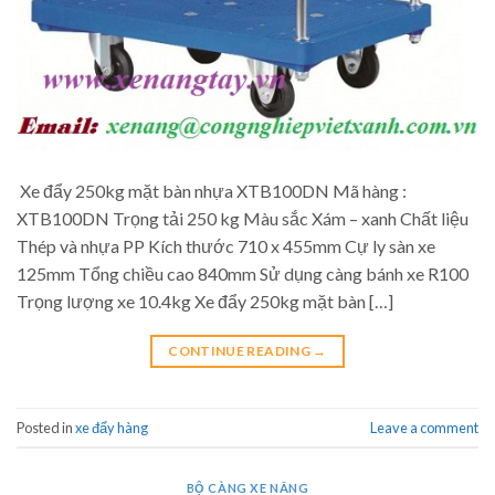
Xe đẩy 250kg mặt bàn nhựa XTB100DN Mã hàng :
XTB100DN Trọng tải 250 kg Màu sắc Xám – xanh Chất liệu
Thép và nhựa PP Kích thước 710 x 455mm Cự ly sàn xe
125mm Tổng chiều cao 840mm Sử dụng càng bánh xe R100
Trọng lượng xe 10.4kg Xe đẩy 250kg mặt bàn […]
CONTINUE READING
→
Posted in
xe đẩy hàng
Leave a comment
BỘ CÀNG XE NÂNG