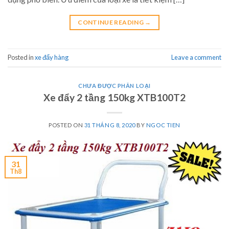
CONTINUE READING
→
Posted in
xe đẩy hàng
Leave a comment
CHƯA ĐƯỢC PHÂN LOẠI
Xe đẩy 2 tầng 150kg XTB100T2
POSTED ON
31 THÁNG 8, 2020
BY
NGOC TIEN
31
Th8