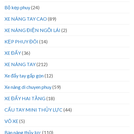
Bộ kẹp phuy
(24)
XE NÂNG TAY CAO
(89)
XE NÂNG ĐIỆN NGỒI LÁI
(2)
KẸP PHUY ĐÔI
(14)
XE ĐẨY
(36)
XE NÂNG TAY
(212)
Xe đẩy tay gấp gọn
(12)
Xe nâng di chuyen phuy
(59)
XE ĐẨY HAI TẦNG
(18)
CẨU TAY MINI THỦY LỰC
(44)
VÕ XE
(5)
Bàn nâng thủy lực
(110)