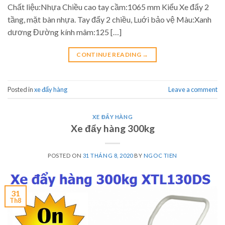
Chất liệu:Nhựa Chiều cao tay cầm:1065 mm Kiểu Xe đẩy 2
tầng, mặt bàn nhựa. Tay đẩy 2 chiều, Luới bảo vệ Màu:Xanh
dương Đường kính mâm:125 […]
CONTINUE READING
→
Posted in
xe đẩy hàng
Leave a comment
XE ĐẨY HÀNG
Xe đẩy hàng 300kg
POSTED ON
31 THÁNG 8, 2020
BY
NGOC TIEN
31
Th8