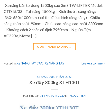
Xe nâng bán tự động 1500kg cao 3m3 TW-LIFTER Model:
CTD15/33 – Tải nâng 1500kg – Kích thước càng nâng:
360~680x1000mm ( có thể điều chỉnh càng nâng) – Chiều
nâng thấp nhất 90mm – Chiều cao nâng cao nhất 3300mm
– Khoảng cách 2 chân cố định 7950mm – Nguồn điện
AC220V, Motor […]
CONTINUE READING
→
Posted in
XE NÂNG TAY CAO
,
XE NÂNG TAY
Leave a comment
CHƯA ĐƯỢC PHÂN LOẠI
Xe đẩy 300kg XTH130T
POSTED ON
31 THÁNG 8, 2020
BY
NGOC TIEN