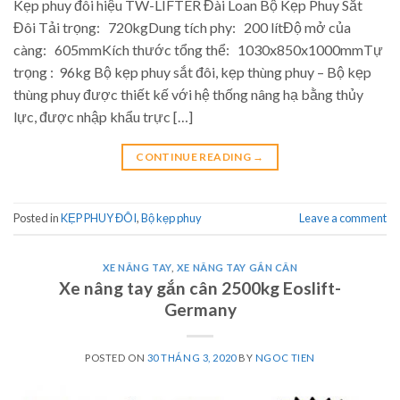
Kẹp phuy đôi hiệu TW-LIFTER Đài Loan Bộ Kẹp Phuy Sắt
Đôi Tải trọng: 720kgDung tích phy: 200 lítĐộ mở của
càng: 605mmKích thước tổng thể: 1030x850x1000mmTự
trọng : 96kg Bộ kẹp phuy sắt đôi, kẹp thùng phuy – Bộ kẹp
thùng phuy được thiết kế với hệ thống nâng hạ bằng thủy
lực, được nhập khẩu trực […]
CONTINUE READING
→
Posted in
KẸP PHUY ĐÔI
,
Bộ kẹp phuy
Leave a comment
XE NÂNG TAY
,
XE NÂNG TAY GẮN CÂN
Xe nâng tay gắn cân 2500kg Eoslift-
Germany
POSTED ON
30 THÁNG 3, 2020
BY
NGOC TIEN