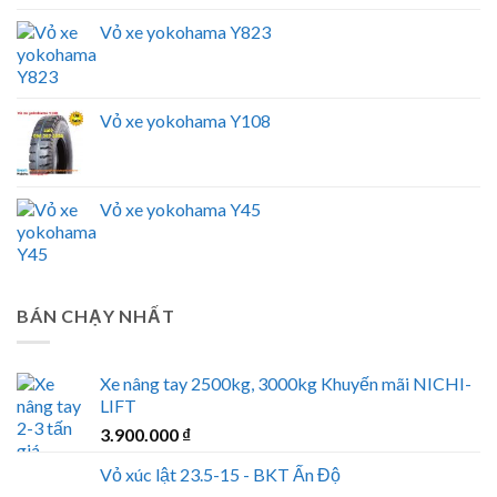
Vỏ xe yokohama Y823
Vỏ xe yokohama Y108
Vỏ xe yokohama Y45
BÁN CHẠY NHẤT
Xe nâng tay 2500kg, 3000kg Khuyến mãi NICHI-
LIFT
3.900.000
₫
Vỏ xúc lật 23.5-15 - BKT Ấn Độ