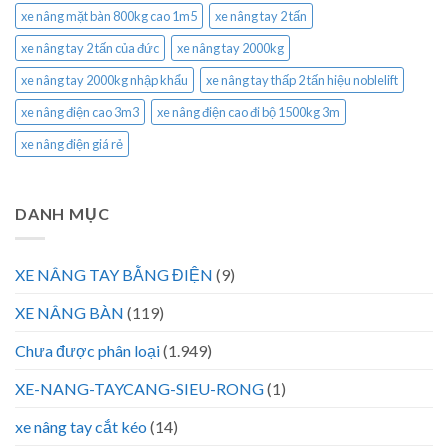
xe nâng mặt bàn 800kg cao 1m5
xe nâng tay 2 tấn
xe nâng tay 2 tấn của đức
xe nâng tay 2000kg
xe nâng tay 2000kg nhập khẩu
xe nâng tay thấp 2 tấn hiệu noblelift
xe nâng điện cao 3m3
xe nâng điện cao đi bộ 1500kg 3m
xe nâng điện giá rẻ
DANH MỤC
XE NÂNG TAY BẰNG ĐIỆN
(9)
XE NÂNG BÀN
(119)
Chưa được phân loại
(1.949)
XE-NANG-TAYCANG-SIEU-RONG
(1)
xe nâng tay cắt kéo
(14)