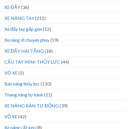
XE ĐẨY
(36)
XE NÂNG TAY
(212)
Xe đẩy tay gấp gọn
(12)
Xe nâng di chuyen phuy
(59)
XE ĐẨY HAI TẦNG
(18)
CẨU TAY MINI THỦY LỰC
(44)
VÕ XE
(5)
Bàn nâng thủy lực
(110)
Thang nâng tự hành
(11)
XE NÂNG BÁN TỰ ĐỘNG
(39)
VỎ XE
(42)
Xe nâng cắt kéo
(8)