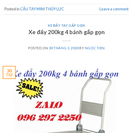
Posted in
CẨU TAY MINI THỦY LỰC
Leave a comment
XE ĐẨY TAY GẤP GỌN
Xe đẩy 200kg 4 bánh gấp gọn
POSTED ON
30 THÁNG 3, 2020
BY
NGOC TIEN
30
Th3