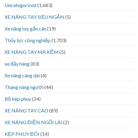
Uncategorized
(1.683)
XE NÂNG TAY SIÊU NGẮN
(5)
Xe nâng tay gắn cân
(19)
Thủy lực công nghiệp
(1.703)
XE NÂNG TAY MẠ KẼM
(5)
xe đẩy hàng
(83)
Xe nâng càng dài
(4)
Thang nâng người
(44)
Bộ kẹp phuy
(24)
XE NÂNG TAY CAO
(89)
XE NÂNG ĐIỆN NGỒI LÁI
(2)
KẸP PHUY ĐÔI
(14)