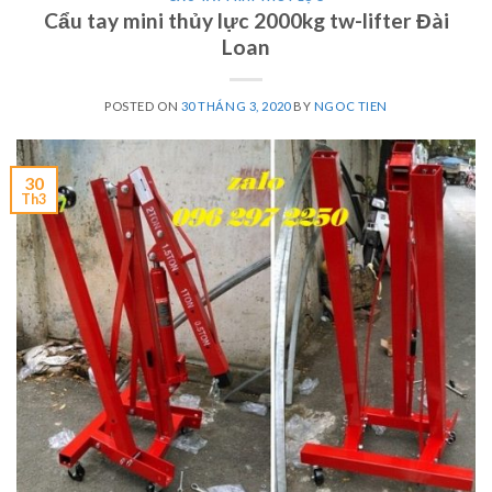
Cẩu tay mini thủy lực 2000kg tw-lifter Đài
Loan
POSTED ON
30 THÁNG 3, 2020
BY
NGOC TIEN
30
Th3