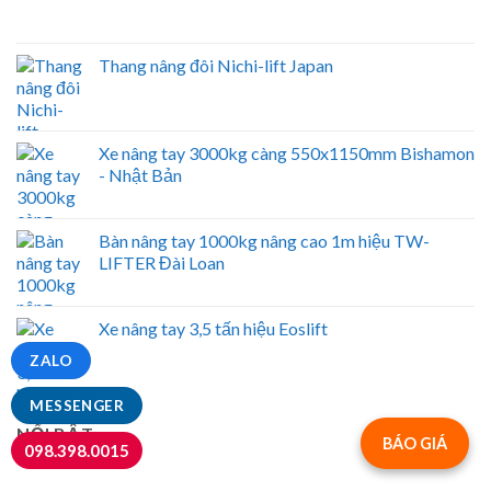
Thang nâng đôi Nichi-lift Japan
Xe nâng tay 3000kg càng 550x1150mm Bishamon
- Nhật Bản
Bàn nâng tay 1000kg nâng cao 1m hiệu TW-
LIFTER Đài Loan
Xe nâng tay 3,5 tấn hiệu Eoslift
ZALO
MESSENGER
NỔI BẬT
BÁO GIÁ
098.398.0015