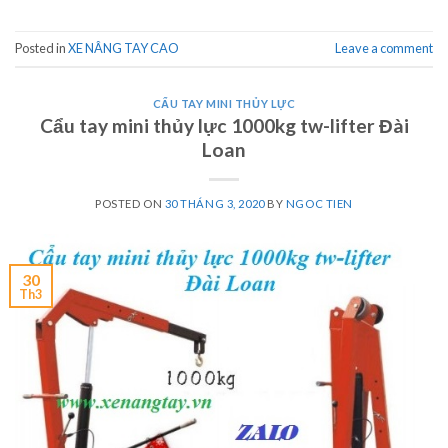
Posted in
XE NÂNG TAY CAO
Leave a comment
CẨU TAY MINI THỦY LỰC
Cẩu tay mini thủy lực 1000kg tw-lifter Đài
Loan
POSTED ON
30 THÁNG 3, 2020
BY
NGOC TIEN
30
Th3