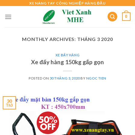
Skip
XE NÂNG TAY CÔNG NGHIỆP HÀNG ĐẦU
to
0
content
MONTHLY ARCHIVES:
THÁNG 3 2020
XE ĐẨY HÀNG
Xe đẩy hàng 150kg gấp gọn
POSTED ON
30 THÁNG 3, 2020
BY
NGOC TIEN
30
Th3