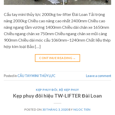
Cẩu tay mini thủy lực 2000kg tw-lifter Đài Loan Tải trọng
nâng 2000kg Chiều cao nâng cao nhất 2400mm Chiều cao
nâng ngang tầm vương 1400mm Chiều dài chân xe 1650mm
Chiều ngang chân xe 750mm Chiều ngang chân xe mũi càng
900mm Chiều dài móc cẩu 1060mm~1240mm Chất liệu thép
hợp kim loại Bảo […]
CONTINUE READING
→
Posted in
CẨU TAY MINI THỦY LỰC
Leave a comment
KẸP PHUY ĐÔI
,
BỘ KẸP PHUY
Kẹp phuy đôi hiệu TW-LIFTER Đài Loan
POSTED ON
30 THÁNG 3, 2020
BY
NGOC TIEN