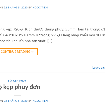
 ON
22 THÁNG 5, 2020
BY
NGOC TIEN
trọng kẹp: 720kg Kích thước thùng phuy: 55mm Tâm tải trọng:
ể: 840*1020*910 mm Tự trọng: 99 kg Hàng nhập khẩu mới 100%,
eo tiêu chuẩn nhà sản xuất. […]
CONTINUE READING
→
Leave a 
BỘ KẸP PHUY
ộ kẹp phuy đơn
 ON
22 THÁNG 5, 2020
BY
NGOC TIEN