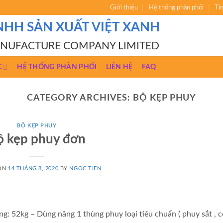
Giới thiệu
Hệ thống phân phối
Ti
NHH SẢN XUẤT VIỆT XANH
ANUFACTURE COMPANY LIMITED
C
HỆ THỐNG PHÂN PHỐI
LIÊN HỆ
FAQ
CATEGORY ARCHIVES:
BỘ KẸP PHUY
BỘ KẸP PHUY
ộ kẹp phuy đơn
 ON
14 THÁNG 8, 2020
BY
NGOC TIEN
ng: 52kg – Dùng nâng 1 thùng phuy loại tiêu chuẩn ( phuy sắt , c