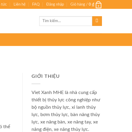
n tức
Liên hệ
FAQ
Đăng nhập
Giỏ hàng /
0
₫
0
Tìm
kiếm:
GIỚI THIỆU
Viet Xanh MHE là nhà cung cấp
thiết bị thủy lực công nghiệp như
bộ nguồn thủy lực, xi lanh thủy
lực, bơm thủy lực, bàn nâng thủy
lực, xe nâng bàn, xe nâng tay, xe
ó thể
nâng điện, xe nâng thủy lực.