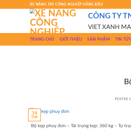
Skip
XE NÂNG TAY CÔNG NGHIỆP HÀNG ĐẦU
to
CÔNG TY T
content
VIET XANH M
TRANG CHỦ
GIỚI THIỆU
SẢN PHẨM
TIN TỨ
B
POSTED
14
Th8
Bộ kẹp phuy đơn – Tải trọng kẹp: 360 kg – Tự trọ