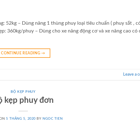
g: 52kg – Dùng nâng 1 thùng phuy loại tiêu chuẩn ( phuy sắt , c
kẹp: 360kg/phuy – Dùng cho xe nâng động cơ và xe nâng cao có 
CONTINUE READING
→
Leave a 
BỘ KẸP PHUY
ộ kẹp phuy đơn
 ON
5 THÁNG 5, 2020
BY
NGOC TIEN