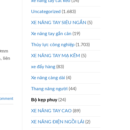
xe nâng tay cắt kéo
(14)
Uncategorized
(1.683)
XE NÂNG TAY SIÊU NGẮN
(5)
Xe nâng tay gắn cân
(19)
Thủy lực công nghiệp
(1.703)
10mm
XE NÂNG TAY MẠ KẼM
(5)
 liên
xe đẩy hàng
(83)
Xe nâng càng dài
(4)
Thang nâng người
(44)
comment
Bộ kẹp phuy
(24)
XE NÂNG TAY CAO
(89)
XE NÂNG ĐIỆN NGỒI LÁI
(2)