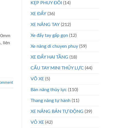
KẸP PHUY ĐÔI
(14)
XE ĐẨY
(36)
XE NÂNG TAY
(212)
Xe đẩy tay gấp gọn
(12)
 610mm
 liên
Xe nâng di chuyen phuy
(59)
XE ĐẨY HAI TẦNG
(18)
CẨU TAY MINI THỦY LỰC
(44)
VÕ XE
(5)
comment
Bàn nâng thủy lực
(110)
Thang nâng tự hành
(11)
XE NÂNG BÁN TỰ ĐỘNG
(39)
VỎ XE
(42)