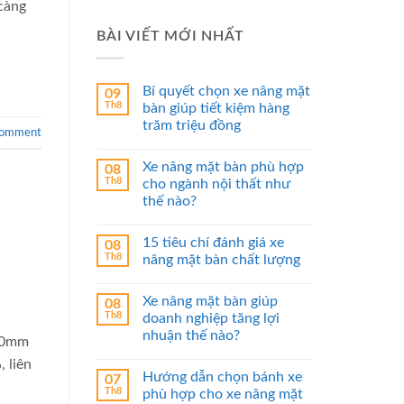
càng
BÀI VIẾT MỚI NHẤT
Bí quyết chọn xe nâng mặt
09
Th8
bàn giúp tiết kiệm hàng
trăm triệu đồng
comment
Xe nâng mặt bàn phù hợp
08
Th8
cho ngành nội thất như
thế nào?
15 tiêu chí đánh giá xe
08
Th8
nâng mặt bàn chất lượng
Xe nâng mặt bàn giúp
08
Th8
doanh nghiệp tăng lợi
nhuận thế nào?
610mm
 liên
Hướng dẫn chọn bánh xe
07
Th8
phù hợp cho xe nâng mặt