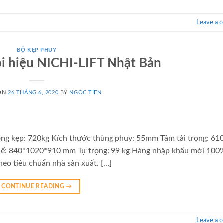
Leave a 
BỘ KẸP PHUY
i hiệu NICHI-LIFT Nhật Bản
 ON
26 THÁNG 6, 2020
BY
NGOC TIEN
rọng kẹp: 720kg Kích thước thùng phuy: 55mm Tâm tải trọng: 
ể: 840*1020*910 mm Tự trọng: 99 kg Hàng nhập khẩu mới 100%
eo tiêu chuẩn nhà sản xuất. […]
CONTINUE READING
→
Leave a 