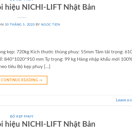
i hiệu NICHI-LIFT Nhật Bản
 ON
30 THÁNG 5, 2020
BY
NGOC TIEN
rọng kẹp: 720kg Kích thước thùng phuy: 55mm Tâm tải trọng: 6
ể: 840*1020*910 mm Tự trọng: 99 kg Hàng nhập khẩu mới 100%,
eo tiêu Bộ kẹp phuy […]
CONTINUE READING
→
Leave a 
BỘ KẸP PHUY
i hiệu NICHI-LIFT Nhật Bản