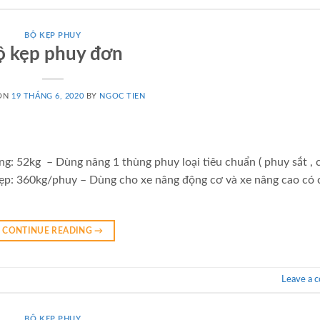
BỘ KẸP PHUY
ộ kẹp phuy đơn
 ON
19 THÁNG 6, 2020
BY
NGOC TIEN
ng: 52kg – Dùng nâng 1 thùng phuy loại tiêu chuẩn ( phuy sắt , 
kẹp: 360kg/phuy – Dùng cho xe nâng động cơ và xe nâng cao có 
CONTINUE READING
→
Leave a 
BỘ KẸP PHUY