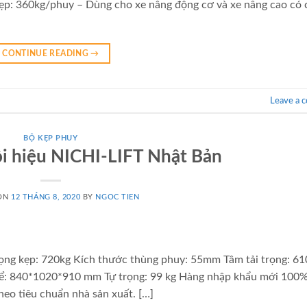
kẹp: 360kg/phuy – Dùng cho xe nâng động cơ và xe nâng cao có 
CONTINUE READING
→
Leave a 
BỘ KẸP PHUY
i hiệu NICHI-LIFT Nhật Bản
 ON
12 THÁNG 8, 2020
BY
NGOC TIEN
rọng kẹp: 720kg Kích thước thùng phuy: 55mm Tâm tải trọng: 
ể: 840*1020*910 mm Tự trọng: 99 kg Hàng nhập khẩu mới 100%,
eo tiêu chuẩn nhà sản xuất. […]