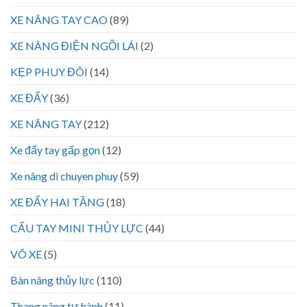
XE NÂNG TAY CAO
(89)
XE NÂNG ĐIỆN NGỒI LÁI
(2)
KẸP PHUY ĐÔI
(14)
XE ĐẨY
(36)
XE NÂNG TAY
(212)
Xe đẩy tay gấp gọn
(12)
Xe nâng di chuyen phuy
(59)
XE ĐẨY HAI TẦNG
(18)
CẨU TAY MINI THỦY LỰC
(44)
VÕ XE
(5)
Bàn nâng thủy lực
(110)
Thang nâng tự hành
(11)