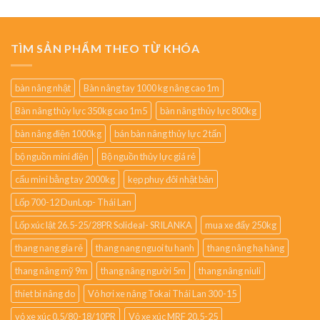
TÌM SẢN PHẨM THEO TỪ KHÓA
bàn nâng nhật
Bàn nâng tay 1000 kg nâng cao 1m
Bàn nâng thủy lực 350kg cao 1m5
bàn nâng thủy lực 800kg
bàn nâng điện 1000kg
bán bàn nâng thủy lực 2 tấn
bộ nguồn mini điện
Bộ nguồn thủy lực giá rẻ
cẩu mini bằng tay 2000kg
kẹp phuy đôi nhật bản
Lốp 700-12 DunLop- Thái Lan
Lốp xúc lật 26.5-25/28PR Solideal- SRILANKA
mua xe đẩy 250kg
thang nang gia rẻ
thang nang nguoi tu hanh
thang nâng hạ hàng
thang nâng mỹ 9m
thang nâng người 5m
thang nâng niuli
thiet bi nâng do
Vỏ hơi xe nâng Tokai Thái Lan 300-15
vỏ xe xúc 0.5/80-18/10PR
Vỏ xe xúc MRF 20.5-25