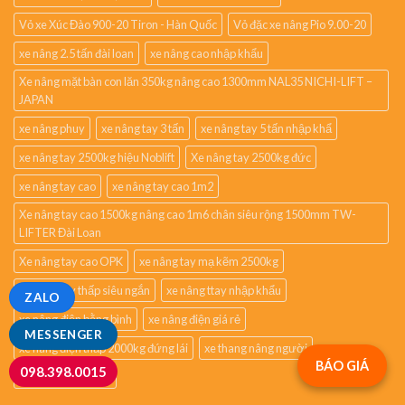
Vỏ xe Xúc Đào 900-20 Tiron - Hàn Quốc
Vỏ đặc xe nâng Pio 9.00-20
xe nâng 2.5 tấn đài loan
xe nâng cao nhập khẩu
Xe nâng mặt bàn con lăn 350kg nâng cao 1300mm NAL35 NICHI-LIFT –
JAPAN
xe nâng phuy
xe nâng tay 3 tấn
xe nâng tay 5 tấn nhập khẩ
xe nâng tay 2500kg hiệu Noblift
Xe nâng tay 2500kg đức
xe nâng tay cao
xe nâng tay cao 1m2
Xe nâng tay cao 1500kg nâng cao 1m6 chân siêu rộng 1500mm TW-
LIFTER Đài Loan
Xe nâng tay cao OPK
xe nâng tay mạ kẽm 2500kg
xe nâng tay thấp siêu ngắn
xe nâng ttay nhập khẩu
ZALO
xe nâng điện bằng bình
xe nâng điện giá rẻ
MESSENGER
xe nâng điện thấp 2000kg đứng lái
xe thang nâng người
BÁO GIÁ
098.398.0015
xe đẩy hàng 2 tầng