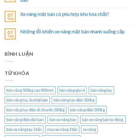
Xe nâng mặt bàn có phù hợp kho hóa chất?
07
Th8
Những lỗi khiến xe nâng mặt bàn nhanh xuống cấp
07
Th8
BÌNH LUẬN
TỪ KHÓA
bàn nâng 500kg cao 900mm
bàn nâng gía rẻ
bàn nâng tay
bàn nâng tay 2x nhật bản
bàn nâng tay điện 500kg
bàn nâng tay điện di chuyển 500kg
bàn nâng điện 500kg
bàn nâng điện đài loan
bán xe nâng bàn
bán xe nâng bán tự động.
bán xe nâng tay 2 tấn
mua xe nâng 2 tấn
xe nâng