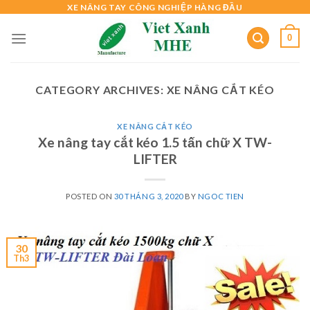
Skip
XE NÂNG TAY CÔNG NGHIỆP HÀNG ĐẦU
to
0
content
CATEGORY ARCHIVES:
XE NÂNG CẮT KÉO
XE NÂNG CẮT KÉO
Xe nâng tay cắt kéo 1.5 tấn chữ X TW-
LIFTER
POSTED ON
30 THÁNG 3, 2020
BY
NGOC TIEN
30
Th3