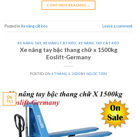
CONTINUE READING
→
Posted in
Xe nâng cắt kéo
Leave a comment
XE NÂNG TAY
,
XE NÂNG CẮT KÉO
,
XE NÂNG TAY CẮT KÉO
Xe nâng tay bậc thang chữ x 1500kg
Eoslift-Germany
POSTED ON
6 THÁNG 1, 2020
BY
NGOC TIEN
06
Th1