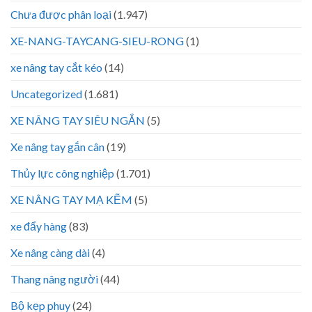
Chưa được phân loại
(1.947)
XE-NANG-TAYCANG-SIEU-RONG
(1)
xe nâng tay cắt kéo
(14)
Uncategorized
(1.681)
XE NÂNG TAY SIÊU NGẮN
(5)
Xe nâng tay gắn cân
(19)
Thủy lực công nghiệp
(1.701)
XE NÂNG TAY MẠ KẼM
(5)
xe đẩy hàng
(83)
Xe nâng càng dài
(4)
Thang nâng người
(44)
Bộ kẹp phuy
(24)