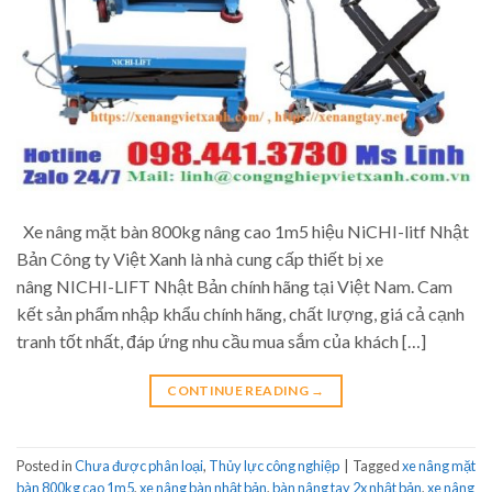
Xe nâng mặt bàn 800kg nâng cao 1m5 hiệu NiCHI-litf Nhật
Bản Công ty Việt Xanh là nhà cung cấp thiết bị xe
nâng NICHI-LIFT Nhật Bản chính hãng tại Việt Nam. Cam
kết sản phẩm nhập khẩu chính hãng, chất lượng, giá cả cạnh
tranh tốt nhất, đáp ứng nhu cầu mua sắm của khách […]
CONTINUE READING
→
Posted in
Chưa được phân loại
,
Thủy lực công nghiệp
|
Tagged
xe nâng mặt
bàn 800kg cao 1m5
,
xe nâng bàn nhật bản
,
bàn nâng tay 2x nhật bản
,
xe nâng