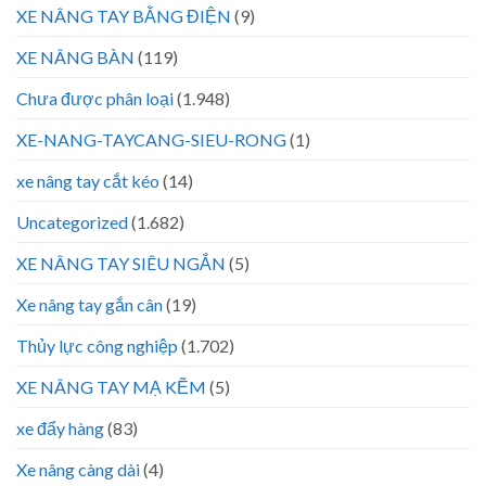
XE NÂNG TAY BẰNG ĐIỆN
(9)
XE NÂNG BÀN
(119)
Chưa được phân loại
(1.948)
XE-NANG-TAYCANG-SIEU-RONG
(1)
xe nâng tay cắt kéo
(14)
Uncategorized
(1.682)
XE NÂNG TAY SIÊU NGẮN
(5)
Xe nâng tay gắn cân
(19)
Thủy lực công nghiệp
(1.702)
XE NÂNG TAY MẠ KẼM
(5)
xe đẩy hàng
(83)
Xe nâng càng dài
(4)