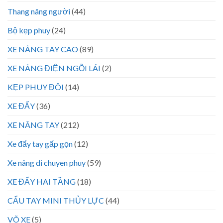
Thang nâng người
(44)
Bộ kẹp phuy
(24)
XE NÂNG TAY CAO
(89)
XE NÂNG ĐIỆN NGỒI LÁI
(2)
KẸP PHUY ĐÔI
(14)
XE ĐẨY
(36)
XE NÂNG TAY
(212)
Xe đẩy tay gấp gọn
(12)
Xe nâng di chuyen phuy
(59)
XE ĐẨY HAI TẦNG
(18)
CẨU TAY MINI THỦY LỰC
(44)
VÕ XE
(5)