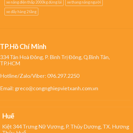
xe nâng điện thấp 2000kg đứng lái
xe thang nâng người
xe đẩy hàng 2 tầng
TP.Hồ Chí Minh
334 Tân Hoà Đông, P. Bình Trị Đông, Q.Bình Tân,
TP.HCM
Hotline/Zalo/Viber:
096.297.2250
Email:
greco@congnghiepvietxanh.com.vn
Huế
Kiệt 344 Trưng Nữ Vương, P. Thủy Dương, TX. Hương
Thủy, Huế