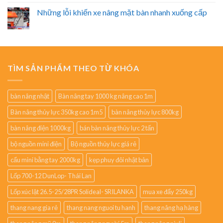
Những lỗi khiến xe nâng mặt bàn nhanh xuống cấp
TÌM SẢN PHẨM THEO TỪ KHÓA
bàn nâng nhật
Bàn nâng tay 1000 kg nâng cao 1m
Bàn nâng thủy lực 350kg cao 1m5
bàn nâng thủy lực 800kg
bàn nâng điện 1000kg
bán bàn nâng thủy lực 2 tấn
bộ nguồn mini điện
Bộ nguồn thủy lực giá rẻ
cẩu mini bằng tay 2000kg
kẹp phuy đôi nhật bản
Lốp 700-12 DunLop- Thái Lan
Lốp xúc lật 26.5-25/28PR Solideal- SRILANKA
mua xe đẩy 250kg
thang nang gia rẻ
thang nang nguoi tu hanh
thang nâng hạ hàng