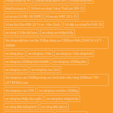
thang nâng mỹ 9m
thang nâng người 5m
thang nâng niuli
thiet bi nâng do
Vỏ hơi xe nâng Tokai Thái Lan 300-15
vỏ xe xúc 0.5/80-18/10PR
Vỏ xe xúc MRF 20.5-25
Vỏ xe Xúc Đào 900-20 Tiron - Hàn Quốc
Vỏ đặc xe nâng Pio 9.00-20
xe nâng 2.5 tấn đài loan
xe nâng cao nhập khẩu
Xe nâng mặt bàn con lăn 350kg nâng cao 1300mm NAL35 NICHI-LIFT –
JAPAN
xe nâng phuy
xe nâng tay 3 tấn
xe nâng tay 5 tấn nhập khẩ
xe nâng tay 2500kg hiệu Noblift
Xe nâng tay 2500kg đức
xe nâng tay cao
xe nâng tay cao 1m2
Xe nâng tay cao 1500kg nâng cao 1m6 chân siêu rộng 1500mm TW-
LIFTER Đài Loan
Xe nâng tay cao OPK
xe nâng tay mạ kẽm 2500kg
xe nâng tay thấp siêu ngắn
xe nâng ttay nhập khẩu
xe nâng điện bằng bình
xe nâng điện giá rẻ