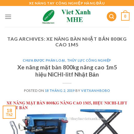
Skip
XE NÂNG TAY CÔNG NGHIỆP HÀNG ĐẦU
to
0
content
TAG ARCHIVES:
XE NÂNG BÀN NHẬT BẢN 800KG
CAO 1M5
CHƯA ĐƯỢC PHÂN LOẠI
,
THỦY LỰC CÔNG NGHIỆP
Xe nâng mặt bàn 800kg nâng cao 1m5
hiệu NiCHI-litf Nhật Bản
POSTED ON
18 THÁNG 2, 2019
BY
VIETXANHBOBO
18
Th2