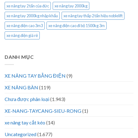
xe nâng tay 2 tấn của đức
xe nâng tay 2000kg
xe nâng tay 2000kg nhập khẩu
xe nâng tay thấp 2 tấn hiệu noblelift
xe nâng điện cao 3m3
xe nâng điện cao đi bộ 1500kg 3m
xe nâng điện giá rẻ
DANH MỤC
XE NÂNG TAY BẰNG ĐIỆN
(9)
XE NÂNG BÀN
(119)
Chưa được phân loại
(1.943)
XE-NANG-TAYCANG-SIEU-RONG
(1)
xe nâng tay cắt kéo
(14)
Uncategorized
(1.677)