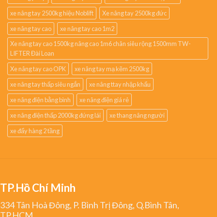
xe nâng tay 2500kg hiệu Noblift
Xe nâng tay 2500kg đức
xe nâng tay cao
xe nâng tay cao 1m2
Xe nâng tay cao 1500kg nâng cao 1m6 chân siêu rộng 1500mm TW-
LIFTER Đài Loan
Xe nâng tay cao OPK
xe nâng tay mạ kẽm 2500kg
xe nâng tay thấp siêu ngắn
xe nâng ttay nhập khẩu
xe nâng điện bằng bình
xe nâng điện giá rẻ
xe nâng điện thấp 2000kg đứng lái
xe thang nâng người
xe đẩy hàng 2 tầng
TP.Hồ Chí Minh
334 Tân Hoà Đông, P. Bình Trị Đông, Q.Bình Tân,
TP.HCM