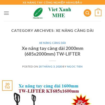
Skip
XE NÂNG TAY CÔNG NGHIỆP HÀNG ĐẦU
to
0
content
CATEGORY ARCHIVES:
XE NÂNG CÀNG DÀI
XE NÂNG CÀNG DÀI
Xe nâng tay càng dài 2000mm
(685x2000mm) TW-LIFTER
POSTED ON
20 THÁNG 3, 2020
BY
NGOC TIEN
20
Th3