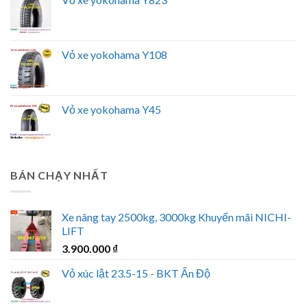
Vỏ xe yokohama Y108
Vỏ xe yokohama Y45
BÁN CHẠY NHẤT
Xe nâng tay 2500kg, 3000kg Khuyến mãi NICHI-
LIFT
3.900.000
₫
Vỏ xúc lật 23.5-15 - BKT Ấn Độ