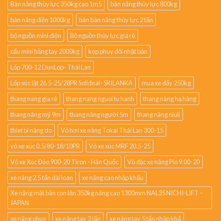
Bàn nâng thủy lực 350kg cao 1m5
bàn nâng thủy lực 800kg
bàn nâng điện 1000kg
bán bàn nâng thủy lực 2 tấn
bộ nguồn mini điện
Bộ nguồn thủy lực giá rẻ
cẩu mini bằng tay 2000kg
kẹp phuy đôi nhật bản
Lốp 700-12 DunLop- Thái Lan
Lốp xúc lật 26.5-25/28PR Solideal- SRILANKA
mua xe đẩy 250kg
thang nang gia rẻ
thang nang nguoi tu hanh
thang nâng hạ hàng
thang nâng mỹ 9m
thang nâng người 5m
thang nâng niuli
thiet bi nâng do
Vỏ hơi xe nâng Tokai Thái Lan 300-15
vỏ xe xúc 0.5/80-18/10PR
Vỏ xe xúc MRF 20.5-25
Vỏ xe Xúc Đào 900-20 Tiron - Hàn Quốc
Vỏ đặc xe nâng Pio 9.00-20
xe nâng 2.5 tấn đài loan
xe nâng cao nhập khẩu
Xe nâng mặt bàn con lăn 350kg nâng cao 1300mm NAL35 NICHI-LIFT –
JAPAN
xe nâng phuy
xe nâng tay 3 tấn
xe nâng tay 5 tấn nhập khẩ