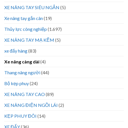
XE NÂNG TAY SIÊU NGẮN
(5)
Xe nâng tay gắn cân
(19)
Thủy lực công nghiệp
(1.697)
XE NÂNG TAY MẠ KẼM
(5)
xe đẩy hàng
(83)
Xe nâng càng dài
(4)
Thang nâng người
(44)
Bộ kẹp phuy
(24)
XE NÂNG TAY CAO
(89)
XE NÂNG ĐIỆN NGỒI LÁI
(2)
KẸP PHUY ĐÔI
(14)
XE ĐẨY
(36)