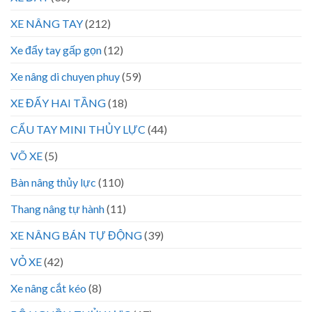
XE NÂNG TAY
(212)
Xe đẩy tay gấp gọn
(12)
Xe nâng di chuyen phuy
(59)
XE ĐẨY HAI TẦNG
(18)
CẨU TAY MINI THỦY LỰC
(44)
VÕ XE
(5)
Bàn nâng thủy lực
(110)
Thang nâng tự hành
(11)
XE NÂNG BÁN TỰ ĐỘNG
(39)
VỎ XE
(42)
Xe nâng cắt kéo
(8)