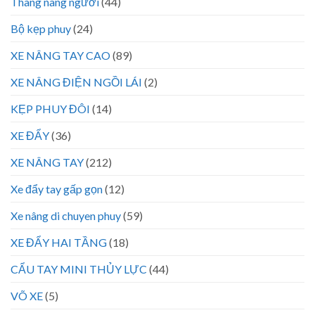
Thang nâng người
(44)
Bộ kẹp phuy
(24)
XE NÂNG TAY CAO
(89)
XE NÂNG ĐIỆN NGỒI LÁI
(2)
KẸP PHUY ĐÔI
(14)
XE ĐẨY
(36)
XE NÂNG TAY
(212)
Xe đẩy tay gấp gọn
(12)
Xe nâng di chuyen phuy
(59)
XE ĐẨY HAI TẦNG
(18)
CẨU TAY MINI THỦY LỰC
(44)
VÕ XE
(5)