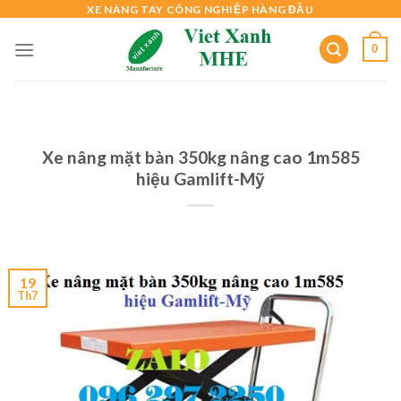
Skip
XE NÂNG TAY CÔNG NGHIỆP HÀNG ĐẦU
to
0
content
Xe nâng mặt bàn 350kg nâng cao 1m585
hiệu Gamlift-Mỹ
19
Th7