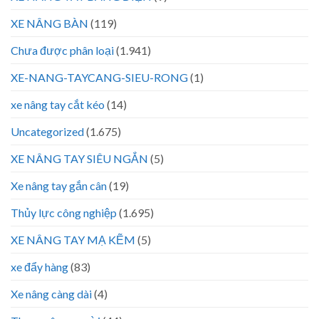
XE NÂNG BÀN
(119)
Chưa được phân loại
(1.941)
XE-NANG-TAYCANG-SIEU-RONG
(1)
xe nâng tay cắt kéo
(14)
Uncategorized
(1.675)
XE NÂNG TAY SIÊU NGẮN
(5)
Xe nâng tay gắn cân
(19)
Thủy lực công nghiệp
(1.695)
XE NÂNG TAY MẠ KẼM
(5)
xe đẩy hàng
(83)
Xe nâng càng dài
(4)