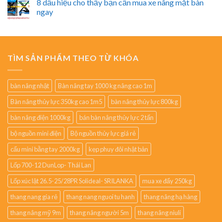
8 dấu hiệu cho thấy bạn cần mua xe nâng mặt bàn
ngay
TÌM SẢN PHẨM THEO TỪ KHÓA
bàn nâng nhật
Bàn nâng tay 1000 kg nâng cao 1m
Bàn nâng thủy lực 350kg cao 1m5
bàn nâng thủy lực 800kg
bàn nâng điện 1000kg
bán bàn nâng thủy lực 2 tấn
bộ nguồn mini điện
Bộ nguồn thủy lực giá rẻ
cẩu mini bằng tay 2000kg
kẹp phuy đôi nhật bản
Lốp 700-12 DunLop- Thái Lan
Lốp xúc lật 26.5-25/28PR Solideal- SRILANKA
mua xe đẩy 250kg
thang nang gia rẻ
thang nang nguoi tu hanh
thang nâng hạ hàng
thang nâng mỹ 9m
thang nâng người 5m
thang nâng niuli