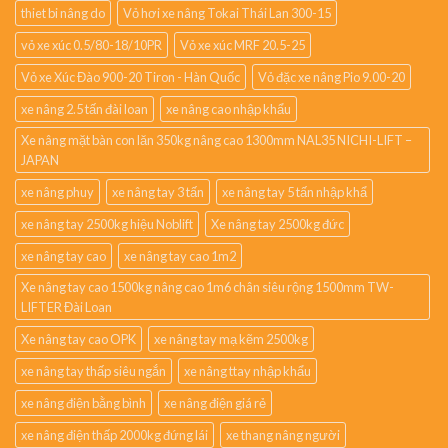
thiet bi nâng do
Vỏ hơi xe nâng Tokai Thái Lan 300-15
vỏ xe xúc 0.5/80-18/10PR
Vỏ xe xúc MRF 20.5-25
Vỏ xe Xúc Đào 900-20 Tiron - Hàn Quốc
Vỏ đặc xe nâng Pio 9.00-20
xe nâng 2.5 tấn đài loan
xe nâng cao nhập khẩu
Xe nâng mặt bàn con lăn 350kg nâng cao 1300mm NAL35 NICHI-LIFT –
JAPAN
xe nâng phuy
xe nâng tay 3 tấn
xe nâng tay 5 tấn nhập khẩ
xe nâng tay 2500kg hiệu Noblift
Xe nâng tay 2500kg đức
xe nâng tay cao
xe nâng tay cao 1m2
Xe nâng tay cao 1500kg nâng cao 1m6 chân siêu rộng 1500mm TW-
LIFTER Đài Loan
Xe nâng tay cao OPK
xe nâng tay mạ kẽm 2500kg
xe nâng tay thấp siêu ngắn
xe nâng ttay nhập khẩu
xe nâng điện bằng bình
xe nâng điện giá rẻ
xe nâng điện thấp 2000kg đứng lái
xe thang nâng người