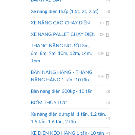
BÁNH XE ĐẨY
(1)
Xe nâng điện thấp (1.5t, 2t, 2.5t)
(3)
XE NÂNG CAO CHẠY ĐIỆN
(1)
XE NÂNG PALLET CHẠY ĐIỆN
(3)
THANG NÂNG NGƯỜI 3m,
6m, 8m, 9m, 10m, 12m, 14m,
(18)
16m
BÀN NÂNG HÀNG - THANG
(14)
NÂNG HÀNG 1 tấn- 10 tấn
Bàn nâng điện 300kg - 10 tấn
(2)
BƠM THỦY LỰC
(1)
Xe nâng điện đứng lái 1 tấn, 1.2 tấn,
(2)
1.5 tấn, 1.6 tấn, 2 tấn
XE ĐIỆN KÉO HÀNG 1 tấn- 10 tấn
(0)