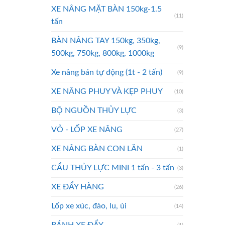
XE NÂNG MẶT BÀN 150kg-1.5
(11)
tấn
BÀN NÂNG TAY 150kg, 350kg,
(9)
500kg, 750kg, 800kg, 1000kg
Xe nâng bán tự động (1t - 2 tấn)
(9)
XE NÂNG PHUY VÀ KẸP PHUY
(10)
BỘ NGUỒN THỦY LỰC
(3)
VỎ - LỐP XE NÂNG
(27)
XE NÂNG BÀN CON LĂN
(1)
CẨU THỦY LỰC MINI 1 tấn - 3 tấn
(3)
XE ĐẨY HÀNG
(26)
Lốp xe xúc, đào, lu, ủi
(14)