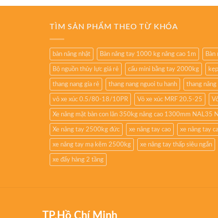
TÌM SẢN PHẨM THEO TỪ KHÓA
bàn nâng nhật
Bàn nâng tay 1000 kg nâng cao 1m
Bàn 
Bộ nguồn thủy lực giá rẻ
cẩu mini bằng tay 2000kg
kẹp
thang nang gia rẻ
thang nang nguoi tu hanh
thang nâng
vỏ xe xúc 0.5/80-18/10PR
Vỏ xe xúc MRF 20.5-25
Vỏ
Xe nâng mặt bàn con lăn 350kg nâng cao 1300mm NAL35 
Xe nâng tay 2500kg đức
xe nâng tay cao
xe nâng tay 
xe nâng tay mạ kẽm 2500kg
xe nâng tay thấp siêu ngắn
xe đẩy hàng 2 tầng
TP.Hồ Chí Minh