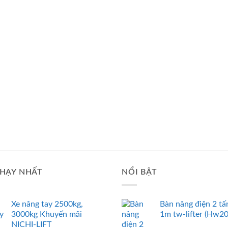
HẠY NHẤT
NỔI BẬT
Xe nâng tay 2500kg,
Bàn nâng điện 2 tấ
3000kg Khuyến mãi
1m tw-lifter (Hw2
NICHI-LIFT