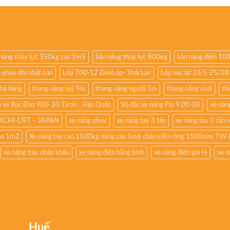
nâng thủy lực 350kg cao 1m5
bàn nâng thủy lực 800kg
bàn nâng điện 10
 phuy đôi nhật bản
Lốp 700-12 DunLop- Thái Lan
Lốp xúc lật 26.5-25/2
 hạ hàng
thang nâng mỹ 9m
thang nâng người 5m
thang nâng niuli
th
 xe Xúc Đào 900-20 Tiron - Hàn Quốc
Vỏ đặc xe nâng Pio 9.00-20
xe nâng
NICHI-LIFT – JAPAN
xe nâng phuy
xe nâng tay 3 tấn
xe nâng tay 5 tấn 
cao 1m2
Xe nâng tay cao 1500kg nâng cao 1m6 chân siêu rộng 1500mm TW-
xe nâng ttay nhập khẩu
xe nâng điện bằng bình
xe nâng điện giá rẻ
xe n
Huế