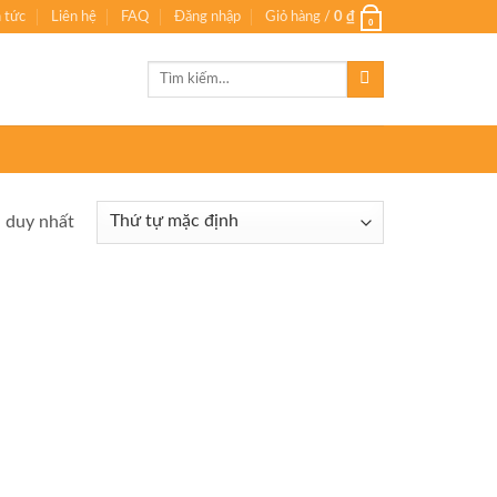
n tức
Liên hệ
FAQ
Đăng nhập
Giỏ hàng /
0
₫
0
Tìm
kiếm:
ả duy nhất