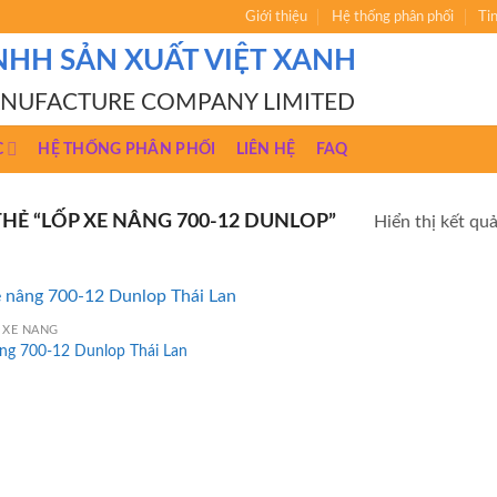
Giới thiệu
Hệ thống phân phối
Ti
NHH SẢN XUẤT VIỆT XANH
ANUFACTURE COMPANY LIMITED
C
HỆ THỐNG PHÂN PHỐI
LIÊN HỆ
FAQ
Ẻ “LỐP XE NÂNG 700-12 DUNLOP”
Hiển thị kết qu
 XE NÂNG
âng 700-12 Dunlop Thái Lan