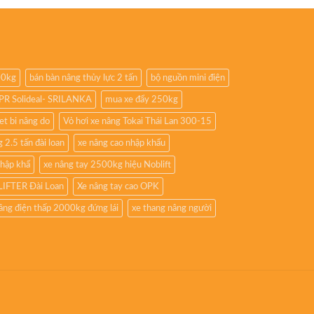
00kg
bán bàn nâng thủy lực 2 tấn
bộ nguồn mini điện
8PR Solideal- SRILANKA
mua xe đẩy 250kg
iet bi nâng do
Vỏ hơi xe nâng Tokai Thái Lan 300-15
 2.5 tấn đài loan
xe nâng cao nhập khẩu
nhập khẩ
xe nâng tay 2500kg hiệu Noblift
LIFTER Đài Loan
Xe nâng tay cao OPK
âng điện thấp 2000kg đứng lái
xe thang nâng người