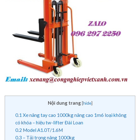
Nội dung trang
[
hide
]
0.1
Xe nâng tay cao 1000kg nâng cao 1m6 loại không
có khóa – hiệu tw-lifter Đài Loan
0.2
Model A1.0T/1.6M
0.3
– Tải trọng nâng 1000kg