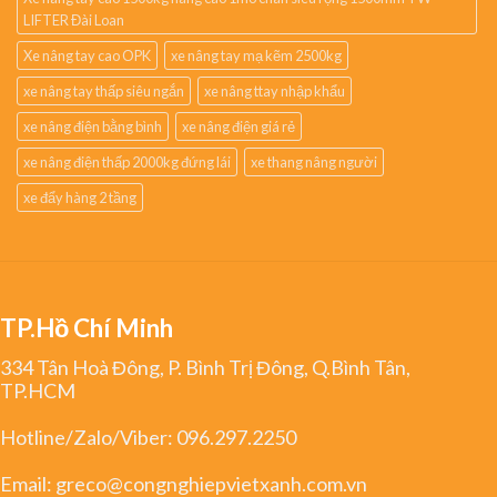
LIFTER Đài Loan
Xe nâng tay cao OPK
xe nâng tay mạ kẽm 2500kg
xe nâng tay thấp siêu ngắn
xe nâng ttay nhập khẩu
xe nâng điện bằng bình
xe nâng điện giá rẻ
xe nâng điện thấp 2000kg đứng lái
xe thang nâng người
xe đẩy hàng 2 tầng
TP.Hồ Chí Minh
334 Tân Hoà Đông, P. Bình Trị Đông, Q.Bình Tân,
TP.HCM
Hotline/Zalo/Viber:
096.297.2250
Email:
greco@congnghiepvietxanh.com.vn