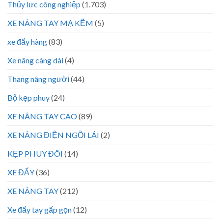
Thủy lực công nghiệp
(1.703)
XE NÂNG TAY MẠ KẼM
(5)
xe đẩy hàng
(83)
Xe nâng càng dài
(4)
Thang nâng người
(44)
Bộ kẹp phuy
(24)
XE NÂNG TAY CAO
(89)
XE NÂNG ĐIỆN NGỒI LÁI
(2)
KẸP PHUY ĐÔI
(14)
XE ĐẨY
(36)
XE NÂNG TAY
(212)
Xe đẩy tay gấp gọn
(12)