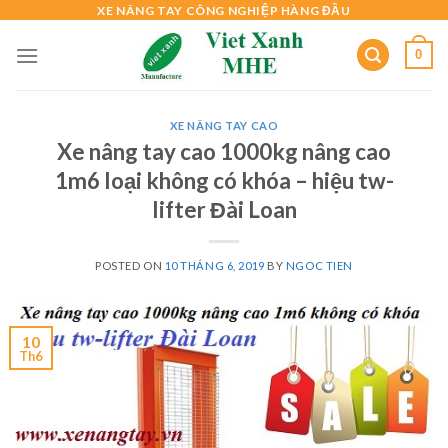
Skip
XE NÂNG TAY CÔNG NGHIỆP HÀNG ĐẦU
to
0
content
XE NÂNG TAY CAO
Xe nâng tay cao 1000kg nâng cao
1m6 loại không có khóa – hiệu tw-
lifter Đài Loan
POSTED ON
10 THÁNG 6, 2019
BY
NGOC TIEN
10
Th6