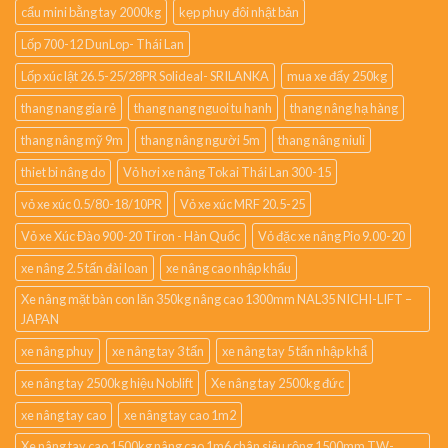
cẩu mini bằng tay 2000kg
kẹp phuy đôi nhật bản
Lốp 700-12 DunLop- Thái Lan
Lốp xúc lật 26.5-25/28PR Solideal- SRILANKA
mua xe đẩy 250kg
thang nang gia rẻ
thang nang nguoi tu hanh
thang nâng hạ hàng
thang nâng mỹ 9m
thang nâng người 5m
thang nâng niuli
thiet bi nâng do
Vỏ hơi xe nâng Tokai Thái Lan 300-15
vỏ xe xúc 0.5/80-18/10PR
Vỏ xe xúc MRF 20.5-25
Vỏ xe Xúc Đào 900-20 Tiron - Hàn Quốc
Vỏ đặc xe nâng Pio 9.00-20
xe nâng 2.5 tấn đài loan
xe nâng cao nhập khẩu
Xe nâng mặt bàn con lăn 350kg nâng cao 1300mm NAL35 NICHI-LIFT –
JAPAN
xe nâng phuy
xe nâng tay 3 tấn
xe nâng tay 5 tấn nhập khẩ
xe nâng tay 2500kg hiệu Noblift
Xe nâng tay 2500kg đức
xe nâng tay cao
xe nâng tay cao 1m2
Xe nâng tay cao 1500kg nâng cao 1m6 chân siêu rộng 1500mm TW-