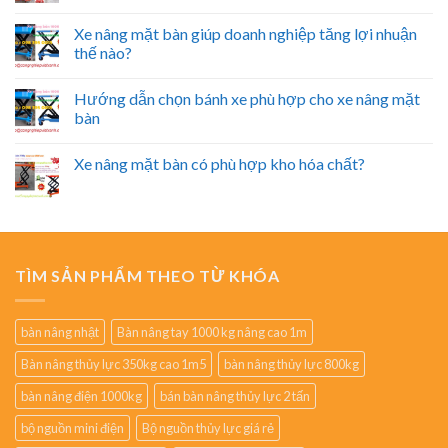
Xe nâng mặt bàn giúp doanh nghiệp tăng lợi nhuận
thế nào?
Hướng dẫn chọn bánh xe phù hợp cho xe nâng mặt
bàn
Xe nâng mặt bàn có phù hợp kho hóa chất?
TÌM SẢN PHẨM THEO TỪ KHÓA
bàn nâng nhật
Bàn nâng tay 1000 kg nâng cao 1m
Bàn nâng thủy lực 350kg cao 1m5
bàn nâng thủy lực 800kg
bàn nâng điện 1000kg
bán bàn nâng thủy lực 2 tấn
bộ nguồn mini điện
Bộ nguồn thủy lực giá rẻ