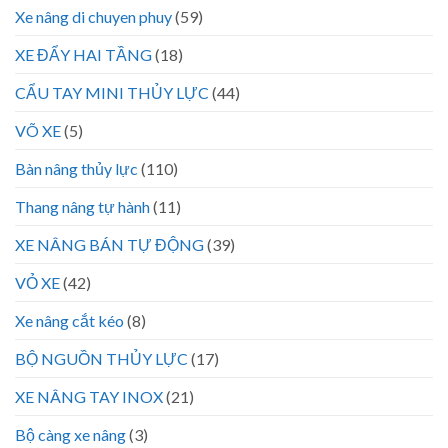
Xe nâng di chuyen phuy
(59)
XE ĐẨY HAI TẦNG
(18)
CẨU TAY MINI THỦY LỰC
(44)
VÕ XE
(5)
Bàn nâng thủy lực
(110)
Thang nâng tự hành
(11)
XE NÂNG BÁN TỰ ĐỘNG
(39)
VỎ XE
(42)
Xe nâng cắt kéo
(8)
BỘ NGUỒN THỦY LỰC
(17)
XE NÂNG TAY INOX
(21)
Bộ càng xe nâng
(3)