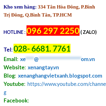
Kho xem hàng:
334 Tân Hòa Đông, P.Bình
Trị Đông, Q.Bình Tân, TP.HCM
096 297 2250
HOTLINE :
( ZALO)
028- 6681. 7761
Tel:
Email:
xe
****
@
********************
om.vn
Website:
xenangtay.vn
Blog:
xenanghangvietxanh.blogspot.com
Youtube:
https://www.youtube.com/chan
g
Facebook: