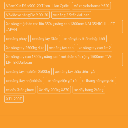
Vỏ xe Xúc Đào 900-20 Tiron - Hàn Quốc
Vỏ xe yokohama Y520
Vỏ đặc xe nâng Pio 9.00-20
xe nâng 2.5 tấn đài loan
Xe nâng mặt bàn con lăn 350kg nâng cao 1300mm NAL35 NICHI-LIFT –
JAPAN
xe nâng phuy
xe nâng tay 3 tấn
xe nâng tay 5 tấn nhập khẩ
Xe nâng tay 2500kg đức
xe nâng tay cao
xe nâng tay cao 1m2
Xe nâng tay cao 1500kg nâng cao 1m6 chân siêu rộng 1500mm TW-
LIFTER Đài Loan
xe nâng tay mạ kẽm 2500kg
xe nâng tay thấp siêu ngắn
xe nâng ttay nhập khẩu
xe nâng điện giá rẻ
xe thang nâng người
xe đẩy 3 tầng inox
Xe đẩy 200kg X370
xe đẩy hàng 2 tầng
XTH200T