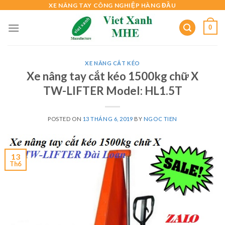
Skip
XE NÂNG TAY CÔNG NGHIỆP HÀNG ĐẦU
to
0
content
XE NÂNG CẮT KÉO
Xe nâng tay cắt kéo 1500kg chữ X
TW-LIFTER Model: HL1.5T
POSTED ON
13 THÁNG 6, 2019
BY
NGOC TIEN
13
Th6