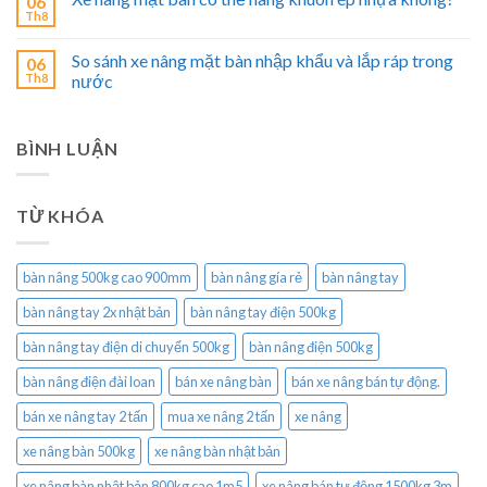
06
Th8
So sánh xe nâng mặt bàn nhập khẩu và lắp ráp trong
06
Th8
nước
BÌNH LUẬN
TỪ KHÓA
bàn nâng 500kg cao 900mm
bàn nâng gía rẻ
bàn nâng tay
bàn nâng tay 2x nhật bản
bàn nâng tay điện 500kg
bàn nâng tay điện di chuyển 500kg
bàn nâng điện 500kg
bàn nâng điện đài loan
bán xe nâng bàn
bán xe nâng bán tự động.
bán xe nâng tay 2 tấn
mua xe nâng 2 tấn
xe nâng
xe nâng bàn 500kg
xe nâng bàn nhật bản
xe nâng bàn nhật bản 800kg cao 1m5
xe nâng bán tự động 1500kg 3m