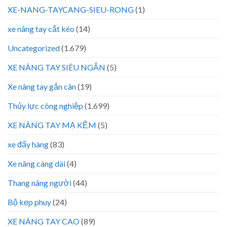
XE-NANG-TAYCANG-SIEU-RONG
(1)
xe nâng tay cắt kéo
(14)
Uncategorized
(1.679)
XE NÂNG TAY SIÊU NGẮN
(5)
Xe nâng tay gắn cân
(19)
Thủy lực công nghiệp
(1.699)
XE NÂNG TAY MẠ KẼM
(5)
xe đẩy hàng
(83)
Xe nâng càng dài
(4)
Thang nâng người
(44)
Bộ kẹp phuy
(24)
XE NÂNG TAY CAO
(89)