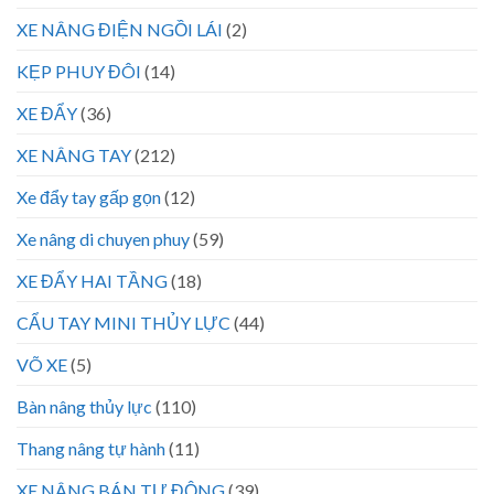
XE NÂNG ĐIỆN NGỒI LÁI
(2)
KẸP PHUY ĐÔI
(14)
XE ĐẨY
(36)
XE NÂNG TAY
(212)
Xe đẩy tay gấp gọn
(12)
Xe nâng di chuyen phuy
(59)
XE ĐẨY HAI TẦNG
(18)
CẨU TAY MINI THỦY LỰC
(44)
VÕ XE
(5)
Bàn nâng thủy lực
(110)
Thang nâng tự hành
(11)
XE NÂNG BÁN TỰ ĐỘNG
(39)