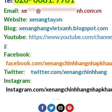
Tel:
Email:
xe
****
@
****************
nh.com
.v
n
Website:
xenangtay.vn
Blog:
xenanghangvietxanh.blogspot.com
Youtube:
https://www.youtube.com/chan
g
Facebook:
facebook.com/xenangchinhhangnhapkha
Twitter:
twitter.com/xenangchinhhang
Instagram:
Instagram.com/xenangchinhhangnhapkha