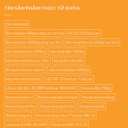
TÌM SẢN PHẨM THEO TỪ KHÓA
bàn nâng nhật
Bàn nâng tay 800kg nâng cao 1m hiệu TW-LIFTER Đài Loan
Bàn nâng tay 1000 kg nâng cao 1m
Bàn nâng thủy lực 350kg cao 1m5
bàn nâng thủy lực 800kg
bàn nâng điện 1000kg
bán bàn nâng thủy lực 2 tấn
bộ nguồn mini điện
Bộ nguồn thủy lực giá rẻ
cẩu mini bằng tay 2000kg
kẹp phuy đôi nhật bản
Lốp 700-12 DunLop- Thái Lan
Lốp xúc lật 26.5-25/28PR Solideal- SRILANKA
mua xe đẩy 250kg
thang nang gia rẻ
thang nang nguoi tu hanh
thang nâng hạ hàng
thang nâng mỹ 9m
thang nâng người 5m
thang nâng niuli
thiet bi nâng do
Vỏ hơi xe nâng Tokai Thái Lan 300-15
vỏ xe xúc 0.5/80-18/10PR
Vỏ xe xúc MRF 20.5-25