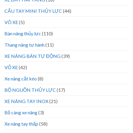
CẨU TAY MINI THỦY LỰC
(44)
VÕ XE
(5)
Bàn nâng thủy lực
(110)
Thang nâng tự hành
(11)
XE NÂNG BÁN TỰ ĐỘNG
(39)
VỎ XE
(42)
Xe nâng cắt kéo
(8)
BỘ NGUỒN THỦY LỰC
(17)
XE NÂNG TAY INOX
(21)
Bộ càng xe nâng
(3)
Xe nâng tay thấp
(58)