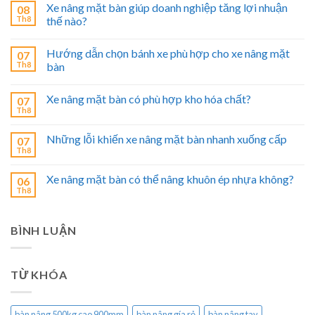
Xe nâng mặt bàn giúp doanh nghiệp tăng lợi nhuận
08
Th8
thế nào?
Hướng dẫn chọn bánh xe phù hợp cho xe nâng mặt
07
Th8
bàn
Xe nâng mặt bàn có phù hợp kho hóa chất?
07
Th8
Những lỗi khiến xe nâng mặt bàn nhanh xuống cấp
07
Th8
Xe nâng mặt bàn có thể nâng khuôn ép nhựa không?
06
Th8
BÌNH LUẬN
TỪ KHÓA
bàn nâng 500kg cao 900mm
bàn nâng gía rẻ
bàn nâng tay