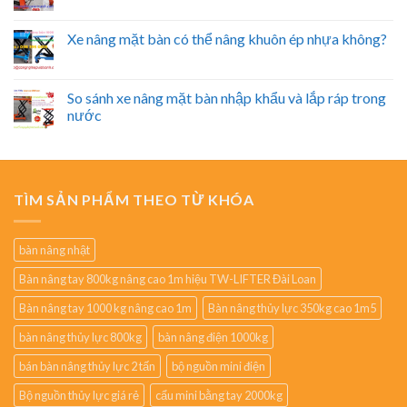
Xe nâng mặt bàn có thể nâng khuôn ép nhựa không?
So sánh xe nâng mặt bàn nhập khẩu và lắp ráp trong
nước
TÌM SẢN PHẨM THEO TỪ KHÓA
bàn nâng nhật
Bàn nâng tay 800kg nâng cao 1m hiệu TW-LIFTER Đài Loan
Bàn nâng tay 1000 kg nâng cao 1m
Bàn nâng thủy lực 350kg cao 1m5
bàn nâng thủy lực 800kg
bàn nâng điện 1000kg
bán bàn nâng thủy lực 2 tấn
bộ nguồn mini điện
Bộ nguồn thủy lực giá rẻ
cẩu mini bằng tay 2000kg