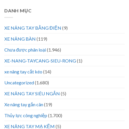
DANH MỤC
XE NÂNG TAY BẰNG ĐIỆN
(9)
XE NÂNG BÀN
(119)
Chưa được phân loại
(1.946)
XE-NANG-TAYCANG-SIEU-RONG
(1)
xe nâng tay cắt kéo
(14)
Uncategorized
(1.680)
XE NÂNG TAY SIÊU NGẮN
(5)
Xe nâng tay gắn cân
(19)
Thủy lực công nghiệp
(1.700)
XE NÂNG TAY MẠ KẼM
(5)