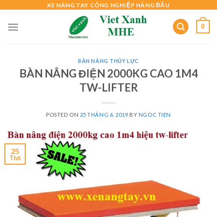
Skip
XE NÂNG TAY CÔNG NGHIỆP HÀNG ĐẦU
to
0
content
BÀN NÂNG THỦY LỰC
BÀN NÂNG ĐIỆN 2000KG CAO 1M4
TW-LIFTER
POSTED ON
25 THÁNG 6, 2019
BY
NGOC TIEN
25
Th6