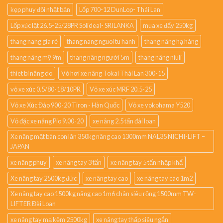
kẹp phuy đôi nhật bản
Lốp 700-12 DunLop- Thái Lan
Lốp xúc lật 26.5-25/28PR Solideal- SRILANKA
mua xe đẩy 250kg
thang nang gia rẻ
thang nang nguoi tu hanh
thang nâng hạ hàng
thang nâng mỹ 9m
thang nâng người 5m
thang nâng niuli
thiet bi nâng do
Vỏ hơi xe nâng Tokai Thái Lan 300-15
vỏ xe xúc 0.5/80-18/10PR
Vỏ xe xúc MRF 20.5-25
Vỏ xe Xúc Đào 900-20 Tiron - Hàn Quốc
Vỏ xe yokohama Y520
Vỏ đặc xe nâng Pio 9.00-20
xe nâng 2.5 tấn đài loan
Xe nâng mặt bàn con lăn 350kg nâng cao 1300mm NAL35 NICHI-LIFT –
JAPAN
xe nâng phuy
xe nâng tay 3 tấn
xe nâng tay 5 tấn nhập khẩ
Xe nâng tay 2500kg đức
xe nâng tay cao
xe nâng tay cao 1m2
Xe nâng tay cao 1500kg nâng cao 1m6 chân siêu rộng 1500mm TW-
LIFTER Đài Loan
xe nâng tay mạ kẽm 2500kg
xe nâng tay thấp siêu ngắn