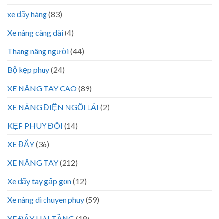
xe đẩy hàng
(83)
Xe nâng càng dài
(4)
Thang nâng người
(44)
Bộ kẹp phuy
(24)
XE NÂNG TAY CAO
(89)
XE NÂNG ĐIỆN NGỒI LÁI
(2)
KẸP PHUY ĐÔI
(14)
XE ĐẨY
(36)
XE NÂNG TAY
(212)
Xe đẩy tay gấp gọn
(12)
Xe nâng di chuyen phuy
(59)
XE ĐẨY HAI TẦNG
(18)