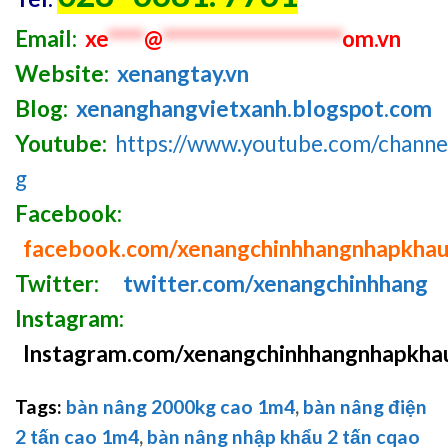
Email:
xe
****
@
********************
om.vn
Website:
xenangtay.vn
Blog:
xenanghangvietxanh.blogspot.com
Youtube:
https://www.youtube.com/chan
g
Facebook:
facebook.com/xenangchinhhangnhapkha
Twitter:
twitter.com/xenangchinhhang
Instagram:
Instagram.com/xenangchinhhangnhapkha
Tags:
bàn nâng 2000kg cao 1m4
,
bàn nâng điện
2 tấn cao 1m4
,
bàn nâng nhập khẩu 2 tấn cqao