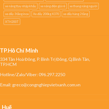
xe nâng ttay nhập khẩu
xe nâng điện giá rẻ
xe thang nâng người
xe đẩy 3 tầng inox
Xe đẩy 200kg X370
xe đẩy hàng 2 tầng
XTH200T
TP.Hồ Chí Minh
334 Tân Hoà Đông, P. Bình Trị Đông, Q.Bình Tân,
TP.HCM
Hotline/Zalo/Viber:
096.297.2250
Email:
greco@congnghiepvietxanh.com.vn
Huế