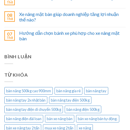
Th8
Xe nâng mặt bàn giúp doanh nghiệp tăng lợi nhuận
08
Th8
thế nào?
Hướng dẫn chọn bánh xe phù hợp cho xe nâng mặt
07
Th8
bàn
BÌNH LUẬN
TỪ KHÓA
bàn nâng 500kg cao 900mm
bàn nâng gía rẻ
bàn nâng tay
bàn nâng tay 2x nhật bản
bàn nâng tay điện 500kg
bàn nâng tay điện di chuyển 500kg
bàn nâng điện 500kg
bàn nâng điện đài loan
bán xe nâng bàn
bán xe nâng bán tự động.
bán xe nâng tay 2 tấn
mua xe nâng 2 tấn
xe nâng