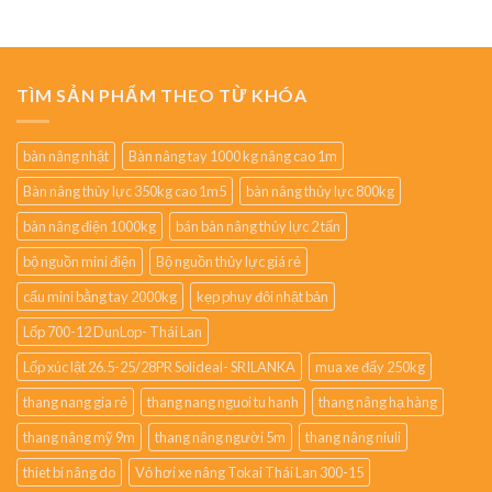
TÌM SẢN PHẨM THEO TỪ KHÓA
bàn nâng nhật
Bàn nâng tay 1000 kg nâng cao 1m
Bàn nâng thủy lực 350kg cao 1m5
bàn nâng thủy lực 800kg
bàn nâng điện 1000kg
bán bàn nâng thủy lực 2 tấn
bộ nguồn mini điện
Bộ nguồn thủy lực giá rẻ
cẩu mini bằng tay 2000kg
kẹp phuy đôi nhật bản
Lốp 700-12 DunLop- Thái Lan
Lốp xúc lật 26.5-25/28PR Solideal- SRILANKA
mua xe đẩy 250kg
thang nang gia rẻ
thang nang nguoi tu hanh
thang nâng hạ hàng
thang nâng mỹ 9m
thang nâng người 5m
thang nâng niuli
thiet bi nâng do
Vỏ hơi xe nâng Tokai Thái Lan 300-15