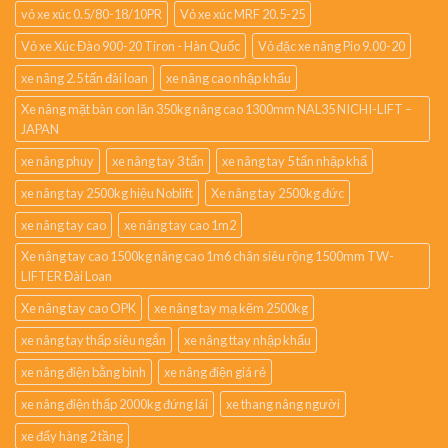
vỏ xe xúc 0.5/80-18/10PR
Vỏ xe xúc MRF 20.5-25
Vỏ xe Xúc Đào 900-20 Tiron - Hàn Quốc
Vỏ đặc xe nâng Pio 9.00-20
xe nâng 2.5 tấn đài loan
xe nâng cao nhập khẩu
Xe nâng mặt bàn con lăn 350kg nâng cao 1300mm NAL35 NICHI-LIFT –
JAPAN
xe nâng phuy
xe nâng tay 3 tấn
xe nâng tay 5 tấn nhập khẩ
xe nâng tay 2500kg hiệu Noblift
Xe nâng tay 2500kg đức
xe nâng tay cao
xe nâng tay cao 1m2
Xe nâng tay cao 1500kg nâng cao 1m6 chân siêu rộng 1500mm TW-
LIFTER Đài Loan
Xe nâng tay cao OPK
xe nâng tay mạ kẽm 2500kg
xe nâng tay thấp siêu ngắn
xe nâng ttay nhập khẩu
xe nâng điện bằng bình
xe nâng điện giá rẻ
xe nâng điện thấp 2000kg đứng lái
xe thang nâng người
xe đẩy hàng 2 tầng