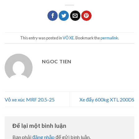
This entry was posted in
VỎ XE
. Bookmark the
permalink
.
NGOC TIEN
Vỏ xe xúc MRF 20.5-25
Xe đẩy 600kg XTL 200DS
Để lại một bình luận
Bạn phải
đăng nhập
để gửi bình luận.