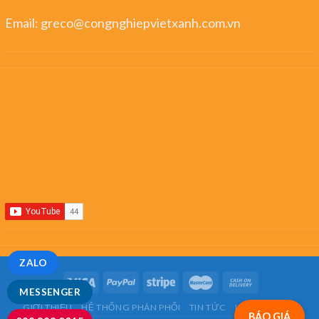
Email:
greco@congnghiepvietxanh.com.vn
ZALO
MESSENGER
GIỚI THIỆU
HỆ THỐNG PHÂN PHỐI
TIN TỨC
LIÊN HỆ
FAQ
BÁO GIÁ