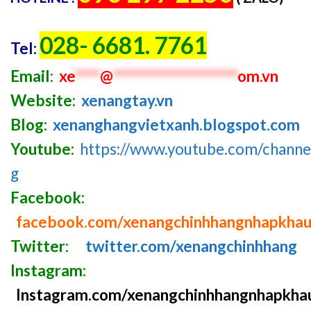
028- 6681. 7761
Tel:
Email:
xe
****
@
********************
om.vn
Website:
xenangtay.vn
Blog:
xenanghangvietxanh.blogspot.com
Youtube:
https://www.youtube.com/chan
g
Facebook:
facebook.com/xenangchinhhangnhapkha
Twitter:
twitter.com/xenangchinhhang
Instagram:
Instagram.com/xenangchinhhangnhapkha