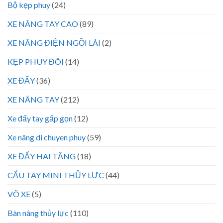
Bộ kẹp phuy
(24)
XE NÂNG TAY CAO
(89)
XE NÂNG ĐIỆN NGỒI LÁI
(2)
KẸP PHUY ĐÔI
(14)
XE ĐẨY
(36)
XE NÂNG TAY
(212)
Xe đẩy tay gấp gọn
(12)
Xe nâng di chuyen phuy
(59)
XE ĐẨY HAI TẦNG
(18)
CẨU TAY MINI THỦY LỰC
(44)
VÕ XE
(5)
Bàn nâng thủy lực
(110)