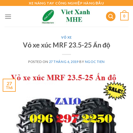
Skip
XE NÂNG TAY CÔNG NGHIỆP HÀNG ĐẦU
to
0
content
VỎ XE
Vỏ xe xúc MRF 23.5-25 Ấn độ
POSTED ON
27 THÁNG 6, 2019
BY
NGOC TIEN
27
Th6