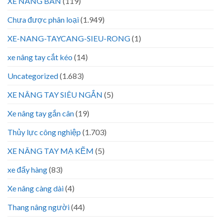
XE NÂNG BÀN
(119)
Chưa được phân loại
(1.949)
XE-NANG-TAYCANG-SIEU-RONG
(1)
xe nâng tay cắt kéo
(14)
Uncategorized
(1.683)
XE NÂNG TAY SIÊU NGẮN
(5)
Xe nâng tay gắn cân
(19)
Thủy lực công nghiệp
(1.703)
XE NÂNG TAY MẠ KẼM
(5)
xe đẩy hàng
(83)
Xe nâng càng dài
(4)
Thang nâng người
(44)