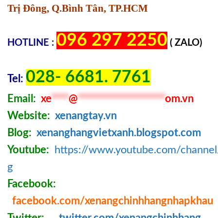
Trị Đông, Q.Bình Tân, TP.HCM
096 297 2250
HOTLINE :
( ZALO)
028- 6681. 7761
Tel:
Email:
xe
****
@
********************
om.vn
Website:
xenangtay.vn
Blog:
xenanghangvietxanh.blogspot.com
Youtube:
https://www.youtube.com/chann
g
Facebook:
facebook.com/xenangchinhhangnhapkhau
Twitter:
twitter.com/xenangchinhhang