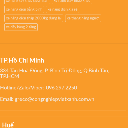
xe nâng tay thấp siêu ngắn
xe nâng ttay nhập khẩu
xe nâng điện bằng bình
xe nâng điện giá rẻ
xe nâng điện thấp 2000kg đứng lái
xe thang nâng người
xe đẩy hàng 2 tầng
TP.Hồ Chí Minh
334 Tân Hoà Đông, P. Bình Trị Đông, Q.Bình Tân,
TP.HCM
Hotline/Zalo/Viber:
096.297.2250
Email:
greco@congnghiepvietxanh.com.vn
Huế