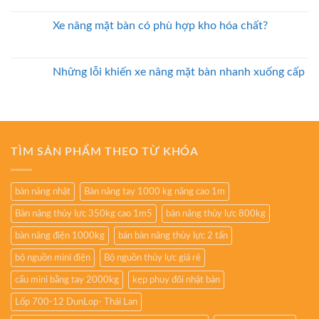
Xe nâng mặt bàn có phù hợp kho hóa chất?
Những lỗi khiến xe nâng mặt bàn nhanh xuống cấp
TÌM SẢN PHẨM THEO TỪ KHÓA
bàn nâng nhật
Bàn nâng tay 1000 kg nâng cao 1m
Bàn nâng thủy lực 350kg cao 1m5
bàn nâng thủy lực 800kg
bàn nâng điện 1000kg
bán bàn nâng thủy lực 2 tấn
bộ nguồn mini điện
Bộ nguồn thủy lực giá rẻ
cẩu mini bằng tay 2000kg
kẹp phuy đôi nhật bản
Lốp 700-12 DunLop- Thái Lan