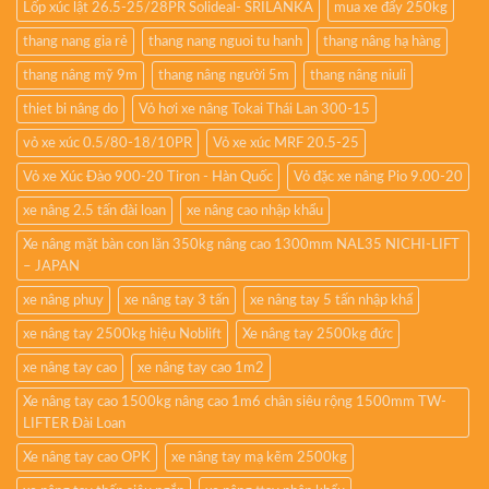
Lốp xúc lật 26.5-25/28PR Solideal- SRILANKA
mua xe đẩy 250kg
thang nang gia rẻ
thang nang nguoi tu hanh
thang nâng hạ hàng
thang nâng mỹ 9m
thang nâng người 5m
thang nâng niuli
thiet bi nâng do
Vỏ hơi xe nâng Tokai Thái Lan 300-15
vỏ xe xúc 0.5/80-18/10PR
Vỏ xe xúc MRF 20.5-25
Vỏ xe Xúc Đào 900-20 Tiron - Hàn Quốc
Vỏ đặc xe nâng Pio 9.00-20
xe nâng 2.5 tấn đài loan
xe nâng cao nhập khẩu
Xe nâng mặt bàn con lăn 350kg nâng cao 1300mm NAL35 NICHI-LIFT
– JAPAN
xe nâng phuy
xe nâng tay 3 tấn
xe nâng tay 5 tấn nhập khẩ
xe nâng tay 2500kg hiệu Noblift
Xe nâng tay 2500kg đức
xe nâng tay cao
xe nâng tay cao 1m2
Xe nâng tay cao 1500kg nâng cao 1m6 chân siêu rộng 1500mm TW-
LIFTER Đài Loan
Xe nâng tay cao OPK
xe nâng tay mạ kẽm 2500kg