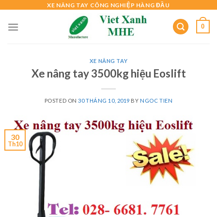
Skip
XE NÂNG TAY CÔNG NGHIỆP HÀNG ĐẦU
to
0
content
XE NÂNG TAY
Xe nâng tay 3500kg hiệu Eoslift
POSTED ON
30 THÁNG 10, 2019
BY
NGOC TIEN
30
Th10