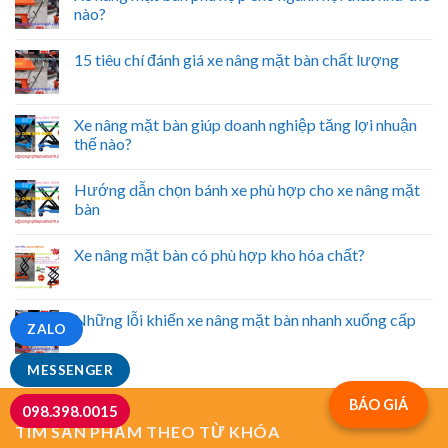
nào?
15 tiêu chí đánh giá xe nâng mặt bàn chất lượng
Xe nâng mặt bàn giúp doanh nghiệp tăng lợi nhuận
thế nào?
Hướng dẫn chọn bánh xe phù hợp cho xe nâng mặt
bàn
Xe nâng mặt bàn có phù hợp kho hóa chất?
Những lỗi khiến xe nâng mặt bàn nhanh xuống cấp
ZALO
MESSENGER
BÁO GIÁ
098.398.0015
TÌM SẢN PHẨM THEO TỪ KHÓA