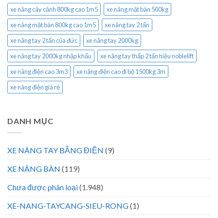
xe nâng cây cảnh 800kg cao 1m5
xe nâng mặt bàn 500kg
xe nâng mặt bàn 800kg cao 1m5
xe nâng tay 2 tấn
xe nâng tay 2 tấn của đức
xe nâng tay 2000kg
xe nâng tay 2000kg nhập khẩu
xe nâng tay thấp 2 tấn hiệu noblelift
xe nâng điện cao 3m3
xe nâng điện cao đi bộ 1500kg 3m
xe nâng điện giá rẻ
DANH MỤC
XE NÂNG TAY BẰNG ĐIỆN
(9)
XE NÂNG BÀN
(119)
Chưa được phân loại
(1.948)
XE-NANG-TAYCANG-SIEU-RONG
(1)