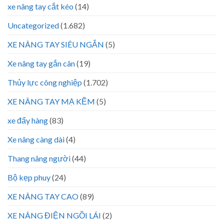
xe nâng tay cắt kéo
(14)
Uncategorized
(1.682)
XE NÂNG TAY SIÊU NGẮN
(5)
Xe nâng tay gắn cân
(19)
Thủy lực công nghiệp
(1.702)
XE NÂNG TAY MẠ KẼM
(5)
xe đẩy hàng
(83)
Xe nâng càng dài
(4)
Thang nâng người
(44)
Bộ kẹp phuy
(24)
XE NÂNG TAY CAO
(89)
XE NÂNG ĐIỆN NGỒI LÁI
(2)