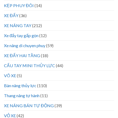
KẸP PHUY ĐÔI
(14)
XE ĐẨY
(36)
XE NÂNG TAY
(212)
Xe đẩy tay gấp gọn
(12)
Xe nâng di chuyen phuy
(59)
XE ĐẨY HAI TẦNG
(18)
CẨU TAY MINI THỦY LỰC
(44)
VÕ XE
(5)
Bàn nâng thủy lực
(110)
Thang nâng tự hành
(11)
XE NÂNG BÁN TỰ ĐỘNG
(39)
VỎ XE
(42)