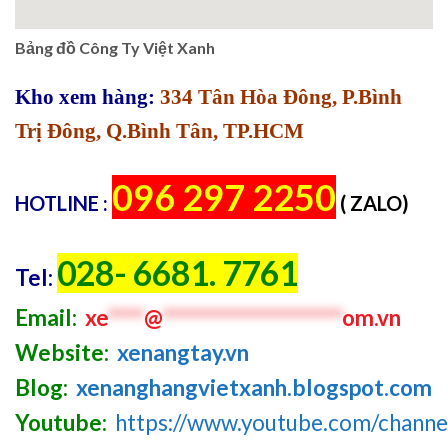
Bảng đồ Công Ty Việt Xanh
Kho xem hàng:
334 Tân Hòa Đông, P.Bình
Trị Đông, Q.Bình Tân, TP.HCM
096 297 2250
HOTLINE :
( ZALO)
028- 6681. 7761
Tel:
Email:
xe
****
@
********************
om.vn
Website:
xenangtay.vn
Blog:
xenanghangvietxanh.blogspot.com
Youtube:
https://www.youtube.com/chan