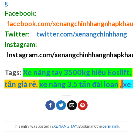
g
Facebook:
facebook.com/xenangchinhhangnhapkha
Twitter:
twitter.com/xenangchinhhang
Instagram:
Instagram.com/xenangchinhhangnhapkha
Tags:
Xe nâng tay 3500kg hiệu Eoslift
,
tấn giá rẻ
,
xe nâng 3.5 tấn đài loan
,
xe 
This entry was posted in
XE NÂNG TAY
. Bookmark the
permalink
.