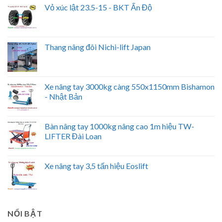
Vỏ xúc lật 23.5-15 - BKT Ấn Độ
Thang nâng đôi Nichi-lift Japan
Xe nâng tay 3000kg càng 550x1150mm Bishamon
- Nhật Bản
Bàn nâng tay 1000kg nâng cao 1m hiệu TW-
LIFTER Đài Loan
Xe nâng tay 3,5 tấn hiệu Eoslift
NỔI BẬT