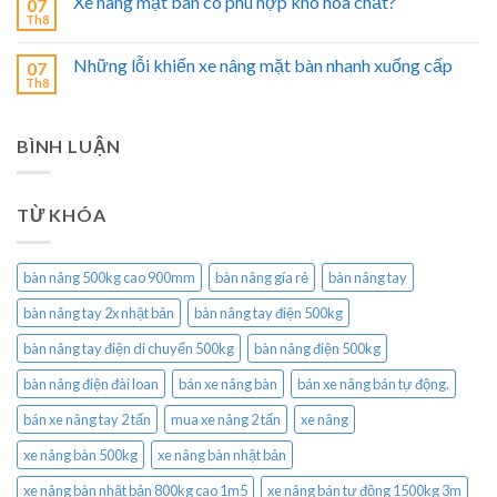
Xe nâng mặt bàn có phù hợp kho hóa chất?
07
Th8
Những lỗi khiến xe nâng mặt bàn nhanh xuống cấp
07
Th8
BÌNH LUẬN
TỪ KHÓA
bàn nâng 500kg cao 900mm
bàn nâng gía rẻ
bàn nâng tay
bàn nâng tay 2x nhật bản
bàn nâng tay điện 500kg
bàn nâng tay điện di chuyển 500kg
bàn nâng điện 500kg
bàn nâng điện đài loan
bán xe nâng bàn
bán xe nâng bán tự động.
bán xe nâng tay 2 tấn
mua xe nâng 2 tấn
xe nâng
xe nâng bàn 500kg
xe nâng bàn nhật bản
xe nâng bàn nhật bản 800kg cao 1m5
xe nâng bán tự động 1500kg 3m