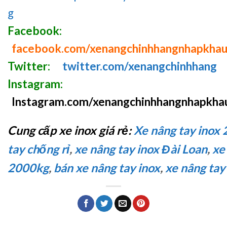
g
Facebook:
facebook.com/xenangchinhhangnhapkha
Twitter:
twitter.com/xenangchinhhang
Instagram:
Instagram.com/xenangchinhhangnhapkha
Cung cấp xe inox giá rẻ:
Xe nâng tay inox 
tay chống rỉ
,
xe nâng tay inox Đài Loan
,
xe
2000kg
,
bán xe nâng tay inox
,
xe nâng tay