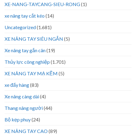
XE-NANG-TAYCANG-SIEU-RONG
(1)
xe nâng tay cắt kéo
(14)
Uncategorized
(1.681)
XE NÂNG TAY SIÊU NGẮN
(5)
Xe nâng tay gắn cân
(19)
Thủy lực công nghiệp
(1.701)
XE NÂNG TAY MẠ KẼM
(5)
xe đẩy hàng
(83)
Xe nâng càng dài
(4)
Thang nâng người
(44)
Bộ kẹp phuy
(24)
XE NÂNG TAY CAO
(89)