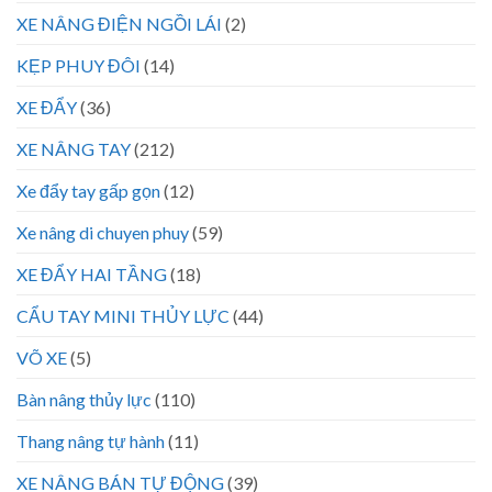
XE NÂNG ĐIỆN NGỒI LÁI
(2)
KẸP PHUY ĐÔI
(14)
XE ĐẨY
(36)
XE NÂNG TAY
(212)
Xe đẩy tay gấp gọn
(12)
Xe nâng di chuyen phuy
(59)
XE ĐẨY HAI TẦNG
(18)
CẨU TAY MINI THỦY LỰC
(44)
VÕ XE
(5)
Bàn nâng thủy lực
(110)
Thang nâng tự hành
(11)
XE NÂNG BÁN TỰ ĐỘNG
(39)