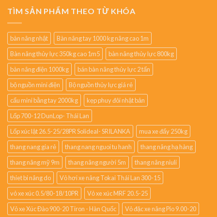
TÌM SẢN PHẨM THEO TỪ KHÓA
bàn nâng nhật
Bàn nâng tay 1000 kg nâng cao 1m
Bàn nâng thủy lực 350kg cao 1m5
bàn nâng thủy lực 800kg
bàn nâng điện 1000kg
bán bàn nâng thủy lực 2 tấn
bộ nguồn mini điện
Bộ nguồn thủy lực giá rẻ
cẩu mini bằng tay 2000kg
kẹp phuy đôi nhật bản
Lốp 700-12 DunLop- Thái Lan
Lốp xúc lật 26.5-25/28PR Solideal- SRILANKA
mua xe đẩy 250kg
thang nang gia rẻ
thang nang nguoi tu hanh
thang nâng hạ hàng
thang nâng mỹ 9m
thang nâng người 5m
thang nâng niuli
thiet bi nâng do
Vỏ hơi xe nâng Tokai Thái Lan 300-15
vỏ xe xúc 0.5/80-18/10PR
Vỏ xe xúc MRF 20.5-25
Vỏ xe Xúc Đào 900-20 Tiron - Hàn Quốc
Vỏ đặc xe nâng Pio 9.00-20