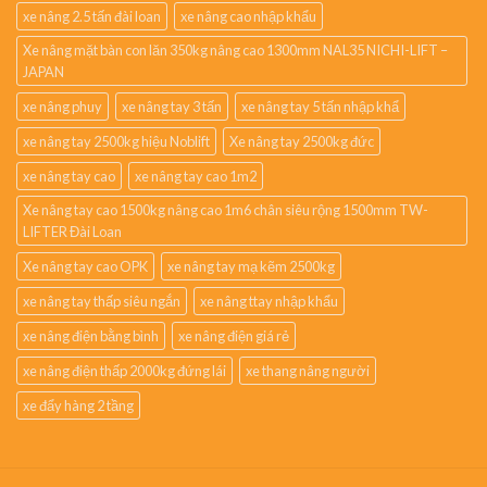
xe nâng 2.5 tấn đài loan
xe nâng cao nhập khẩu
Xe nâng mặt bàn con lăn 350kg nâng cao 1300mm NAL35 NICHI-LIFT –
JAPAN
xe nâng phuy
xe nâng tay 3 tấn
xe nâng tay 5 tấn nhập khẩ
xe nâng tay 2500kg hiệu Noblift
Xe nâng tay 2500kg đức
xe nâng tay cao
xe nâng tay cao 1m2
Xe nâng tay cao 1500kg nâng cao 1m6 chân siêu rộng 1500mm TW-
LIFTER Đài Loan
Xe nâng tay cao OPK
xe nâng tay mạ kẽm 2500kg
xe nâng tay thấp siêu ngắn
xe nâng ttay nhập khẩu
xe nâng điện bằng bình
xe nâng điện giá rẻ
xe nâng điện thấp 2000kg đứng lái
xe thang nâng người
xe đẩy hàng 2 tầng