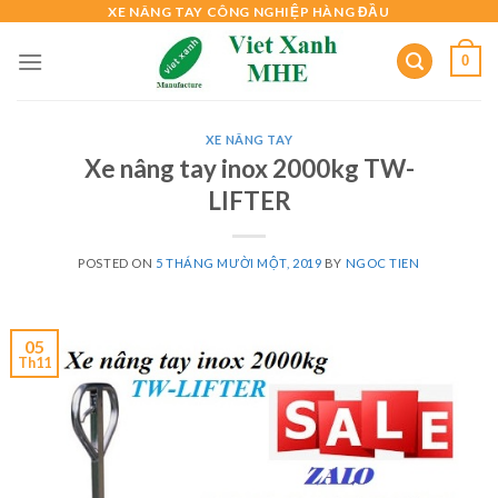
Skip
XE NÂNG TAY CÔNG NGHIỆP HÀNG ĐẦU
to
0
content
XE NÂNG TAY
Xe nâng tay inox 2000kg TW-
LIFTER
POSTED ON
5 THÁNG MƯỜI MỘT, 2019
BY
NGOC TIEN
05
Th11