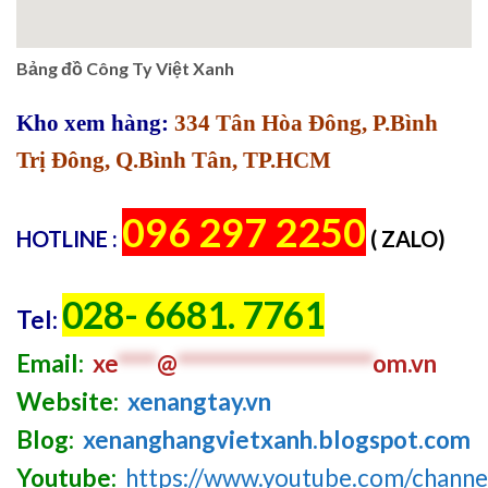
Bảng đồ Công Ty Việt Xanh
Kho xem hàng:
334 Tân Hòa Đông, P.Bình
Trị Đông, Q.Bình Tân, TP.HCM
096 297 2250
HOTLINE :
( ZALO)
028- 6681. 7761
Tel:
Email:
xe
****
@
********************
om.vn
Website:
xenangtay.vn
Blog:
xenanghangvietxanh.blogspot.com
Youtube:
https://www.youtube.com/chan