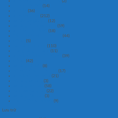
XE NÂNG ĐIỆN NGỒI LÁI
(2)
KẸP PHUY ĐÔI
(14)
XE ĐẨY
(36)
XE NÂNG TAY
(212)
Xe đẩy tay gấp gọn
(12)
Xe nâng di chuyen phuy
(59)
XE ĐẨY HAI TẦNG
(18)
CẨU TAY MINI THỦY LỰC
(44)
VÕ XE
(5)
Bàn nâng thủy lực
(110)
Thang nâng tự hành
(11)
XE NÂNG BÁN TỰ ĐỘNG
(39)
VỎ XE
(42)
Xe nâng cắt kéo
(8)
BỘ NGUỒN THỦY LỰC
(17)
XE NÂNG TAY INOX
(21)
Bộ càng xe nâng
(3)
Xe nâng tay thấp
(58)
Bánh Xe Nâng Tay
(22)
Xe nâng điện cao
(3)
ĐẦU BƠM XE NÂNG
(9)
Lưu trữ