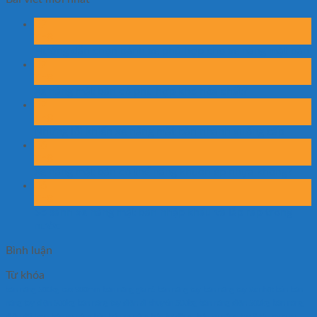
07
Th8
Hướng dẫn chọn bánh xe phù hợp cho xe nâng mặt bàn
07
Th8
Xe nâng mặt bàn có phù hợp kho hóa chất?
07
Th8
Những lỗi khiến xe nâng mặt bàn nhanh xuống cấp
06
Th8
Xe nâng mặt bàn có thể nâng khuôn ép nhựa không?
06
Th8
So sánh xe nâng mặt bàn nhập khẩu và lắp ráp trong
nước
Bình luận
Từ khóa
bàn nâng 500kg cao 900mm
bàn nâng gía rẻ
bàn nâng tay
bàn nâng tay 2x nhật bản
bàn
nâng tay điện 500kg
bàn nâng tay điện di chuyển 500kg
bàn nâng điện 500kg
bàn nâng
điện đài loan
bán xe nâng bàn
bán xe nâng bán tự động.
bán xe nâng tay 2 tấn
mua xe