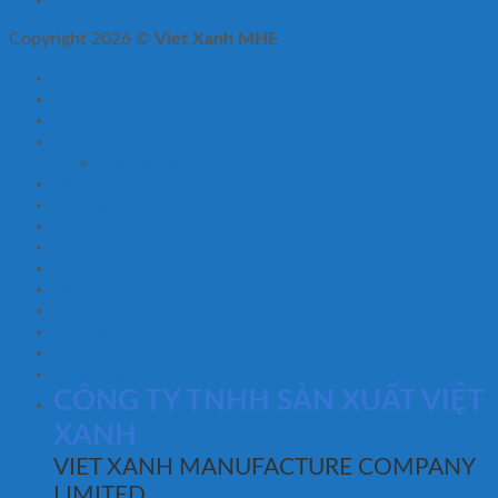
FAQ
Copyright 2026 ©
Viet Xanh MHE
Trang chủ
Giới thiệu
Sản phẩm
Tin tức
Hoạt động
Hệ thống phân phối
Liên hệ
FAQ
Giới thiệu
Hệ thống phân phối
Tin tức
Liên hệ
FAQ
Đăng nhập
CÔNG TY TNHH SẢN XUẤT VIỆT
XANH
VIET XANH MANUFACTURE COMPANY
LIMITED