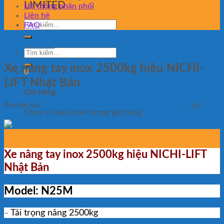
LIMITED
Hệ thống phân phối
Liên hệ
Tìm
FAQ
kiếm:
XE NÂNG TAY INOX
Tìm
kiếm:
Xe nâng tay inox 2500kg hiệu NICHI-
0
LIFT Nhật Bản
Giỏ hàng
Posted on
30 Tháng mười một, 2019
8 Tháng 9, 2025
by
ngoc
Chưa có sản phẩm trong giỏ hàng.
tien
30
Th11
Xe nâng tay inox 2500kg hiệu NICHI-LIFT
Nhật Bản
Model: N25M
Tải trọng nâng 2500kg
–