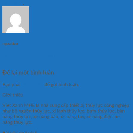
permalink
.
ngoc tien
Xe nâng tay 3000kg Eoslift-Germany
Xe nâng tay cắt kéo 1.5 tấn chữ X TW-LIFTER
Để lại một bình luận
Bạn phải
đăng nhập
để gửi bình luận.
Giới thiệu
Viet Xanh MHE là nhà cung cấp thiết bị thủy lực công nghiệp
như bộ nguồn thủy lực, xi lanh thủy lực, bơm thủy lực, bàn
nâng thủy lực, xe nâng bàn, xe nâng tay, xe nâng điện, xe
nâng thủy lực.
Bài viết mới nhất