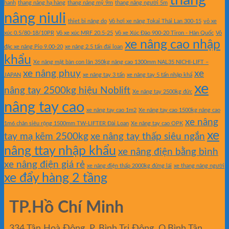
thang
hanh
thang nâng hạ hàng
thang nâng mỹ 9m
thang nâng người 5m
nâng niuli
thiet bi nâng do
Vỏ hơi xe nâng Tokai Thái Lan 300-15
vỏ xe
xúc 0.5/80-18/10PR
Vỏ xe xúc MRF 20.5-25
Vỏ xe Xúc Đào 900-20 Tiron - Hàn Quốc
Vỏ
xe nâng cao nhập
đặc xe nâng Pio 9.00-20
xe nâng 2.5 tấn đài loan
khẩu
Xe nâng mặt bàn con lăn 350kg nâng cao 1300mm NAL35 NICHI-LIFT –
xe nâng phuy
xe
JAPAN
xe nâng tay 3 tấn
xe nâng tay 5 tấn nhập khẩ
xe
nâng tay 2500kg hiệu Noblift
Xe nâng tay 2500kg đức
nâng tay cao
xe nâng tay cao 1m2
Xe nâng tay cao 1500kg nâng cao
xe nâng
1m6 chân siêu rộng 1500mm TW-LIFTER Đài Loan
Xe nâng tay cao OPK
xe
tay mạ kẽm 2500kg
xe nâng tay thấp siêu ngắn
nâng ttay nhập khẩu
xe nâng điện bằng bình
xe nâng điện giá rẻ
xe nâng điện thấp 2000kg đứng lái
xe thang nâng người
xe đẩy hàng 2 tầng
TP.Hồ Chí Minh
334 Tân Hoà Đông, P. Bình Trị Đông, Q.Bình Tân,