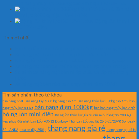
Bàn nâng thủy lực 1000kg cao 4m hiệu TW-LIFTER
Bàn nâng
thủy lực 3000kg hiệu TW-LIFTER
Bộ nguồn thủy lực
DC 12V-1.5kw
Tin mới nhất
Hướng dẫn chọn bánh xe phù hợp cho xe nâng mặt bàn
Xe nâng mặt bàn có phù hợp kho hóa chất?
Những lỗi khiến xe nâng mặt bàn nhanh xuống cấp
Xe nâng mặt bàn có thể nâng khuôn ép nhựa không?
So sánh xe nâng mặt bàn nhập khẩu và lắp ráp trong
nước
Xe nâng mặt bàn nào bán chạy nhất năm 2026?
Tìm sản phẩm theo từ khóa
bàn nâng nhật
Bàn nâng tay 1000 kg nâng cao 1m
Bàn nâng thủy lực 350kg cao 1m5
bàn
bàn nâng điện 1000kg
nâng thủy lực 800kg
bán bàn nâng thủy lực 2 tấn
bộ nguồn mini điện
Bộ nguồn thủy lực giá rẻ
cẩu mini bằng tay 2000kg
kẹp phuy đôi nhật bản
Lốp 700-12 DunLop- Thái Lan
Lốp xúc lật 26.5-25/28PR Solideal-
thang nang gia rẻ
SRILANKA
mua xe đẩy 250kg
thang nang nguoi tu