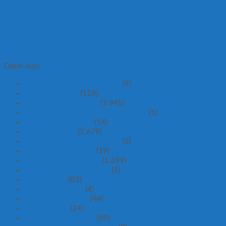
nâng 2 tấn
xe nâng
xe nâng bàn 500kg
xe nâng bàn nhật bản
xe nâng bàn nhật bản 800kg
cao 1m5
xe nâng bán tự động 1500kg 3m
xe nâng bán tự động đi bộ 1500kg cao 3m
xe
nâng cây cảnh 800kg cao 1m5
xe nâng mặt bàn 500kg
xe nâng mặt bàn 800kg cao 1m5
xe
nâng tay 2 tấn
xe nâng tay 2 tấn của đức
xe nâng tay 2000kg
xe nâng tay 2000kg nhập
khẩu
xe nâng tay thấp 2 tấn hiệu noblelift
xe nâng điện cao 3m3
xe nâng điện cao đi bộ
1500kg 3m
xe nâng điện giá rẻ
Danh mục
XE NÂNG TAY BẰNG ĐIỆN
(9)
XE NÂNG BÀN
(119)
Chưa được phân loại
(1.945)
XE-NANG-TAYCANG-SIEU-RONG
(1)
xe nâng tay cắt kéo
(14)
Uncategorized
(1.679)
XE NÂNG TAY SIÊU NGẮN
(5)
Xe nâng tay gắn cân
(19)
Thủy lực công nghiệp
(1.699)
XE NÂNG TAY MẠ KẼM
(5)
xe đẩy hàng
(83)
Xe nâng càng dài
(4)
Thang nâng người
(44)
Bộ kẹp phuy
(24)
XE NÂNG TAY CAO
(89)