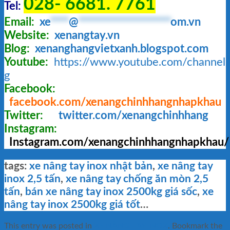
028- 6681. 7761
Tel:
Email:
xe
****
@
********************
om.vn
Website:
xenangtay.vn
Blog:
xenanghangvietxanh.blogspot.com
Youtube:
https://www.youtube.com/chann
g
Facebook:
facebook.com/xenangchinhhangnhapkhau
Twitter:
twitter.com/xenangchinhhang
Instagram:
Instagram.com/xenangchinhhangnhapkhau/
tags:
xe nâng tay inox nhật bản
,
xe nâng tay
inox 2,5 tấn
,
xe nâng tay chống ăn mòn 2,5
tấn
,
bán xe nâng tay inox 2500kg giá sốc
,
xe
nâng tay inox 2500kg giá tốt
…
This entry was posted in
XE NÂNG TAY INOX
. Bookmark the