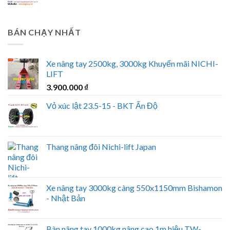
BÁN CHẠY NHẤT
Xe nâng tay 2500kg, 3000kg Khuyến mãi NICHI-
LIFT
3.900.000
₫
Vỏ xúc lật 23.5-15 - BKT Ấn Độ
Thang nâng đôi Nichi-lift Japan
Xe nâng tay 3000kg càng 550x1150mm Bishamon
- Nhật Bản
Bàn nâng tay 1000kg nâng cao 1m hiệu TW-