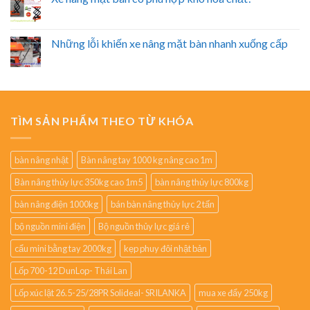
Những lỗi khiến xe nâng mặt bàn nhanh xuống cấp
TÌM SẢN PHẨM THEO TỪ KHÓA
bàn nâng nhật
Bàn nâng tay 1000 kg nâng cao 1m
Bàn nâng thủy lực 350kg cao 1m5
bàn nâng thủy lực 800kg
bàn nâng điện 1000kg
bán bàn nâng thủy lực 2 tấn
bộ nguồn mini điện
Bộ nguồn thủy lực giá rẻ
cẩu mini bằng tay 2000kg
kẹp phuy đôi nhật bản
Lốp 700-12 DunLop- Thái Lan
Lốp xúc lật 26.5-25/28PR Solideal- SRILANKA
mua xe đẩy 250kg