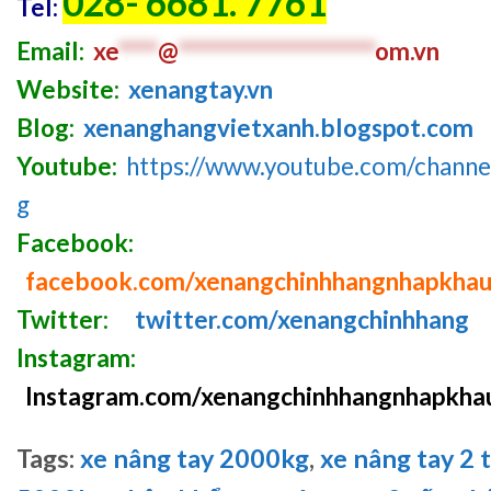
028- 6681. 7761
Tel:
Email:
xe
****
@
********************
om.vn
Website:
xenangtay.vn
Blog:
xenanghangvietxanh.blogspot.com
Youtube:
https://www.youtube.com/chan
g
Facebook:
facebook.com/xenangchinhhangnhapkha
Twitter:
twitter.com/xenangchinhhang
Instagram:
Instagram.com/xenangchinhhangnhapkha
Tags:
xe nâng tay 2000kg
,
xe nâng tay 2 t