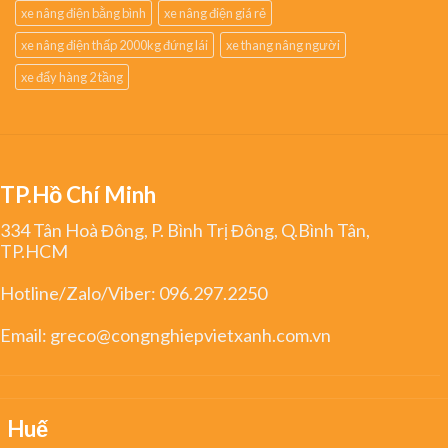
xe nâng điện bằng bình
xe nâng điện giá rẻ
xe nâng điện thấp 2000kg đứng lái
xe thang nâng người
xe đẩy hàng 2 tầng
TP.Hồ Chí Minh
334 Tân Hoà Đông, P. Bình Trị Đông, Q.Bình Tân,
TP.HCM
Hotline/Zalo/Viber:
096.297.2250
Email:
greco@congnghiepvietxanh.com.vn
Huế