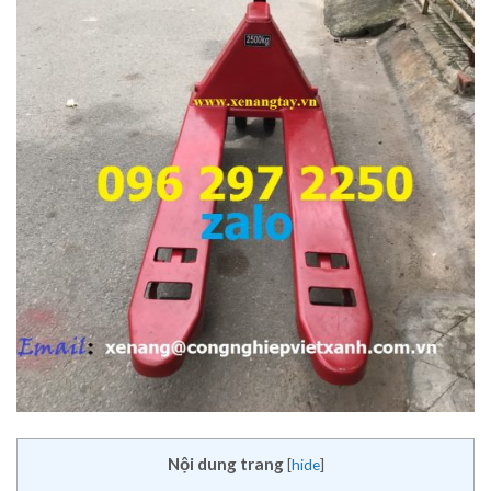
Nội dung trang
[
hide
]