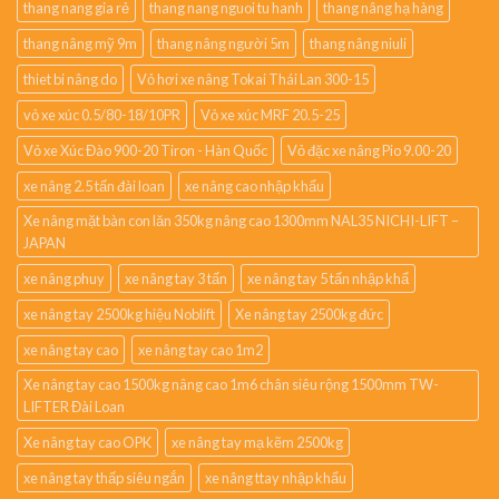
thang nang gia rẻ
thang nang nguoi tu hanh
thang nâng hạ hàng
thang nâng mỹ 9m
thang nâng người 5m
thang nâng niuli
thiet bi nâng do
Vỏ hơi xe nâng Tokai Thái Lan 300-15
vỏ xe xúc 0.5/80-18/10PR
Vỏ xe xúc MRF 20.5-25
Vỏ xe Xúc Đào 900-20 Tiron - Hàn Quốc
Vỏ đặc xe nâng Pio 9.00-20
xe nâng 2.5 tấn đài loan
xe nâng cao nhập khẩu
Xe nâng mặt bàn con lăn 350kg nâng cao 1300mm NAL35 NICHI-LIFT –
JAPAN
xe nâng phuy
xe nâng tay 3 tấn
xe nâng tay 5 tấn nhập khẩ
xe nâng tay 2500kg hiệu Noblift
Xe nâng tay 2500kg đức
xe nâng tay cao
xe nâng tay cao 1m2
Xe nâng tay cao 1500kg nâng cao 1m6 chân siêu rộng 1500mm TW-
LIFTER Đài Loan
Xe nâng tay cao OPK
xe nâng tay mạ kẽm 2500kg
xe nâng tay thấp siêu ngắn
xe nâng ttay nhập khẩu