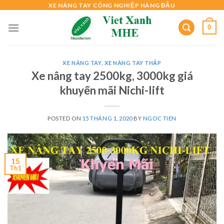
Skip
XE NÂNG TAY CÔNG NGHIỆP HÀNG ĐẦU
to
0
content
XE NÂNG TAY
,
XE NÂNG TAY THẤP
Xe nâng tay 2500kg, 3000kg giá
khuyến mãi Nichi-lift
POSTED ON
15 THÁNG 1, 2020
BY
NGOC TIEN
15
Th1