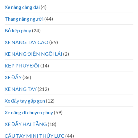
Xe nâng càng dài
(4)
Thang nâng người
(44)
Bộ kẹp phuy
(24)
XE NÂNG TAY CAO
(89)
XE NÂNG ĐIỆN NGỒI LÁI
(2)
KẸP PHUY ĐÔI
(14)
XE ĐẨY
(36)
XE NÂNG TAY
(212)
Xe đẩy tay gấp gọn
(12)
Xe nâng di chuyen phuy
(59)
XE ĐẨY HAI TẦNG
(18)
CẨU TAY MINI THỦY LỰC
(44)