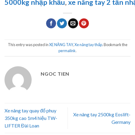
5000kg nhập khẩu
,
xe nâng tay 2 tấn n
This entry was posted in
XE NÂNG TAY
,
Xe nâng tay thấp
. Bookmark the
permalink
.
NGOC TIEN
Xe nâng tay quay đổ phuy
Xe nâng tay 2500kg Eoslift-
350kg cao 1m4 hiệu TW-
Germany
LIFTER Đài Loan