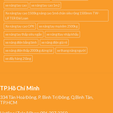
xe nâng tay cao
xe nâng tay cao 1m2
Xe nâng tay cao 1500kg nâng cao 1m6 chân siêu rộng 1500mm TW-
LIFTER Đài Loan
Xe nâng tay cao OPK
xe nâng tay mạ kẽm 2500kg
xe nâng tay thấp siêu ngắn
xe nâng ttay nhập khẩu
xe nâng điện bằng bình
xe nâng điện giá rẻ
xe nâng điện thấp 2000kg đứng lái
xe thang nâng người
xe đẩy hàng 2 tầng
TP.Hồ Chí Minh
334 Tân Hoà Đông, P. Bình Trị Đông, Q.Bình Tân,
TP.HCM