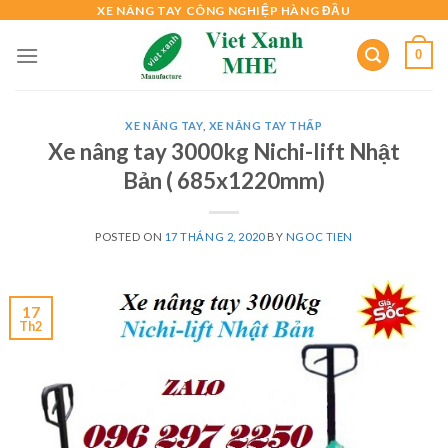
Skip
XE NÂNG TAY CÔNG NGHIỆP HÀNG ĐẦU
to
0
content
XE NÂNG TAY
,
XE NÂNG TAY THẤP
Xe nâng tay 3000kg Nichi-lift Nhật
Bản ( 685x1220mm)
POSTED ON
17 THÁNG 2, 2020
BY
NGOC TIEN
17
Th2