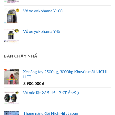
Vỏ xe yokohama Y108
Vỏ xe yokohama Y45
BÁN CHẠY NHẤT
Xe nâng tay 2500kg, 3000kg Khuyến mãi NICHI-
LIFT
3.900.000
₫
Vỏ xúc lật 23.5-15 - BKT Ấn Độ
Thang nâng đôi Nichi-lift Japan