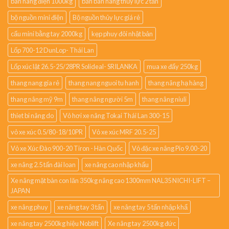
bàn nâng điện 1000kg
bán bàn nâng thủy lực 2 tấn
bộ nguồn mini điện
Bộ nguồn thủy lực giá rẻ
cẩu mini bằng tay 2000kg
kẹp phuy đôi nhật bản
Lốp 700-12 DunLop- Thái Lan
Lốp xúc lật 26.5-25/28PR Solideal- SRILANKA
mua xe đẩy 250kg
thang nang gia rẻ
thang nang nguoi tu hanh
thang nâng hạ hàng
thang nâng mỹ 9m
thang nâng người 5m
thang nâng niuli
thiet bi nâng do
Vỏ hơi xe nâng Tokai Thái Lan 300-15
vỏ xe xúc 0.5/80-18/10PR
Vỏ xe xúc MRF 20.5-25
Vỏ xe Xúc Đào 900-20 Tiron - Hàn Quốc
Vỏ đặc xe nâng Pio 9.00-20
xe nâng 2.5 tấn đài loan
xe nâng cao nhập khẩu
Xe nâng mặt bàn con lăn 350kg nâng cao 1300mm NAL35 NICHI-LIFT –
JAPAN
xe nâng phuy
xe nâng tay 3 tấn
xe nâng tay 5 tấn nhập khẩ
xe nâng tay 2500kg hiệu Noblift
Xe nâng tay 2500kg đức