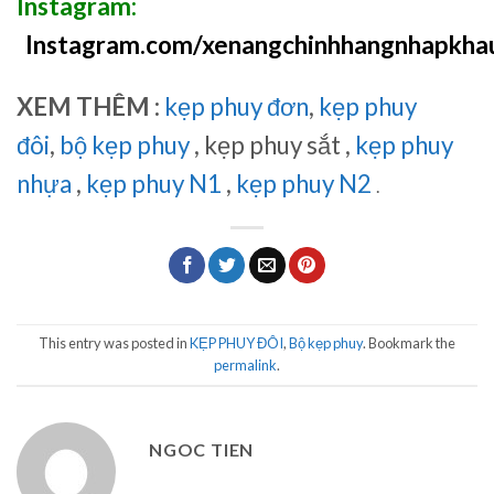
Instagram:
Instagram.com/xenangchinhhangnhapkha
XEM THÊM :
kẹp phuy đơn
,
kẹp phuy
đôi
,
bộ kẹp phuy
, kẹp phuy sắt ,
kẹp phuy
nhựa
,
kẹp phuy N1
,
kẹp phuy N2
.
This entry was posted in
KẸP PHUY ĐÔI
,
Bộ kẹp phuy
. Bookmark the
permalink
.
NGOC TIEN