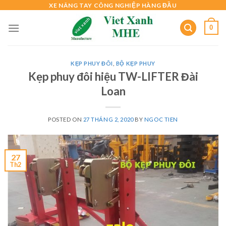
Skip
XE NÂNG TAY CÔNG NGHIỆP HÀNG ĐẦU
to
0
content
KẸP PHUY ĐÔI
,
BỘ KẸP PHUY
Kẹp phuy đôi hiệu TW-LIFTER Đài
Loan
POSTED ON
27 THÁNG 2, 2020
BY
NGOC TIEN
27
Th2