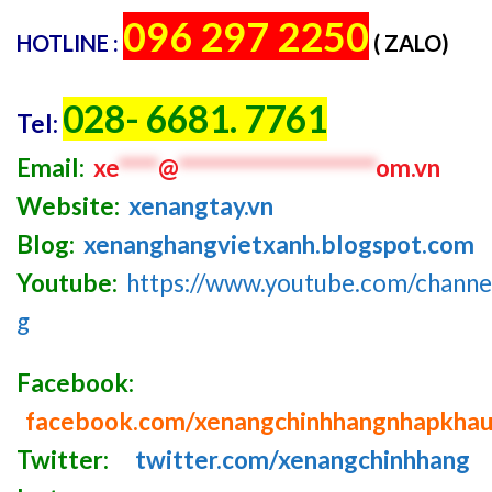
096 297 2250
HOTLINE :
( ZALO)
028- 6681. 7761
Tel:
Email:
xe
****
@
********************
om.vn
Website:
xenangtay.vn
Blog:
xenanghangvietxanh.blogspot.com
Youtube:
https://www.youtube.com/chan
g
Facebook:
facebook.com/xenangchinhhangnhapkha
Twitter:
twitter.com/xenangchinhhang