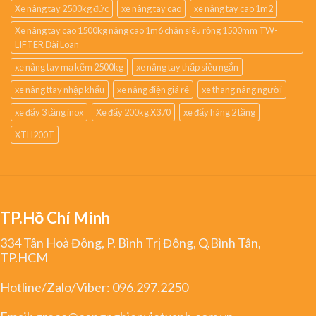
Xe nâng tay 2500kg đức
xe nâng tay cao
xe nâng tay cao 1m2
Xe nâng tay cao 1500kg nâng cao 1m6 chân siêu rộng 1500mm TW-
LIFTER Đài Loan
xe nâng tay mạ kẽm 2500kg
xe nâng tay thấp siêu ngắn
xe nâng ttay nhập khẩu
xe nâng điện giá rẻ
xe thang nâng người
xe đẩy 3 tầng inox
Xe đẩy 200kg X370
xe đẩy hàng 2 tầng
XTH200T
TP.Hồ Chí Minh
334 Tân Hoà Đông, P. Bình Trị Đông, Q.Bình Tân,
TP.HCM
Hotline/Zalo/Viber:
096.297.2250