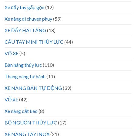
Xe đẩy tay gấp gọn
(12)
Xe nâng di chuyen phuy
(59)
XE ĐẨY HAI TẦNG
(18)
CẨU TAY MINI THỦY LỰC
(44)
VÕ XE
(5)
Bàn nâng thủy lực
(110)
Thang nâng tự hành
(11)
XE NÂNG BÁN TỰ ĐỘNG
(39)
VỎ XE
(42)
Xe nâng cắt kéo
(8)
BỘ NGUỒN THỦY LỰC
(17)
XE NÂNG TAY INOX
(21)