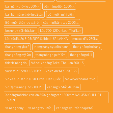
bàn nâng thủy lực 800kg
bàn nâng điện 1000kg
bán bàn nâng thủy lực 2 tấn
bộ nguồn mini điện
Bộ nguồn thủy lực giá rẻ
cẩu mini bằng tay 2000kg
kẹp phuy đôi nhật bản
Lốp 700-12 DunLop- Thái Lan
Lốp xúc lật 26.5-25/28PR Solideal- SRILANKA
mua xe đẩy 250kg
thang nang gia rẻ
thang nang nguoi tu hanh
thang nâng hạ hàng
thang nâng mỹ 9m
thang nâng người 5m
thang nâng niuli
thiet bi nâng do
Vỏ hơi xe nâng Tokai Thái Lan 300-15
vỏ xe xúc 0.5/80-18/10PR
Vỏ xe xúc MRF 20.5-25
Vỏ xe Xúc Đào 900-20 Tiron - Hàn Quốc
Vỏ xe yokohama Y520
Vỏ đặc xe nâng Pio 9.00-20
xe nâng 2.5 tấn đài loan
Xe nâng mặt bàn con lăn 350kg nâng cao 1300mm NAL35 NICHI-LIFT –
JAPAN
xe nâng phuy
xe nâng tay 3 tấn
xe nâng tay 5 tấn nhập khẩ