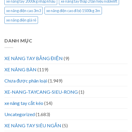
xe nâng tay 2000kg nhập khẩu
xe nâng tay thấp 2 tấn hiệu noblelift
xe nâng điện cao 3m3
xe nâng điện cao đi bộ 1500kg 3m
xe nâng điện giá rẻ
DANH MỤC
XE NÂNG TAY BẰNG ĐIỆN
(9)
XE NÂNG BÀN
(119)
Chưa được phân loại
(1.949)
XE-NANG-TAYCANG-SIEU-RONG
(1)
xe nâng tay cắt kéo
(14)
Uncategorized
(1.683)
XE NÂNG TAY SIÊU NGẮN
(5)