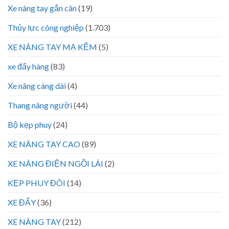
Xe nâng tay gắn cân
(19)
Thủy lực công nghiệp
(1.703)
XE NÂNG TAY MẠ KẼM
(5)
xe đẩy hàng
(83)
Xe nâng càng dài
(4)
Thang nâng người
(44)
Bộ kẹp phuy
(24)
XE NÂNG TAY CAO
(89)
XE NÂNG ĐIỆN NGỒI LÁI
(2)
KẸP PHUY ĐÔI
(14)
XE ĐẨY
(36)
XE NÂNG TAY
(212)