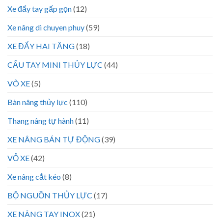
Xe đẩy tay gấp gọn
(12)
Xe nâng di chuyen phuy
(59)
XE ĐẨY HAI TẦNG
(18)
CẨU TAY MINI THỦY LỰC
(44)
VÕ XE
(5)
Bàn nâng thủy lực
(110)
Thang nâng tự hành
(11)
XE NÂNG BÁN TỰ ĐỘNG
(39)
VỎ XE
(42)
Xe nâng cắt kéo
(8)
BỘ NGUỒN THỦY LỰC
(17)
XE NÂNG TAY INOX
(21)