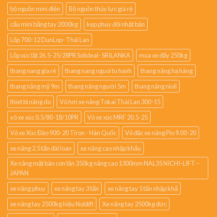
bộ nguồn mini điện
Bộ nguồn thủy lực giá rẻ
cẩu mini bằng tay 2000kg
kẹp phuy đôi nhật bản
Lốp 700-12 DunLop- Thái Lan
Lốp xúc lật 26.5-25/28PR Solideal- SRILANKA
mua xe đẩy 250kg
thang nang gia rẻ
thang nang nguoi tu hanh
thang nâng hạ hàng
thang nâng mỹ 9m
thang nâng người 5m
thang nâng niuli
thiet bi nâng do
Vỏ hơi xe nâng Tokai Thái Lan 300-15
vỏ xe xúc 0.5/80-18/10PR
Vỏ xe xúc MRF 20.5-25
Vỏ xe Xúc Đào 900-20 Tiron - Hàn Quốc
Vỏ đặc xe nâng Pio 9.00-20
xe nâng 2.5 tấn đài loan
xe nâng cao nhập khẩu
Xe nâng mặt bàn con lăn 350kg nâng cao 1300mm NAL35 NICHI-LIFT –
JAPAN
xe nâng phuy
xe nâng tay 3 tấn
xe nâng tay 5 tấn nhập khẩ
xe nâng tay 2500kg hiệu Noblift
Xe nâng tay 2500kg đức