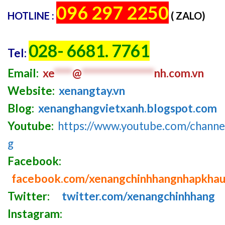
096 297 2250
HOTLINE :
( ZALO)
028- 6681. 7761
Tel:
Email:
xe
****
@
****************
nh.com
.v
n
Website:
xenangtay.vn
Blog:
xenanghangvietxanh.blogspot.com
Youtube:
https://www.youtube.com/chan
g
Facebook:
facebook.com/xenangchinhhangnhapkha
Twitter:
twitter.com/xenangchinhhang
Instagram: