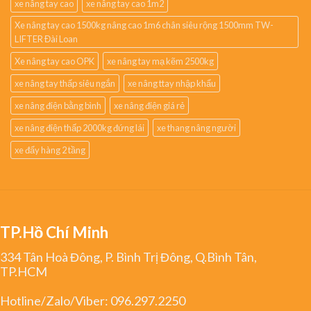
xe nâng tay cao
xe nâng tay cao 1m2
Xe nâng tay cao 1500kg nâng cao 1m6 chân siêu rộng 1500mm TW-
LIFTER Đài Loan
Xe nâng tay cao OPK
xe nâng tay mạ kẽm 2500kg
xe nâng tay thấp siêu ngắn
xe nâng ttay nhập khẩu
xe nâng điện bằng bình
xe nâng điện giá rẻ
xe nâng điện thấp 2000kg đứng lái
xe thang nâng người
xe đẩy hàng 2 tầng
TP.Hồ Chí Minh
334 Tân Hoà Đông, P. Bình Trị Đông, Q.Bình Tân,
TP.HCM
Hotline/Zalo/Viber:
096.297.2250