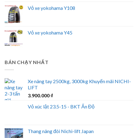
Vỏ xe yokohama Y108
Vỏ xe yokohama Y45
BÁN CHẠY NHẤT
Xe nâng tay 2500kg, 3000kg Khuyến mãi NICHI-
LIFT
3.900.000
₫
Vỏ xúc lật 23.5-15 - BKT Ấn Độ
Thang nâng đôi Nichi-lift Japan