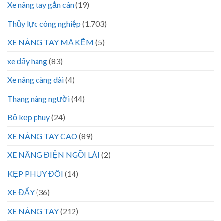
Xe nâng tay gắn cân
(19)
Thủy lực công nghiệp
(1.703)
XE NÂNG TAY MẠ KẼM
(5)
xe đẩy hàng
(83)
Xe nâng càng dài
(4)
Thang nâng người
(44)
Bộ kẹp phuy
(24)
XE NÂNG TAY CAO
(89)
XE NÂNG ĐIỆN NGỒI LÁI
(2)
KẸP PHUY ĐÔI
(14)
XE ĐẨY
(36)
XE NÂNG TAY
(212)