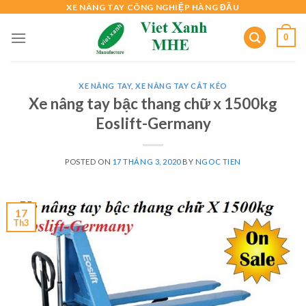
Skip
XE NÂNG TAY CÔNG NGHIỆP HÀNG ĐẦU
to
0
content
XE NÂNG TAY
,
XE NÂNG TAY CẮT KÉO
Xe nâng tay bậc thang chữ x 1500kg
Eoslift-Germany
POSTED ON
17 THÁNG 3, 2020
BY
NGOC TIEN
17
Th3