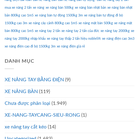
mua xe nâng 2 tấn
xe nâng
xe nâng bàn 500kg
xe nâng bàn nhật bản
xe nâng bàn nhật
bản 800kg cao 1m5
xe nâng bán tự động 1500kg 3m
xe nâng bán tự động đi bộ
1500kg cao 3m
xe nâng cây cảnh 800kg cao 1m5
xe nâng mặt bàn 500kg
xe nâng mặt
bàn 800kg cao 1m5
xe nâng tay 2 tấn
xe nâng tay 2 tấn của đức
xe nâng tay 2000kg
xe
nâng tay 2000kg nhập khẩu
xe nâng tay thấp 2 tấn hiệu noblelift
xe nâng điện cao 3m3
xe nâng điện cao đi bộ 1500kg 3m
xe nâng điện giá rẻ
DANH MỤC
XE NÂNG TAY BẰNG ĐIỆN
(9)
XE NÂNG BÀN
(119)
Chưa được phân loại
(1.949)
XE-NANG-TAYCANG-SIEU-RONG
(1)
xe nâng tay cắt kéo
(14)
Uncategorized
(1.683)