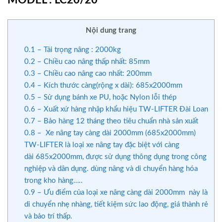
MODEL : LC20/20
Nội dung trang
0.1
– Tải trọng nâng : 2000kg
0.2
– Chiều cao nâng thấp nhất: 85mm
0.3
– Chiều cao nâng cao nhất: 200mm
0.4
– Kích thước càng(rộng x dài): 685x2000mm
0.5
– Sử dụng bánh xe PU, hoặc Nylon lỗi thép
0.6
– Xuất xứ hàng nhập khẩu hiệu TW-LIFTER Đài Loan
0.7
– Bảo hàng 12 tháng theo tiêu chuẩn nhà sản xuất
0.8
– Xe nâng tay càng dài 2000mm (685x2000mm)
TW-LIFTER là loại xe nâng tay đặc biệt với càng
dài 685x2000mm, được sử dụng thông dụng trong công
nghiệp và dân dụng. dùng nâng và di chuyển hàng hóa
trong kho hàng…..
0.9
– Ưu điểm của loại xe nâng càng dài 2000mm này là
di chuyển nhẹ nhàng, tiết kiệm sức lao động, giá thành rẻ
và bảo trí thấp.