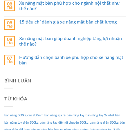
Xe nâng mặt bàn phù hợp cho ngành nội thất như
08
Th8
thế nào?
15 tiêu chí đánh giá xe nâng mặt bàn chất lượng
08
Th8
Xe nâng mặt bàn giúp doanh nghiệp tăng lợi nhuận
08
Th8
thế nào?
Hướng dẫn chọn bánh xe phù hợp cho xe nâng mặt
07
Th8
bàn
BÌNH LUẬN
TỪ KHÓA
bàn nâng 500kg cao 900mm
bàn nâng gía rẻ
bàn nâng tay
bàn nâng tay 2x nhật bản
bàn nâng tay điện 500kg
bàn nâng tay điện di chuyển 500kg
bàn nâng điện 500kg
bàn
nâng điện đài loan
bán xe nâng bàn
bán xe nâng bán tự động.
bán xe nâng tay 2 tấn