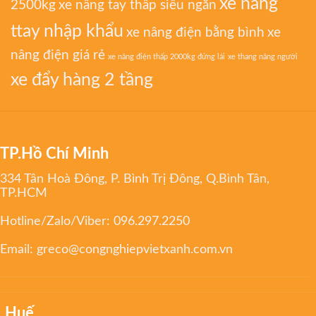
xe nâng
2500kg
xe nâng tay thấp siêu ngắn
ttay nhập khẩu
xe nâng điện bằng bình
xe
nâng điện giá rẻ
xe nâng điện thấp 2000kg đứng lái
xe thang nâng người
xe đẩy hàng 2 tầng
TP.Hồ Chí Minh
334 Tân Hoà Đông, P. Bình Trị Đông, Q.Bình Tân,
TP.HCM
Hotline/Zalo/Viber:
096.297.2250
Email:
greco@congnghiepvietxanh.com.vn
Huế