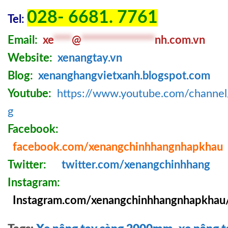
028- 6681. 7761
Tel:
Email:
xe
****
@
****************
nh.com
.v
n
Website:
xenangtay.vn
Blog:
xenanghangvietxanh.blogspot.com
Youtube:
https://www.youtube.com/chann
g
Facebook:
facebook.com/xenangchinhhangnhapkhau
Twitter:
twitter.com/xenangchinhhang
Instagram:
Instagram.com/xenangchinhhangnhapkhau