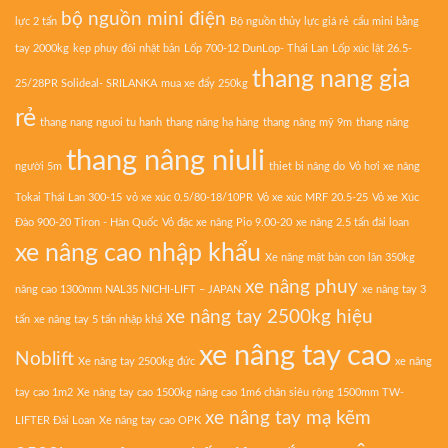
bộ nguồn mini điện
lực 2 tấn
Bộ nguồn thủy lực giá rẻ
cẩu mini bằng
tay 2000kg
kẹp phuy đôi nhật bản
Lốp 700-12 DunLop- Thái Lan
Lốp xúc lật 26.5-
thang nang gia
25/28PR Solideal- SRILANKA
mua xe đẩy 250kg
rẻ
thang nang nguoi tu hanh
thang nâng hạ hàng
thang nâng mỹ 9m
thang nâng
thang nâng niuli
người 5m
thiet bi nâng do
Vỏ hơi xe nâng
Tokai Thái Lan 300-15
vỏ xe xúc 0.5/80-18/10PR
Vỏ xe xúc MRF 20.5-25
Vỏ xe Xúc
Đào 900-20 Tiron - Hàn Quốc
Vỏ đặc xe nâng Pio 9.00-20
xe nâng 2.5 tấn đài loan
xe nâng cao nhập khẩu
Xe nâng mặt bàn con lăn 350kg
xe nâng phuy
nâng cao 1300mm NAL35 NICHI-LIFT – JAPAN
xe nâng tay 3
xe nâng tay 2500kg hiệu
tấn
xe nâng tay 5 tấn nhập khẩ
xe nâng tay cao
Noblift
Xe nâng tay 2500kg đức
xe nâng
tay cao 1m2
Xe nâng tay cao 1500kg nâng cao 1m6 chân siêu rộng 1500mm TW-
xe nâng tay mạ kẽm
LIFTER Đài Loan
Xe nâng tay cao OPK