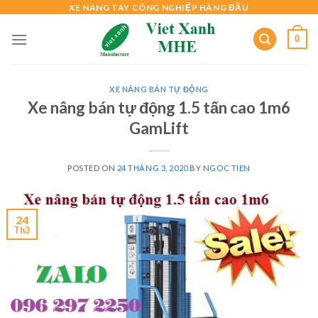
Skip
XE NÂNG TAY CÔNG NGHIỆP HÀNG ĐẦU
to
0
content
XE NÂNG BÁN TỰ ĐỘNG
Xe nâng bán tự động 1.5 tấn cao 1m6
GamLift
POSTED ON
24 THÁNG 3, 2020
BY
NGOC TIEN
24
Th3