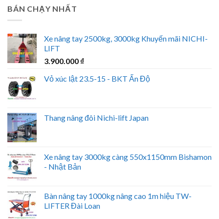
BÁN CHẠY NHẤT
Xe nâng tay 2500kg, 3000kg Khuyến mãi NICHI-
LIFT
3.900.000
₫
Vỏ xúc lật 23.5-15 - BKT Ấn Độ
Thang nâng đôi Nichi-lift Japan
Xe nâng tay 3000kg càng 550x1150mm Bishamon
- Nhật Bản
Bàn nâng tay 1000kg nâng cao 1m hiệu TW-
LIFTER Đài Loan