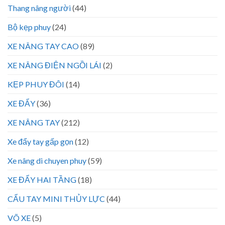
Thang nâng người
(44)
Bộ kẹp phuy
(24)
XE NÂNG TAY CAO
(89)
XE NÂNG ĐIỆN NGỒI LÁI
(2)
KẸP PHUY ĐÔI
(14)
XE ĐẨY
(36)
XE NÂNG TAY
(212)
Xe đẩy tay gấp gọn
(12)
Xe nâng di chuyen phuy
(59)
XE ĐẨY HAI TẦNG
(18)
CẨU TAY MINI THỦY LỰC
(44)
VÕ XE
(5)