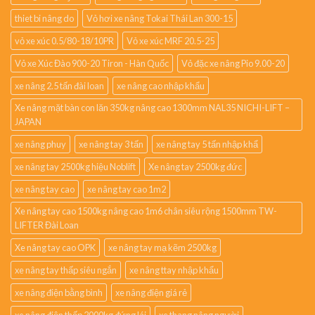
thiet bi nâng do
Vỏ hơi xe nâng Tokai Thái Lan 300-15
vỏ xe xúc 0.5/80-18/10PR
Vỏ xe xúc MRF 20.5-25
Vỏ xe Xúc Đào 900-20 Tiron - Hàn Quốc
Vỏ đặc xe nâng Pio 9.00-20
xe nâng 2.5 tấn đài loan
xe nâng cao nhập khẩu
Xe nâng mặt bàn con lăn 350kg nâng cao 1300mm NAL35 NICHI-LIFT –
JAPAN
xe nâng phuy
xe nâng tay 3 tấn
xe nâng tay 5 tấn nhập khẩ
xe nâng tay 2500kg hiệu Noblift
Xe nâng tay 2500kg đức
xe nâng tay cao
xe nâng tay cao 1m2
Xe nâng tay cao 1500kg nâng cao 1m6 chân siêu rộng 1500mm TW-
LIFTER Đài Loan
Xe nâng tay cao OPK
xe nâng tay mạ kẽm 2500kg
xe nâng tay thấp siêu ngắn
xe nâng ttay nhập khẩu
xe nâng điện bằng bình
xe nâng điện giá rẻ
xe nâng điện thấp 2000kg đứng lái
xe thang nâng người