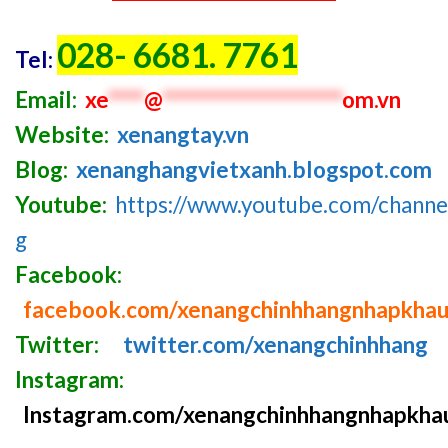
028- 6681. 7761
Tel:
Email:
xe
****
@
********************
om.vn
Website:
xenangtay.vn
Blog:
xenanghangvietxanh.blogspot.com
Youtube:
https://www.youtube.com/chan
g
Facebook:
facebook.com/xenangchinhhangnhapkha
Twitter:
twitter.com/xenangchinhhang
Instagram:
Instagram.com/xenangchinhhangnhapkha