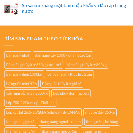
So sánh xe nâng mặt bàn nhập khẩu và lắp ráp trong
nước
TÌM SẢN PHẨM THEO TỪ KHÓA
bàn nâng nhật
Bàn nâng tay 1000 kg nâng cao 1m
Bàn nâng thủy lực 350kg cao 1m5
bàn nâng thủy lực 800kg
bàn nâng điện 1000kg
bán bàn nâng thủy lực 2 tấn
bộ nguồn mini điện
Bộ nguồn thủy lực giá rẻ
cẩu mini bằng tay 2000kg
kẹp phuy đôi nhật bản
Lốp 700-12 DunLop- Thái Lan
Lốp xúc lật 26.5-25/28PR Solideal- SRILANKA
mua xe đẩy 250kg
thang nang gia rẻ
thang nang nguoi tu hanh
thang nâng hạ hàng
thang nâng mỹ 9m
thang nâng người 5m
thang nâng niuli