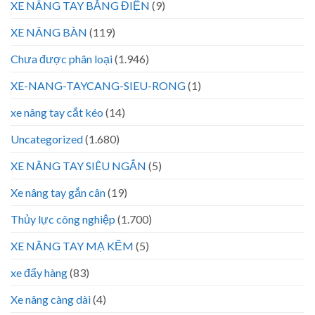
XE NÂNG TAY BẰNG ĐIỆN
(9)
XE NÂNG BÀN
(119)
Chưa được phân loại
(1.946)
XE-NANG-TAYCANG-SIEU-RONG
(1)
xe nâng tay cắt kéo
(14)
Uncategorized
(1.680)
XE NÂNG TAY SIÊU NGẮN
(5)
Xe nâng tay gắn cân
(19)
Thủy lực công nghiệp
(1.700)
XE NÂNG TAY MẠ KẼM
(5)
xe đẩy hàng
(83)
Xe nâng càng dài
(4)