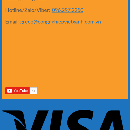
Hotline/Zalo/Viber:
096.297.2250
Email:
greco@congnghiepvietxanh.com.vn