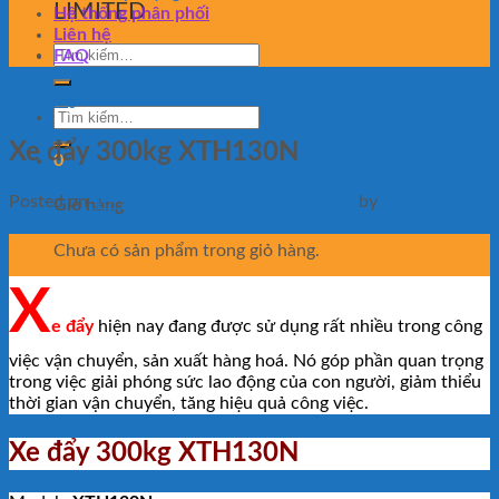
LIMITED
Hệ thống phân phối
Liên hệ
Tìm
FAQ
kiếm:
xe đẩy hàng
Tìm
kiếm:
Xe đẩy 300kg XTH130N
0
Posted on
15 Tháng 4, 2020
8 Tháng 9, 2025
by
ngoc tien
Giỏ hàng
15
Chưa có sản phẩm trong giỏ hàng.
Th4
X
e đẩy
hiện nay đang được sử dụng rất nhiều trong công
việc vận chuyển, sản xuất hàng hoá. Nó góp phần quan trọng
trong việc giải phóng sức lao động của con người, giảm thiểu
thời gian vận chuyển, tăng hiệu quả công việc.
Xe đẩy 300kg XTH130N