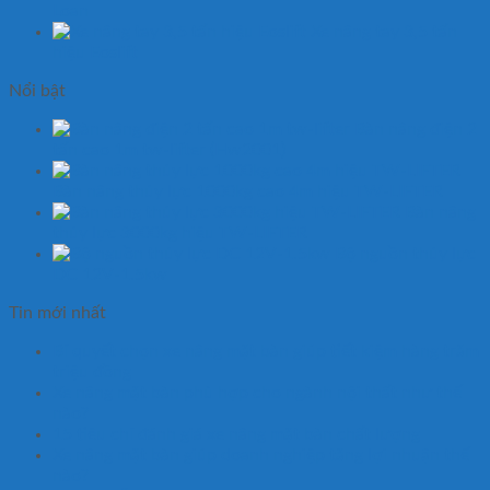
Loan
Xe nâng tay 3,5 tấn
hiệu Eoslift
Nổi bật
Bàn nâng điện 2
tấn cao 1m tw-lifter (Hw2001)
Bàn nâng thủy lực 1000kg cao 4m hiệu TW-LIFTER
Bàn nâng
thủy lực 3000kg hiệu TW-LIFTER
Bộ nguồn thủy lực
DC 12V-1.5kw
Tin mới nhất
Bí quyết chọn xe nâng mặt bàn giúp tiết kiệm hàng trăm
triệu đồng
Xe nâng mặt bàn phù hợp cho ngành nội thất như thế
nào?
15 tiêu chí đánh giá xe nâng mặt bàn chất lượng
Xe nâng mặt bàn giúp doanh nghiệp tăng lợi nhuận thế
nào?