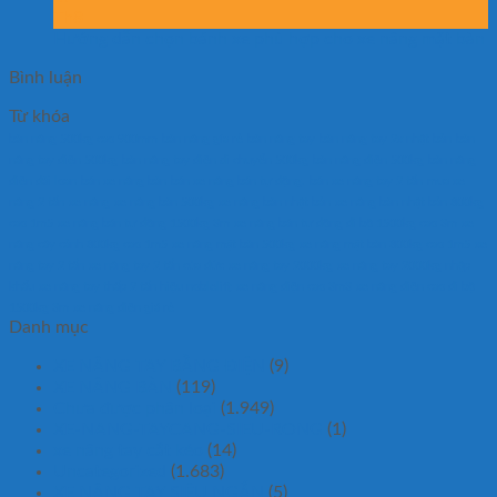
Th8
Hướng dẫn chọn bánh xe phù hợp cho xe nâng mặt bàn
Bình luận
Từ khóa
bàn nâng 500kg cao 900mm
bàn nâng gía rẻ
bàn nâng tay
bàn nâng tay 2x nhật bản
bàn
nâng tay điện 500kg
bàn nâng tay điện di chuyển 500kg
bàn nâng điện 500kg
bàn nâng
điện đài loan
bán xe nâng bàn
bán xe nâng bán tự động.
bán xe nâng tay 2 tấn
mua xe
nâng 2 tấn
xe nâng
xe nâng bàn 500kg
xe nâng bàn nhật bản
xe nâng bàn nhật bản 800kg
cao 1m5
xe nâng bán tự động 1500kg 3m
xe nâng bán tự động đi bộ 1500kg cao 3m
xe
nâng cây cảnh 800kg cao 1m5
xe nâng mặt bàn 500kg
xe nâng mặt bàn 800kg cao 1m5
xe
nâng tay 2 tấn
xe nâng tay 2 tấn của đức
xe nâng tay 2000kg
xe nâng tay 2000kg nhập
khẩu
xe nâng tay thấp 2 tấn hiệu noblelift
xe nâng điện cao 3m3
xe nâng điện cao đi bộ
1500kg 3m
xe nâng điện giá rẻ
Danh mục
XE NÂNG TAY BẰNG ĐIỆN
(9)
XE NÂNG BÀN
(119)
Chưa được phân loại
(1.949)
XE-NANG-TAYCANG-SIEU-RONG
(1)
xe nâng tay cắt kéo
(14)
Uncategorized
(1.683)
XE NÂNG TAY SIÊU NGẮN
(5)