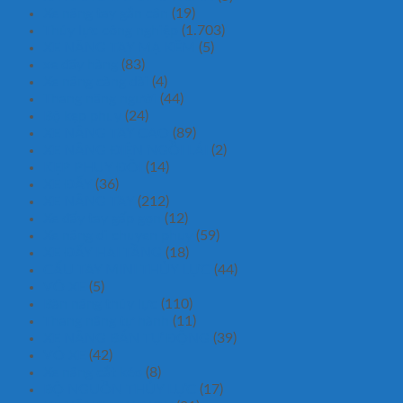
Xe nâng tay gắn cân
(19)
Thủy lực công nghiệp
(1.703)
XE NÂNG TAY MẠ KẼM
(5)
xe đẩy hàng
(83)
Xe nâng càng dài
(4)
Thang nâng người
(44)
Bộ kẹp phuy
(24)
XE NÂNG TAY CAO
(89)
XE NÂNG ĐIỆN NGỒI LÁI
(2)
KẸP PHUY ĐÔI
(14)
XE ĐẨY
(36)
XE NÂNG TAY
(212)
Xe đẩy tay gấp gọn
(12)
Xe nâng di chuyen phuy
(59)
XE ĐẨY HAI TẦNG
(18)
CẨU TAY MINI THỦY LỰC
(44)
VÕ XE
(5)
Bàn nâng thủy lực
(110)
Thang nâng tự hành
(11)
XE NÂNG BÁN TỰ ĐỘNG
(39)
VỎ XE
(42)
Xe nâng cắt kéo
(8)
BỘ NGUỒN THỦY LỰC
(17)