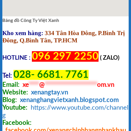
Bảng đồ Công Ty Việt Xanh
Kho xem hàng:
334 Tân Hòa Đông, P.Bình Trị
Đông, Q.Bình Tân, TP.HCM
096 297 2250
HOTLINE :
( ZALO)
028- 6681. 7761
Tel:
Email:
xe
****
@
********************
om.vn
Website:
xenangtay.vn
Blog:
xenanghangvietxanh.blogspot.com
Youtube:
https://www.youtube.com/chann
g
Facebook:
facebook.com/xenangchinhhangnhapkhau