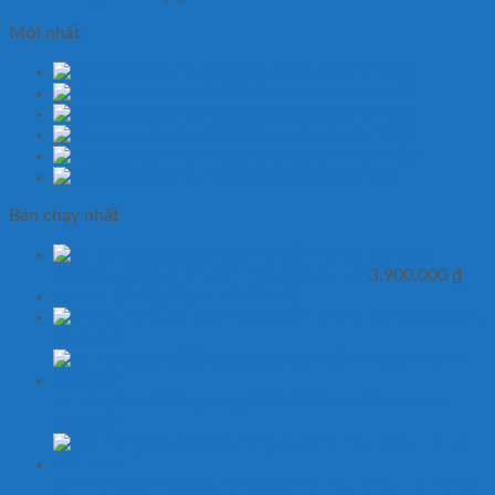
Mới nhất
Vỏ xe yokohama Y555
Vỏ xe yokohama Y520
Vỏ xe yokohama Y825
Vỏ xe yokohama Y823
Vỏ xe yokohama Y108
Vỏ xe yokohama Y45
Bán chạy nhất
Xe nâng tay
2500kg, 3000kg Khuyến mãi NICHI-LIFT
3.900.000
₫
Vỏ xúc lật 23.5-15 - BKT Ấn Độ
Thang nâng đôi Nichi-
lift Japan
Xe nâng tay 3000kg càng 550x1150mm Bishamon -
Nhật Bản
Bàn nâng tay 1000kg nâng cao 1m hiệu TW-LIFTER Đài