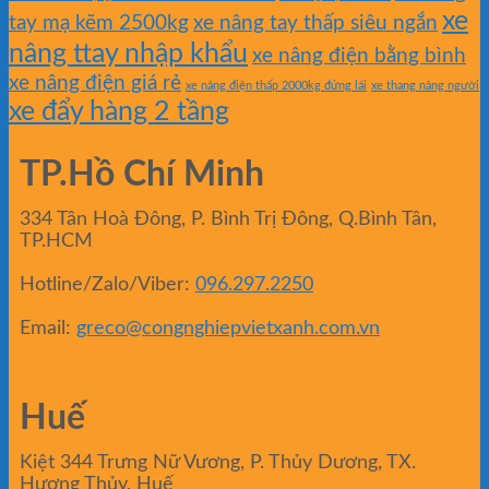
xe
tay mạ kẽm 2500kg
xe nâng tay thấp siêu ngắn
nâng ttay nhập khẩu
xe nâng điện bằng bình
xe nâng điện giá rẻ
xe nâng điện thấp 2000kg đứng lái
xe thang nâng người
xe đẩy hàng 2 tầng
TP.Hồ Chí Minh
334 Tân Hoà Đông, P. Bình Trị Đông, Q.Bình Tân,
TP.HCM
Hotline/Zalo/Viber:
096.297.2250
Email:
greco@congnghiepvietxanh.com.vn
Huế
Kiệt 344 Trưng Nữ Vương, P. Thủy Dương, TX.
Hương Thủy, Huế